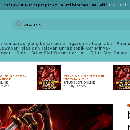
batu akik # Biar cepat paham, ini inti informasi Batu Akik
Klik Disini
n komparasi yang benar-benar ngaruh ke hasil akhir Pupus
Jawaban jelas dan relevan untuk topik Cat Minyak
Gacor
Slot
Situs Slot Gacor Hari Ini
Situs Slot Online
SI SITUS SLOT RESMI
REKOMENDASI SITUS SLOT RESMI
A AUTO JP
TERPERCAYA AUTO JP
NLINE
SITUS SLOT ONLINE
 20.000
From Rp. 20.000
R