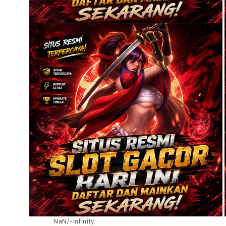
Open
media
6
in
modal
Open
of
NaN
/
-Infinity