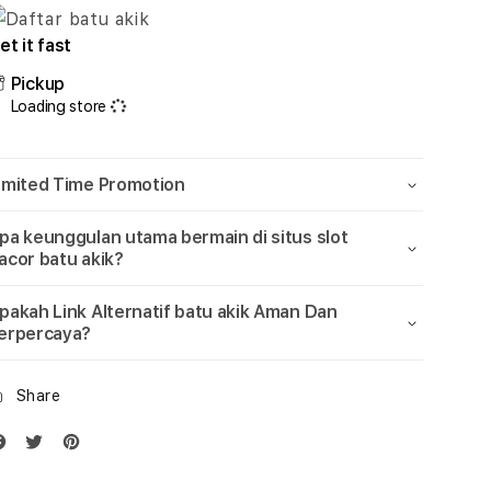
batu
batu
akik
akik
et it fast
#
#
Pickup
Biar
Biar
Loading store
cepat
cepat
paham,
paham,
ini
ini
inti
inti
imited Time Promotion
informasi
informasi
Batu
Batu
pa keunggulan utama bermain di situs slot
Akik
Akik
acor batu akik?
pakah Link Alternatif batu akik Aman Dan
erpercaya?
Share