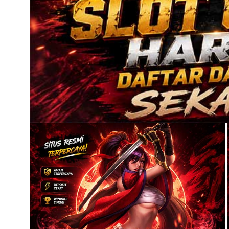
Open
media
1
in
modal