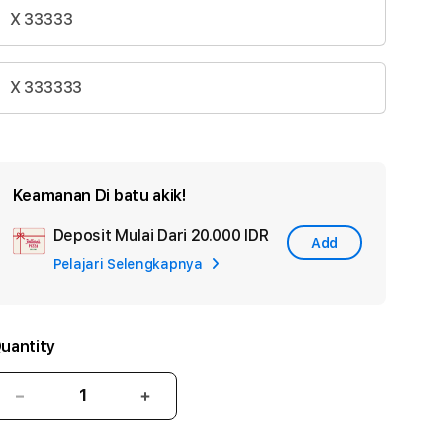
X 33333
X 333333
Keamanan Di batu akik!
Deposit Mulai Dari
20.000 IDR
Add
Add
Pelajari Selengkapnya
Apple
Care
uantity
Decrease
Increase
quantity
quantity
for
for