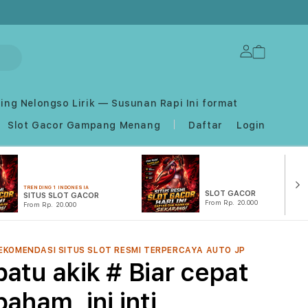
Log
Cart
in
ing Nelongso Lirik — Susunan Rapi Ini format
Slot Gacor Gampang Menang
Daftar
Login
TRENDING 1 INDONESIA
SLOT GACOR
SITUS SLOT GACOR
From Rp. 20.000
From Rp. 20.000
EKOMENDASI SITUS SLOT RESMI TERPERCAYA AUTO JP
batu akik # Biar cepat
paham, ini inti