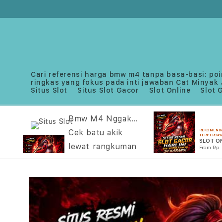
Cari referensi harga bmw m4 tanpa basa-basi: poi
ringkas yang fokus pada inti jawaban
Cat Minyak
Situs Slot
Situs Slot Gacor
Slot Online
Slot 
REKOMENDASI SITUS SLOT RESMI
TERPERCAYA AUTO JP
Nggak…
Harga
Bmw M4
Nggak…
Cek batu akik
REKOMENDA
TERPERCAY
SLOT O
lewat rangkuman
From Rp.
yang to the point
From Rp. 20.000 Rp
Skip to
product
information