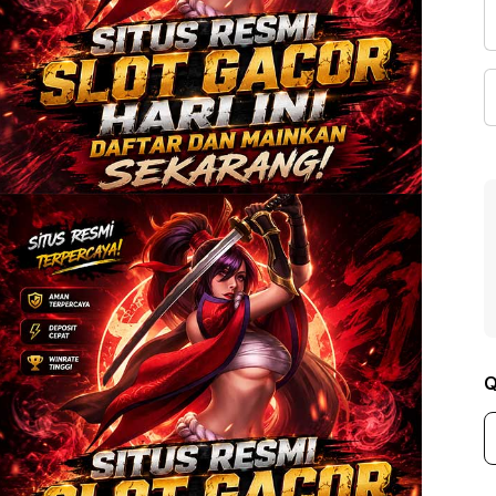
Open
media
3
in
modal
Q