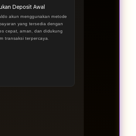
ukan Deposit Awal
saldo akun menggunakan metode
ayaran yang tersedia dengan
es cepat, aman, dan didukung
em transaksi terpercaya.