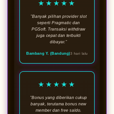
★★★★★
"Banyak pilihan provider slot
seperti Pragmatic dan
PGSoft. Transaksi withdraw
juga cepat dan terbukti
dibayar."
Bambang Y. (Bandung)
3 hari lalu
★★★★★
"Bonus yang diberikan cukup
banyak, terutama bonus new
member dan free saldo.