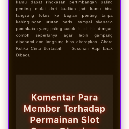
kamu dapat ringkasan pertimbangan paling
penting—mulai dari kualitas jadi kamu bisa
langsung fokus ke bagian penting tanpa
kebingungan urutan baris. sampai skenario
pemakaian yang paling cocok.
Icash Btn
dengan
contoh seperlunya agar lebih gampang
dipahami dan langsung bisa diterapkan. Chord
Ketika Cinta Bertasbih — Susunan Rapi Enak
Dibaca
Komentar Para
Member Terhadap
Permainan Slot