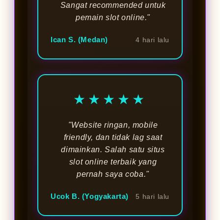
Sangat recommended untuk
pemain slot online."
Ican S. (Medan)
4 hari lalu
★★★★★
"Website ringan, mobile
friendly, dan tidak lag saat
dimainkan. Salah satu situs
slot online terbaik yang
pernah saya coba."
Ucok B. (Yogyakarta)
5 hari lalu