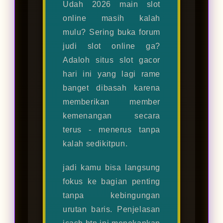
Udah 2026 main slot
online masih kalah
mulu? Sering buka forum
judi slot online ga?
Adaloh situs slot gacor
hari ini yang lagi rame
banget dibasah karena
memberikan member
kemenangan secara
terus - menerus tanpa
kalah sedikitpun.
jadi kamu bisa langsung
fokus ke bagian penting
tanpa kebingungan
urutan baris. Penjelasan