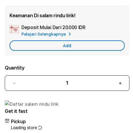
Keamanan Di salam rindu lirik!
Deposit Mulai Dari
20.000 IDR
Add
Pelajari Selengkapnya
Apple
Care
Add
Quantity
Decrease
Incr
quantity
quant
for
for
salam
sala
rindu
rindu
Get it fast
lirik
lirik
Pickup
#
#
Loading store
Salam
Sala