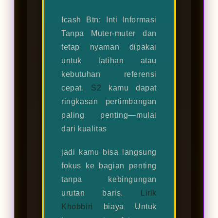
Icash Btn: Inti Informasi
Tanpa Muter-muter dan
tetap nyaman dipakai
untuk latihan atau
kebutuhan referensi
cepat.
S2
kamu dapat
ringkasan pertimbangan
paling penting—mulai
dari kualitas
jadi kamu bisa langsung
fokus ke bagian penting
tanpa kebingungan
urutan baris.
Lirik
Khobbiri
biaya Untuk