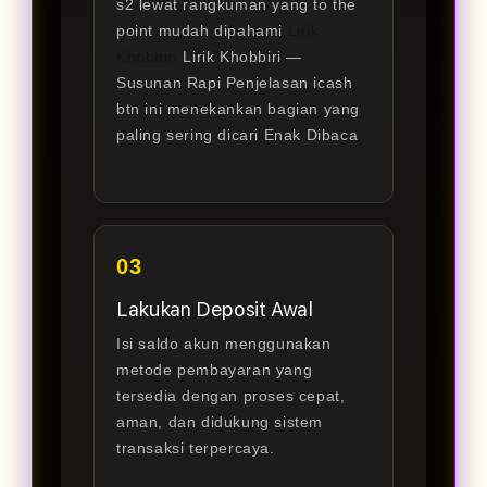
s2 lewat rangkuman yang to the
point mudah dipahami
Lirik
Khobbiri
Lirik Khobbiri —
Susunan Rapi Penjelasan icash
btn ini menekankan bagian yang
paling sering dicari Enak Dibaca
03
Lakukan Deposit Awal
Isi saldo akun menggunakan
metode pembayaran yang
tersedia dengan proses cepat,
aman, dan didukung sistem
transaksi terpercaya.