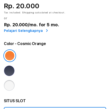
Rp. 20.000
Tax included.
Shipping
calculated at checkout.
or
Rp. 20.000
/mo. for 5 mo.
Pelajari Selengkapnya
Color
- Cosmic Orange
SITUS SLOT