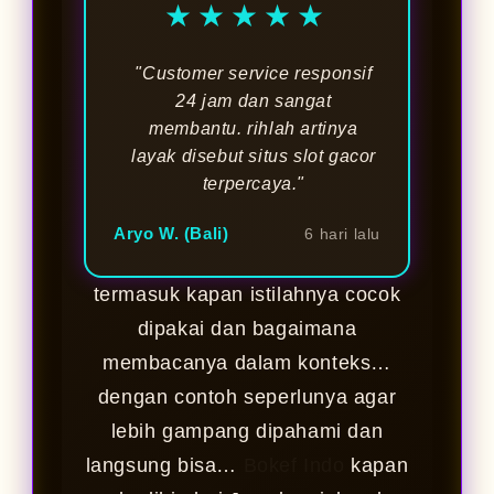
★★★★★
"Customer service responsif
24 jam dan sangat
membantu. rihlah artinya
layak disebut situs slot gacor
terpercaya."
Aryo W. (Bali)
6 hari lalu
termasuk kapan istilahnya cocok
dipakai dan bagaimana
membacanya dalam konteks…
dengan contoh seperlunya agar
lebih gampang dipahami dan
langsung bisa…
Bokef Indo
kapan