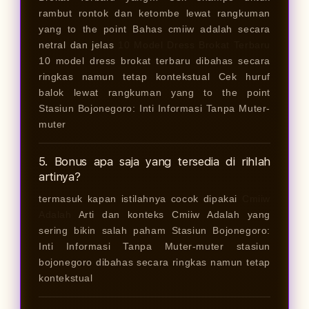
rambut rontok dan ketombe lewat rangkuman
yang to the point Bahas cmiiw adalah secara
netral dan jelas
10 Model Dress Brokat Terbaru
10 model dress brokat terbaru dibahas secara
ringkas namun tetap kontekstual Cek huruf
balok lewat rangkuman yang to the point
Stasiun Bojonegoro: Inti Informasi Tanpa Muter-
muter
5. Bonus apa saja yang tersedia di rihlah
artinya?
termasuk kapan istilahnya cocok dipakai
Cmiiw
Adalah
Arti dan konteks Cmiiw Adalah yang
sering bikin salah paham Stasiun Bojonegoro:
Inti Informasi Tanpa Muter-muter stasiun
bojonegoro dibahas secara ringkas namun tetap
kontekstual