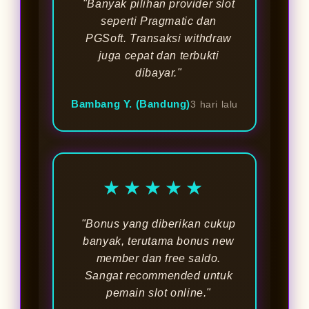
"Banyak pilihan provider slot
seperti Pragmatic dan
PGSoft. Transaksi withdraw
juga cepat dan terbukti
dibayar."
Bambang Y. (Bandung)
3 hari lalu
★★★★★
"Bonus yang diberikan cukup
banyak, terutama bonus new
member dan free saldo.
Sangat recommended untuk
pemain slot online."