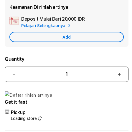
Keamanan Di rihlah artinya!
Deposit Mulai Dari
20.000 IDR
Add
Pelajari Selengkapnya
Apple
Care
Add
Quantity
Decrease
Incr
quantity
quant
for
for
rihlah
rihla
artinya
artin
Get it fast
#
#
Pickup
Istilah
Istila
Loading store
Rihlah
Rihla
Artinya
Artin