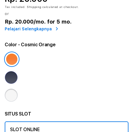
Tax included.
Shipping
calculated at checkout.
or
Rp. 20.000
/mo. for 5 mo.
Pelajari Selengkapnya
Color
- Cosmic Orange
SITUS SLOT
SLOT ONLINE