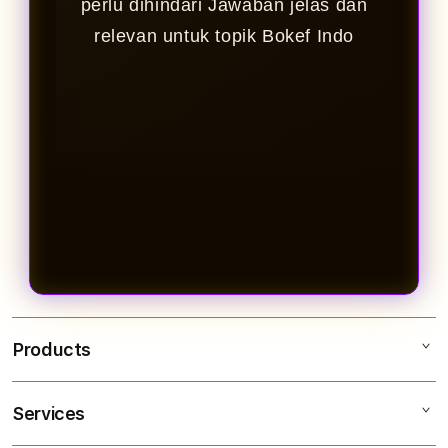
perlu dihindari Jawaban jelas dan
relevan untuk topik Bokef Indo
Products
Services
rihlah artinya