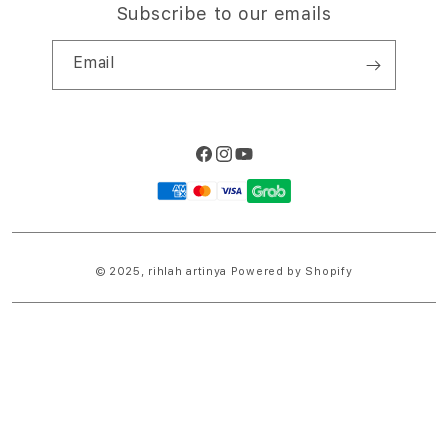
Subscribe to our emails
Email
Facebook
Instagram
YouTube
Payment
methods
© 2025,
rihlah artinya
Powered by Shopify