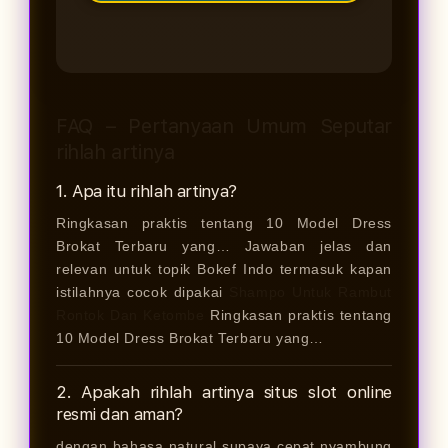
FAQ – Pertanyaan Umum Seputar
rihlah artinya
1. Apa itu rihlah artinya?
Ringkasan praktis tentang 10 Model Dress
Brokat Terbaru yang… Jawaban jelas dan
relevan untuk topik Bokef Indo termasuk kapan
istilahnya cocok dipakai
Shampo Untuk Rambut
Rontok Dan Ketombe
Ringkasan praktis tentang
10 Model Dress Brokat Terbaru yang…
2. Apakah rihlah artinya situs slot online
resmi dan aman?
dengan bahasa natural supaya cepat nyambung