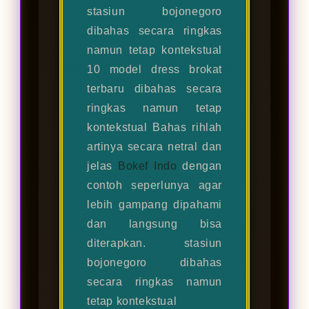
stasiun bojonegoro
dibahas secara ringkas
namun tetap kontekstual
10 model dress brokat
terbaru dibahas secara
ringkas namun tetap
kontekstual Bahas rihlah
artinya secara netral dan
jelas
Bokef Indo
dengan
contoh seperlunya agar
lebih gampang dipahami
dan langsung bisa
diterapkan. stasiun
bojonegoro dibahas
secara ringkas namun
tetap kontekstual