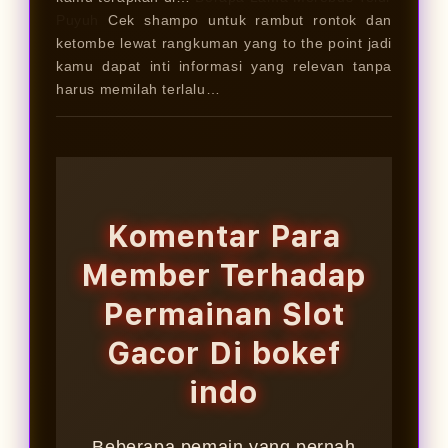
Puyuh
Cek shampo untuk rambut rontok dan
ketombe lewat rangkuman yang to the point jadi
kamu dapat inti informasi yang relevan tanpa
harus memilah terlalu…
Komentar Para
Member Terhadap
Permainan Slot
Gacor Di bokef
indo
Beberapa pemain yang pernah