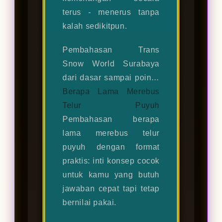
terus - menerus tanpa
kalah sedikitpun.
Pembahasan Trans
Snow World Surabaya
dari dasar sampai poin…
Berapa Lama Merebus
Telur Puyuh
Pembahasan berapa
lama merebus telur
puyuh dengan format
praktis: inti konsep cocok
untuk kamu yang butuh
jawaban cepat tapi tetap
bernilai pakai.