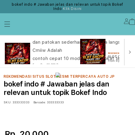
bokef indo # Jawaban jelas dan relevan untuk topik Bokef
Indo
Klik Disini
Lo
in
REKOMENDASI SITUS SLOT RESMI TERPERCAYA AUTO JP
dan patokan sederhana yang bisa langsung ka
Cmiiw Adalah
REKOMENDASI SITUS 
SLOT ONLINE
contoh cepat 10 model dress brokat terbaru 
From Rp. 20.000
From Rp. 20.000 Rp
REKOMENDASI SITUS SLOT RESMI TERPERCAYA AUTO JP
bokef indo # Jawaban jelas dan
relevan untuk topik Bokef Indo
SKU:
333333333
Barcode:
333333333
Rp. 20.000