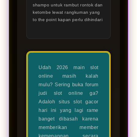
shampo untuk rambut rontok dan
ketombe lewat rangkuman yang
to the point kapan perlu dihindari
Udah 2026 main slot
online masih kalah
mulu? Sering buka forum
judi slot online ga?
Adaloh situs slot gacor
hari ini yang lagi rame
banget dibasah karena
memberikan member
kemenangan secara