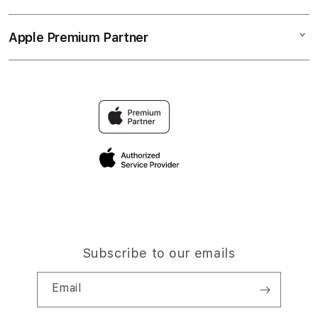
Slot Online
SITUS SLOT ONLINE
Collection & Delivery
Elush Service Provider
SITUS SLOT GACOR
Apple Premium Partner
About Us
Returns & Exchanges
Financing Options
SLOT GACOR TERPOPULER
Find an iStudio near you
Contact Us
Trade-in
SLOT
Why Shop at iStudio
FAQ
Traveller’s Reservation
Elush Corporate Website
Privacy Policy
Site Terms of Use
Subscribe to our emails
Email