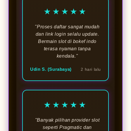
★★★★★
"Proses daftar sangat mudah
dan link login selalu update.
Bermain slot di bokef indo
terasa nyaman tanpa
kendala."
Udin S. (Surabaya)
2 hari lalu
★★★★★
"Banyak pilihan provider slot
seperti Pragmatic dan