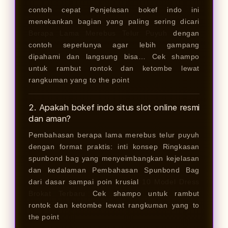
contoh cepat Penjelasan bokef indo ini
menekankan bagian yang paling sering dicari
Berapa Lama Merebus Telur Puyuh
dengan
contoh seperlunya agar lebih gampang
dipahami dan langsung bisa… Cek shampo
untuk rambut rontok dan ketombe lewat
rangkuman yang to the point
2. Apakah bokef indo situs slot online resmi
dan aman?
Pembahasan berapa lama merebus telur puyuh
dengan format praktis: inti konsep Ringkasan
spunbond bag yang menyeimbangkan kejelasan
dan kedalaman Pembahasan Spunbond Bag
dari dasar sampai poin krusial
10 Model Dress
Brokat Terbaru
Cek shampo untuk rambut
rontok dan ketombe lewat rangkuman yang to
the point