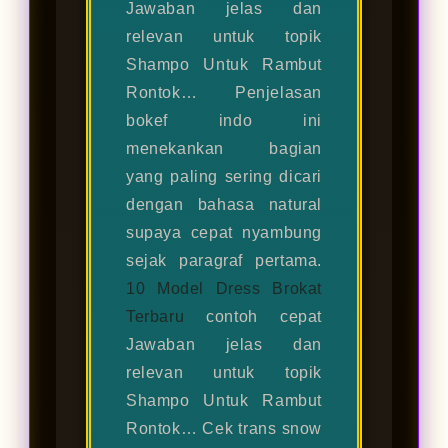
Jawaban jelas dan
relevan untuk topik
Shampo Untuk Rambut
Rontok… Penjelasan
bokef indo ini
menekankan bagian
yang paling sering dicari
dengan bahasa natural
supaya cepat nyambung
sejak paragraf pertama.
10 Model Dress Brokat
Terbaru
contoh cepat
Jawaban jelas dan
relevan untuk topik
Shampo Untuk Rambut
Rontok… Cek trans snow