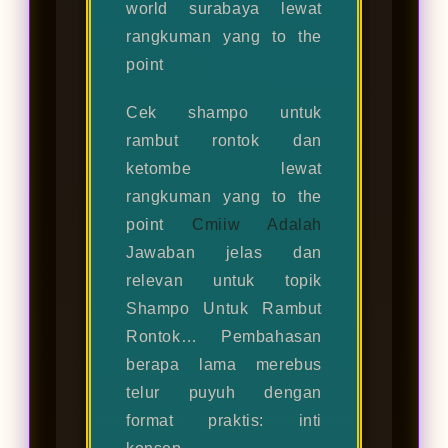
world surabaya lewat
rangkuman yang to the
point
Cek shampo untuk
rambut rontok dan
ketombe lewat
rangkuman yang to the
point
Cmiiw Adalah
Jawaban jelas dan
relevan untuk topik
Shampo Untuk Rambut
Rontok… Pembahasan
berapa lama merebus
telur puyuh dengan
format praktis: inti