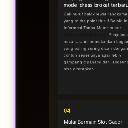
model dress brokat terbar
Cek huruf balok lewat rangkuma
yang to the point Huruf Balok: In
Informasi Tanpa Muter-muter
Tr
Snow World Surabaya
Penjelasa
nusa rara ini menekankan bagia
yang paling sering dicari denga
contoh seperlunya agar lebih
gampang dipahami dan langsun
bisa diterapkan.
04
Mulai Bermain Slot Gacor