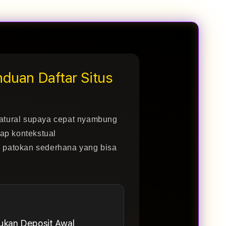
nduan Daftar Situs
natural supaya cepat nyambung
tap kontekstual
Shampo Untuk
 patokan sederhana yang bisa
ukan Deposit Awal