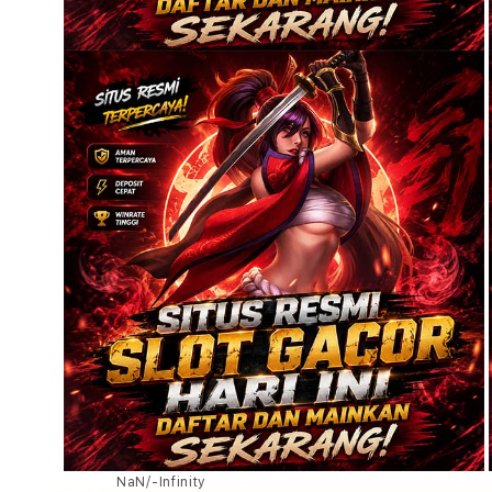
Open
media
6
in
modal
Open
of
NaN
/
-Infinity