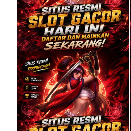
Open
media
2
in
modal