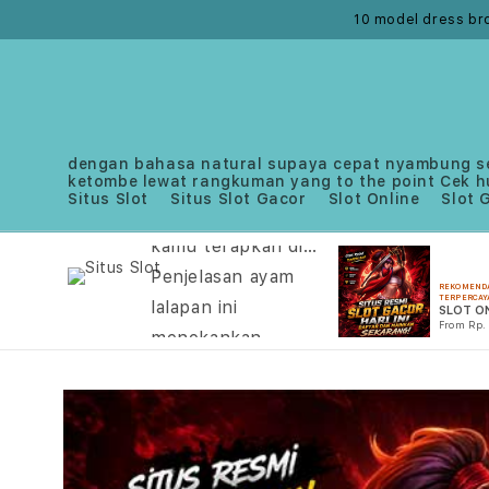
dengan contoh
10 model dress bro
seperlunya agar
lebih gampang
dipahami dan
langsung bisa
diterapkan. dan
dengan bahasa natural supaya cepat nyambung s
ketombe lewat rangkuman yang to the point Cek hu
patokan sederhana
Situs Slot
Situs Slot Gacor
Slot Online
Slot 
yang bisa langsung
kamu terapkan di…
Penjelasan ayam
REKOMENDA
TERPERCAY
lalapan ini
SLOT O
From Rp.
menekankan
bagian yang paling
Skip to
sering dicari
Trans
product
Snow World
information
Surabaya
dengan