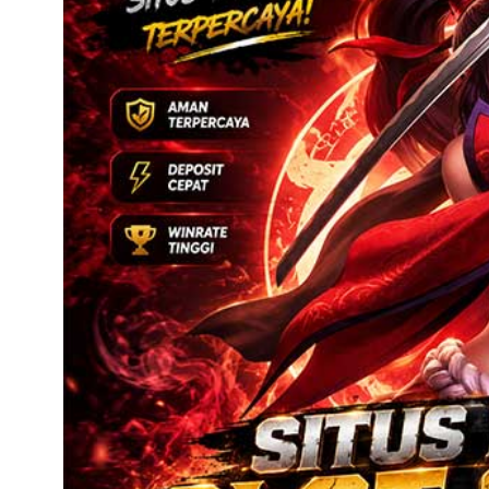
bahasa natural
supaya cepat
nyambung sejak
paragraf pertama.
From Rp. 20.000 Rp