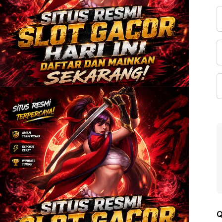
Open
media
3
in
modal
Q