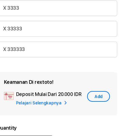
X 3333
X 33333
X 333333
Keamanan Di rextoto!
Deposit Mulai Dari
20.000 IDR
Add
Add
Pelajari Selengkapnya
Apple
Care
uantity