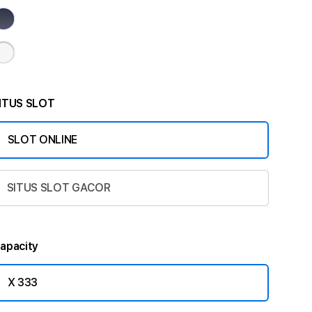
ITUS SLOT
SLOT ONLINE
SITUS SLOT GACOR
apacity
X 333