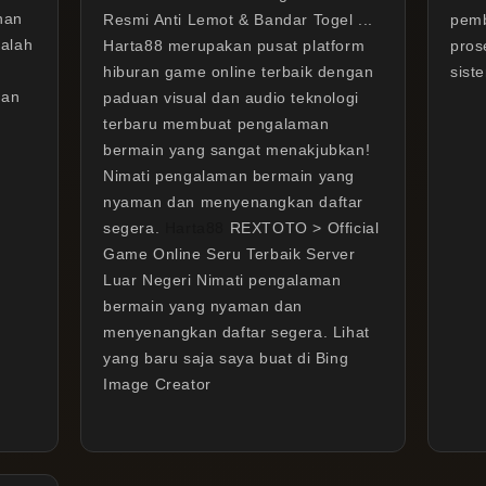
nan
Resmi Anti Lemot & Bandar Togel ...
pemb
alah
Harta88 merupakan pusat platform
pros
hiburan game online terbaik dengan
sist
gan
paduan visual dan audio teknologi
terbaru membuat pengalaman
bermain yang sangat menakjubkan!
Nimati pengalaman bermain yang
nyaman dan menyenangkan daftar
segera.
Harta88
REXTOTO > Official
Game Online Seru Terbaik Server
Luar Negeri Nimati pengalaman
bermain yang nyaman dan
menyenangkan daftar segera. Lihat
yang baru saja saya buat di Bing
Image Creator