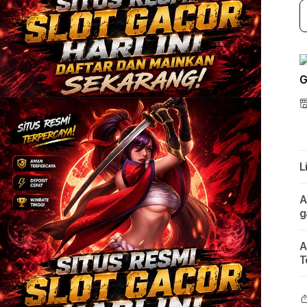
G
Open
media
5
in
modal
L
A
g
A
T