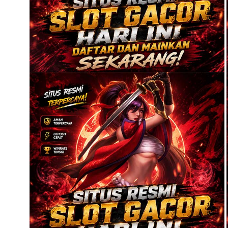
Open
media
4
in
modal