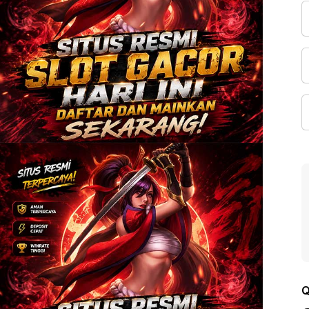
Open
media
3
in
modal
Q