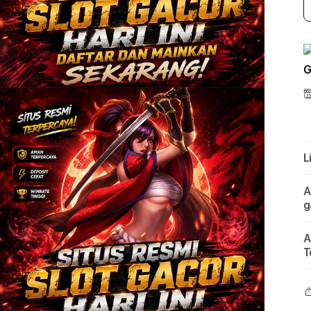
G
Open
media
5
in
modal
L
A
g
A
T