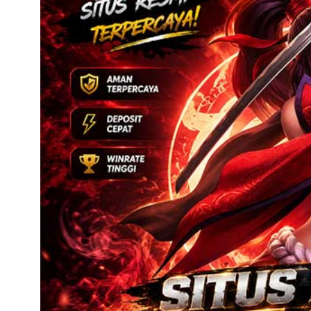
Cloud subscription.
LODE777 >>
Daftar Situs Link
Slot Online Bet
Kecil 200 Gacor
From Rp. 20.000 Rp