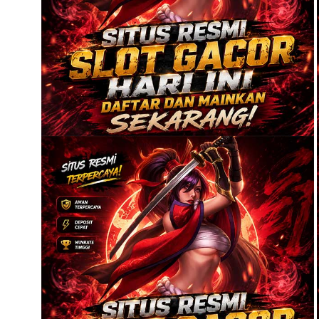
Open
media
2
in
modal