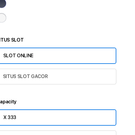
ITUS SLOT
SLOT ONLINE
SITUS SLOT GACOR
apacity
X 333