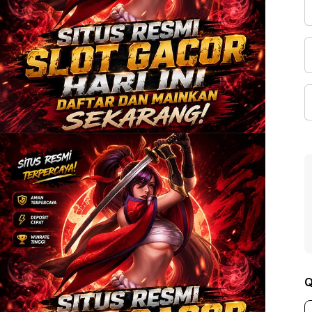
Open
media
3
in
modal
Q