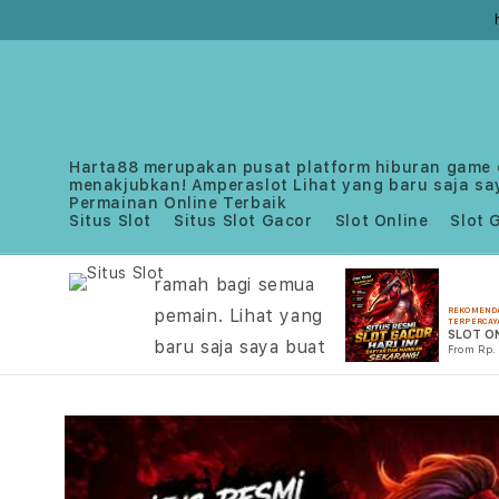
LODE777 hadir
sebagai daftar
situs link slot
online bet kecil
200 gacor yang
memberikan
Harta88 merupakan pusat platform hiburan game 
menakjubkan!
Amperaslot
Lihat yang baru saja say
pengalaman
Permainan Online Terbaik
Situs Slot
bermain lebih
Situs Slot Gacor
Slot Online
Slot 
fleksibel dan
ramah bagi semua
pemain. Lihat yang
REKOMENDA
TERPERCAY
SLOT O
baru saja saya buat
From Rp.
di Bing Image
Creator
Jeniusbet
Skip to
Now included free
product
information
with any Creative