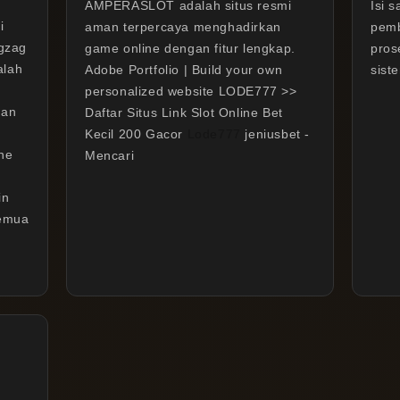
AMPERASLOT adalah situs resmi
Isi 
i
aman terpercaya menghadirkan
pemb
gzag
game online dengan fitur lengkap.
pros
alah
Adobe Portfolio | Build your own
sist
personalized website LODE777 >>
gan
Daftar Situs Link Slot Online Bet
Kecil 200 Gacor
Lode777
jeniusbet -
ine
Mencari
in
semua