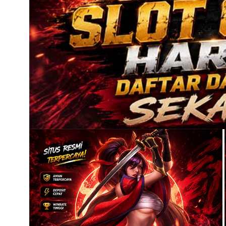
Open
media
1
in
modal