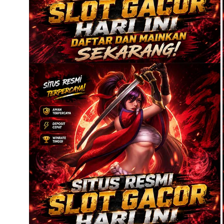
Open
media
4
in
modal