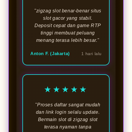
"zigzag slot benar-benar situs
slot gacor yang stabil.
Deposit cepat dan game RTP
tinggi membuat peluang
menang terasa lebih besar."
Anton F. (Jakarta)
1 hari lalu
★★★★★
"Proses daftar sangat mudah
dan link login selalu update.
Bermain slot di zigzag slot
terasa nyaman tanpa