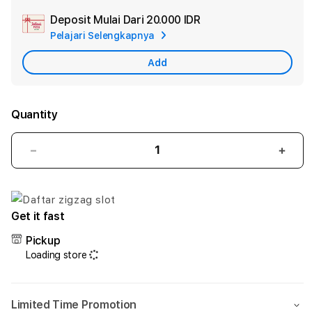
Deposit Mulai Dari
20.000 IDR
Add
Pelajari Selengkapnya
Apple
Care
Add
Quantity
Decrease
Incr
quantity
quant
for
for
zigzag
zigza
slot
slot
Get it fast
#
#
Pickup
zigzag
zigza
Loading store
slot
slot
-
-
Mencari
Menc
Limited Time Promotion