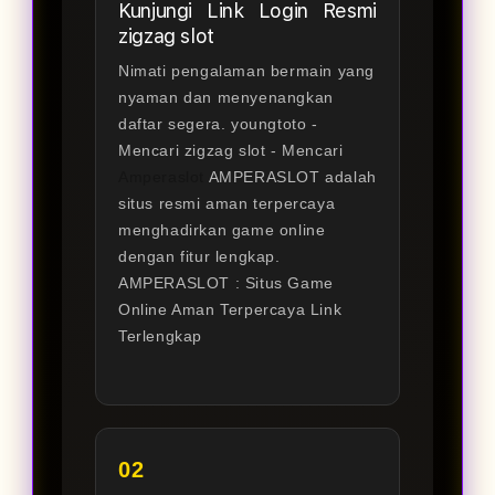
Kunjungi Link Login Resmi
zigzag slot
Nimati pengalaman bermain yang
nyaman dan menyenangkan
daftar segera. youngtoto -
Mencari zigzag slot - Mencari
Amperaslot
AMPERASLOT adalah
situs resmi aman terpercaya
menghadirkan game online
dengan fitur lengkap.
AMPERASLOT : Situs Game
Online Aman Terpercaya Link
Terlengkap
02