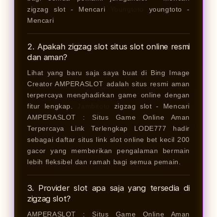
zigzag slot - Mencari
Youngtoto
youngtoto -
Mencari
2. Apakah zigzag slot situs slot online resmi
dan aman?
Lihat yang baru saja saya buat di Bing Image
Creator AMPERASLOT adalah situs resmi aman
terpercaya menghadirkan game online dengan
fitur lengkap.
Jambitoto
zigzag slot - Mencari
AMPERASLOT : Situs Game Online Aman
Terpercaya Link Terlengkap LODE777 hadir
sebagai daftar situs link slot online bet kecil 200
gacor yang memberikan pengalaman bermain
lebih fleksibel dan ramah bagi semua pemain.
3. Provider slot apa saja yang tersedia di
zigzag slot?
AMPERASLOT : Situs Game Online Aman