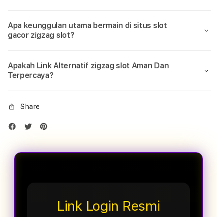
Apa keunggulan utama bermain di situs slot
gacor zigzag slot?
Apakah Link Alternatif zigzag slot Aman Dan
Terpercaya?
Share
Link Login Resmi