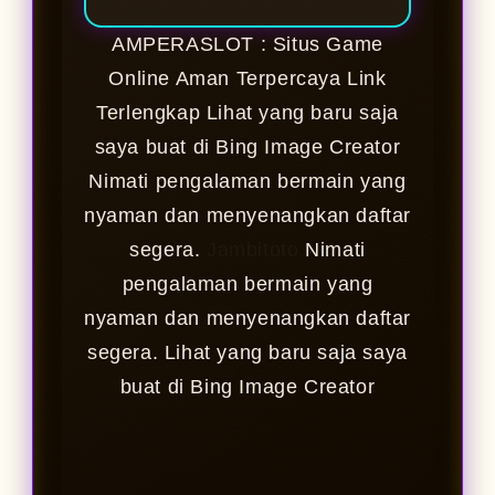
AMPERASLOT : Situs Game
Online Aman Terpercaya Link
Terlengkap Lihat yang baru saja
saya buat di Bing Image Creator
Nimati pengalaman bermain yang
nyaman dan menyenangkan daftar
segera.
Jambitoto
Nimati
pengalaman bermain yang
nyaman dan menyenangkan daftar
segera. Lihat yang baru saja saya
buat di Bing Image Creator