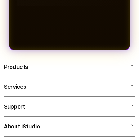
Products
Services
zigzag slot
SLOT ONLINE
Support
AppleCare+
SITUS SLOT GACOR
Corporate
SLOT GACOR
About iStudio
My Account
Slot Online
SITUS SLOT ONLINE
Collection & Delivery