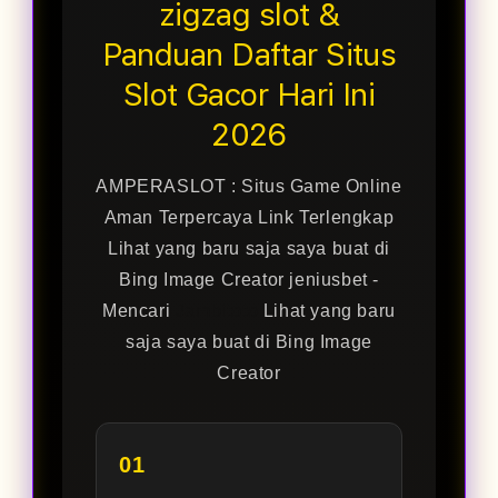
zigzag slot &
Panduan Daftar Situs
Slot Gacor Hari Ini
2026
AMPERASLOT : Situs Game Online
Aman Terpercaya Link Terlengkap
Lihat yang baru saja saya buat di
Bing Image Creator jeniusbet -
Mencari
Jambitoto
Lihat yang baru
saja saya buat di Bing Image
Creator
01