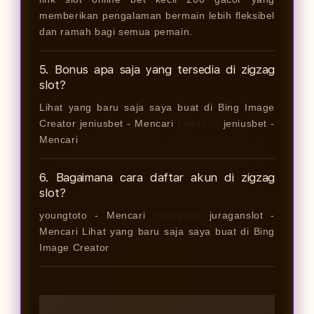
memberikan pengalaman bermain lebih fleksibel
dan ramah bagi semua pemain.
5. Bonus apa saja yang tersedia di zigzag
slot?
Lihat yang baru saja saya buat di Bing Image
Creator jeniusbet - Mencari
Lode777
jeniusbet -
Mencari
6. Bagaimana cara daftar akun di zigzag
slot?
youngtoto - Mencari
Youngtoto
juraganslot -
Mencari Lihat yang baru saja saya buat di Bing
Image Creator