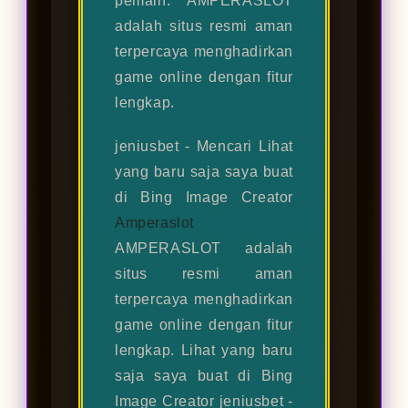
pemain. AMPERASLOT
adalah situs resmi aman
terpercaya menghadirkan
game online dengan fitur
lengkap.
jeniusbet - Mencari Lihat
yang baru saja saya buat
di Bing Image Creator
Amperaslot
AMPERASLOT adalah
situs resmi aman
terpercaya menghadirkan
game online dengan fitur
lengkap. Lihat yang baru
saja saya buat di Bing
Image Creator jeniusbet -