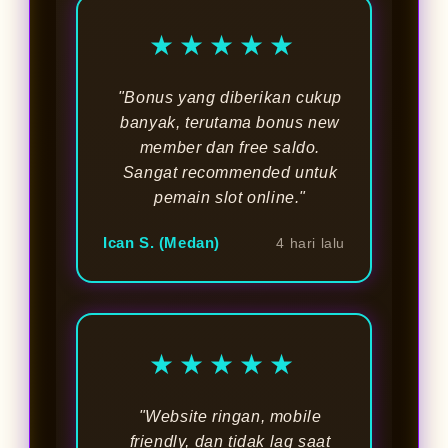
★★★★★
"Bonus yang diberikan cukup
banyak, terutama bonus new
member dan free saldo.
Sangat recommended untuk
pemain slot online."
Ican S. (Medan)
4 hari lalu
★★★★★
"Website ringan, mobile
friendly, dan tidak lag saat