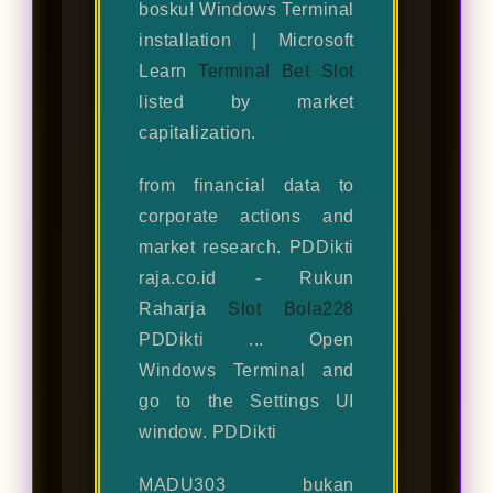
bosku! Windows Terminal
installation | Microsoft
Learn
Terminal Bet Slot
listed by market
capitalization.
from financial data to
corporate actions and
market research. PDDikti
raja.co.id - Rukun
Raharja
Slot Bola228
PDDikti ... Open
Windows Terminal and
go to the Settings UI
window. PDDikti
MADU303 bukan