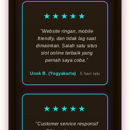
★★★★★
"Website ringan, mobile
friendly, dan tidak lag saat
dimainkan. Salah satu situs
slot online terbaik yang
pernah saya coba."
Ucok B. (Yogyakarta)
5 hari lalu
★★★★★
"Customer service responsif