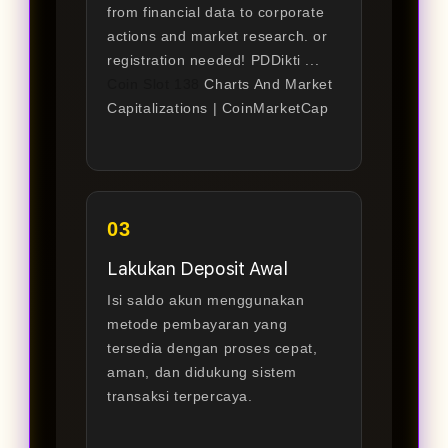
from financial data to corporate
actions and market research. or
registration needed! PDDikti ...
Coin Slot 138
Charts And Market
Capitalizations | CoinMarketCap
03
Lakukan Deposit Awal
Isi saldo akun menggunakan
metode pembayaran yang
tersedia dengan proses cepat,
aman, dan didukung sistem
transaksi terpercaya.