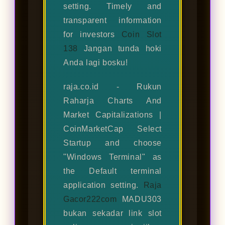
setting. Timely and
transparent information
for investors
Coin Slot
138
Jangan tunda hoki
Anda lagi bosku!
raja.co.id - Rukun
Raharja Charts And
Market Capitalizations |
CoinMarketCap Select
Startup and choose
"Windows Terminal" as
the Default terminal
application setting.
Raja
Gacor222com
MADU303
bukan sekadar link slot