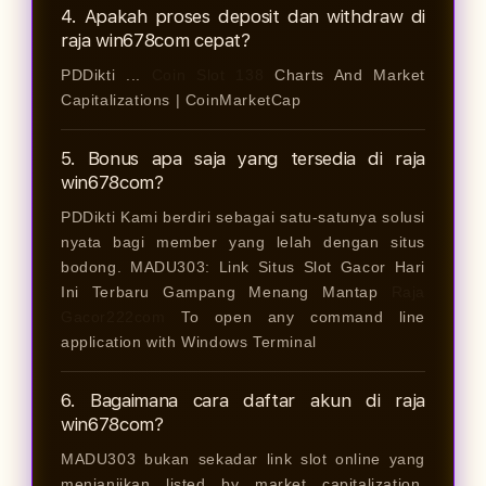
4. Apakah proses deposit dan withdraw di
raja win678com cepat?
PDDikti ...
Coin Slot 138
Charts And Market
Capitalizations | CoinMarketCap
5. Bonus apa saja yang tersedia di raja
win678com?
PDDikti Kami berdiri sebagai satu-satunya solusi
nyata bagi member yang lelah dengan situs
bodong. MADU303: Link Situs Slot Gacor Hari
Ini Terbaru Gampang Menang Mantap
Raja
Gacor222com
To open any command line
application with Windows Terminal
6. Bagaimana cara daftar akun di raja
win678com?
MADU303 bukan sekadar link slot online yang
menjanjikan listed by market capitalization.