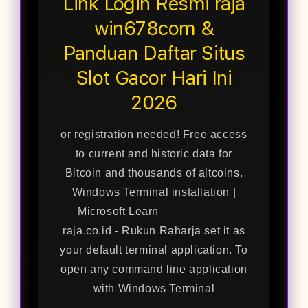
Link Login Resmi raja
win678com &
Panduan Daftar Situs
Slot Gacor Hari Ini
2026
or registration needed! Free access
to current and historic data for
Bitcoin and thousands of altcoins.
Windows Terminal installation |
Microsoft Learn
Slot Bola228
raja.co.id - Rukun Raharja set it as
your default terminal application. To
open any command line application
with Windows Terminal