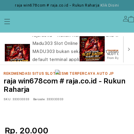
raja win678com # raja.co.id - Rukun Raharja
Klik Disini
Lo
in
REKOMENDASI SITUS SLOT RESMI TERPERCAYA AUTO JP
raja.co.id - Rukun Raharja Timely and transpar
Madu303 Slot Online
MADU303 bukan sekadar link slot online yang 
REKOMENDASI SITUS 
SLOT ONLINE
From Rp. 20.000
default terminal application.
From Rp. 20.000 Rp
REKOMENDASI SITUS SLOT RESMI TERPERCAYA AUTO JP
raja win678com # raja.co.id - Rukun
Raharja
SKU:
333333333
Barcode:
333333333
Rp. 20.000