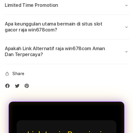
Limited Time Promotion
Apa keunggulan utama bermain di situs slot
gacor raja win678com?
Apakah Link Alternatif raja win678com Aman
Dan Terpercaya?
Share