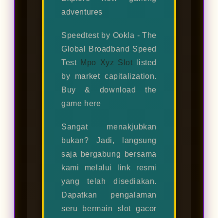
adventures
Speedtest by Ookla - The
Global Broadband Speed
Test
Mpo Xyz Slot
listed
by market capitalization.
Buy & download the
game here
Sangat menakjubkan
bukan? Jadi, langsung
saja bergabung bersama
kami melalui link resmi
yang telah disediakan.
Dapatkan pengalaman
seru bermain slot gacor