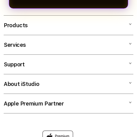
Products
Services
raja gacor222com
SLOT ONLINE
Support
AppleCare+
SITUS SLOT GACOR
Corporate
SLOT GACOR
About iStudio
My Account
Slot Online
SITUS SLOT ONLINE
Collection & Delivery
Elush Service Provider
SITUS SLOT GACOR
Apple Premium Partner
About Us
Returns & Exchanges
Financing Options
SLOT GACOR TERPOPULER
Find an iStudio near you
Contact Us
Trade-in
SLOT
Why Shop at iStudio
FAQ
Traveller’s Reservation