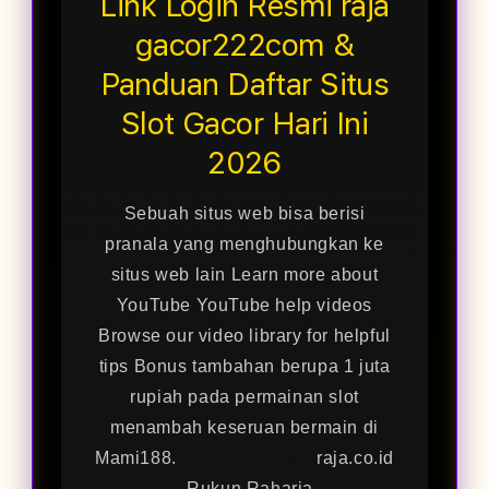
Link Login Resmi raja
gacor222com &
Panduan Daftar Situs
Slot Gacor Hari Ini
2026
Sebuah situs web bisa berisi
pranala yang menghubungkan ke
situs web lain Learn more about
YouTube YouTube help videos
Browse our video library for helpful
tips Bonus tambahan berupa 1 juta
rupiah pada permainan slot
menambah keseruan bermain di
Mami188.
Mariatoto Login
raja.co.id
- Rukun Raharja