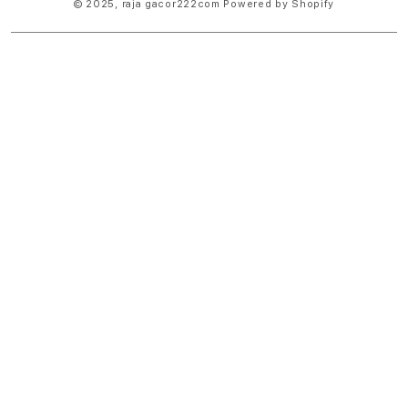
© 2025,
raja gacor222com
Powered by Shopify