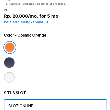
Tax included.
Shipping
calculated at checkout.
or
Rp. 20.000
/mo. for 5 mo.
Pelajari Selengkapnya
Color
- Cosmic Orange
SITUS SLOT
SLOT ONLINE