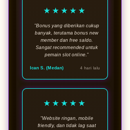
★★★★★
"Bonus yang diberikan cukup
banyak, terutama bonus new
member dan free saldo.
Sangat recommended untuk
pemain slot online."
Ican S. (Medan)
4 hari lalu
★★★★★
"Website ringan, mobile
friendly, dan tidak lag saat