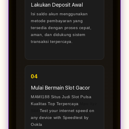
Lakukan Deposit Awal
Isi saldo akun menggunakan
metode pembayaran yang
tersedia dengan proses cepat,
aman, dan didukung sistem
transaksi terpercaya.
04
Mulai Bermain Slot Gacor
MAMI188 Situs Judi Slot Pulsa
Kualitas Top Terpercaya
Mpo Xyz
Slot
Test your internet speed on
any device with Speedtest by
Ookla