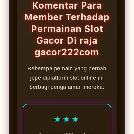
Komentar Para
Member Terhadap
Permainan Slot
Gacor Di raja
gacor222com
Beberapa pemain yang pernah
jepe diplatform slot online ini
berbagi pengalaman mereka:
★★★