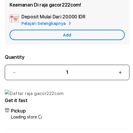
Keamanan Di raja gacor222com!
Deposit Mulai Dari
20.000 IDR
Add
Pelajari Selengkapnya
Apple
Care
Add
Quantity
Decrease
Incr
quantity
quant
for
for
raja
raja
gacor222com
gaco
Get it fast
#
#
Pickup
raja.co.id
raja.
Loading store
-
-
Rukun
Ruku
Raharja
Raha