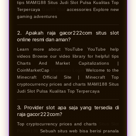
tips MAMI188 Situs Judi Slot Pulsa Kualitas Top
Terpercaya
Gas88 Slot
accessories Explore new
gaming adventures
2. Apakah raja gacor222com situs slot
online resmi dan aman?
Learn more about YouTube YouTube help
videos Browse our video library for helpful tips
Charts And Market Capitalizations |
CoinMarketCap
Mariatoto Login
Welcome to the
Minecraft Official Site | Minecraft Top
cryptocurrency prices and charts MAMI188 Situs
Judi Slot Pulsa Kualitas Top Terpercaya
3. Provider slot apa saja yang tersedia di
raja gacor222com?
Top cryptocurrency prices and charts
Situs Slot
Panen138
Sebuah situs web bisa berisi pranala