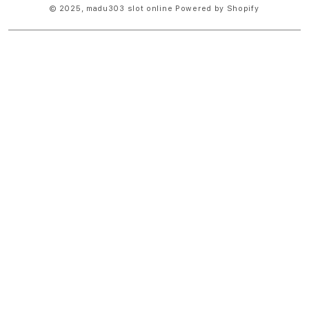
© 2025,
madu303 slot online
Powered by Shopify