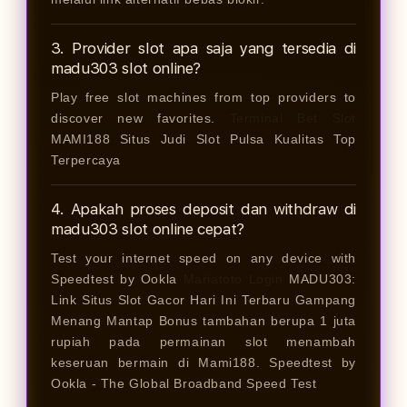
3. Provider slot apa saja yang tersedia di
madu303 slot online?
Play free slot machines from top providers to
discover new favorites.
Terminal Bet Slot
MAMI188 Situs Judi Slot Pulsa Kualitas Top
Terpercaya
4. Apakah proses deposit dan withdraw di
madu303 slot online cepat?
Test your internet speed on any device with
Speedtest by Ookla
Mariatoto Login
MADU303:
Link Situs Slot Gacor Hari Ini Terbaru Gampang
Menang Mantap Bonus tambahan berupa 1 juta
rupiah pada permainan slot menambah
keseruan bermain di Mami188. Speedtest by
Ookla - The Global Broadband Speed Test