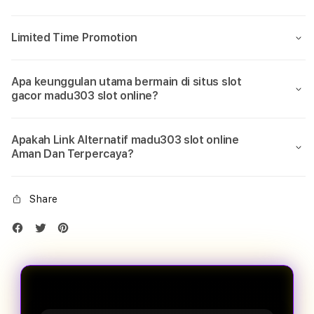
Link
Link
Situs
Situs
Slot
Slot
Limited Time Promotion
Gacor
Gaco
Hari
Hari
Ini
Ini
Apa keunggulan utama bermain di situs slot
Terbaru
Terb
gacor madu303 slot online?
Gampang
Gam
Menang
Men
Mantap
Mant
Apakah Link Alternatif madu303 slot online
Aman Dan Terpercaya?
Share