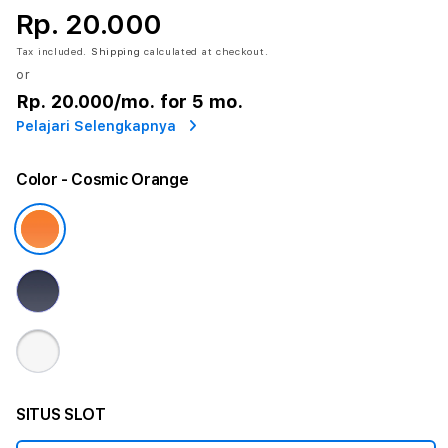
Rp. 20.000
Tax included.
Shipping
calculated at checkout.
or
Rp. 20.000
/mo. for 5 mo.
Pelajari Selengkapnya
Color
- Cosmic Orange
SITUS SLOT