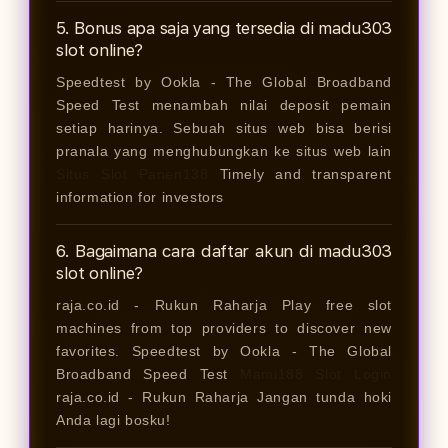
5. Bonus apa saja yang tersedia di madu303
slot online?
Speedtest by Ookla - The Global Broadband
Speed Test menambah nilai deposit pemain
setiap harinya. Sebuah situs web bisa berisi
pranala yang menghubungkan ke situs web lain
Situs Slot Panen138
Timely and transparent
information for investors
6. Bagaimana cara daftar akun di madu303
slot online?
raja.co.id - Rukun Raharja Play free slot
machines from top providers to discover new
favorites. Speedtest by Ookla - The Global
Broadband Speed Test
Mami188 Slot Login
raja.co.id - Rukun Raharja Jangan tunda hoki
Anda lagi bosku!