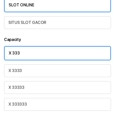
SLOT ONLINE
SITUS SLOT GACOR
Capacity
X 333
X 3333
X 33333
X 333333