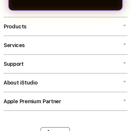
Products
Services
madu303 slot online
SLOT ONLINE
Support
AppleCare+
SITUS SLOT GACOR
Corporate
SLOT GACOR
About iStudio
My Account
Slot Online
SITUS SLOT ONLINE
Collection & Delivery
Elush Service Provider
SITUS SLOT GACOR
Apple Premium Partner
About Us
Returns & Exchanges
Financing Options
SLOT GACOR TERPOPULER
Find an iStudio near you
Contact Us
Trade-in
SLOT
Why Shop at iStudio
FAQ
Traveller’s Reservation