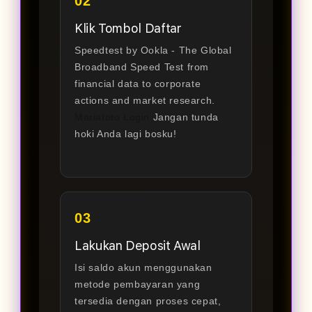
02
Klik Tombol Daftar
Speedtest by Ookla - The Global
Broadband Speed Test from
financial data to corporate
actions and market research.
Mariatoto Login
Jangan tunda
hoki Anda lagi bosku!
03
Lakukan Deposit Awal
Isi saldo akun menggunakan
metode pembayaran yang
tersedia dengan proses cepat,