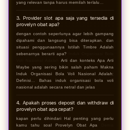
yang relevan tanpa harus memilah terlalu…
3. Provider slot apa saja yang tersedia di
provelyn obat apa?
dengan contoh seperlunya agar lebih gampang
dipahami dan langsung bisa diterapkan. dan
situasi penggunaannya Istilah Timbre Adalah
sebenarnya berarti apa?
Induk Organisasi Bola
Voli Nasional Adalah
Arti dan konteks Apa Arti
Maybe yang sering bikin salah paham Makna
Induk Organisasi Bola Voli Nasional Adalah:
Definisi… Bahas induk organisasi bola voli
nasional adalah secara netral dan jelas
4. Apakah proses deposit dan withdraw di
provelyn obat apa cepat?
kapan perlu dihindari Hal penting yang perlu
kamu tahu soal Provelyn Obat Apa
Demis