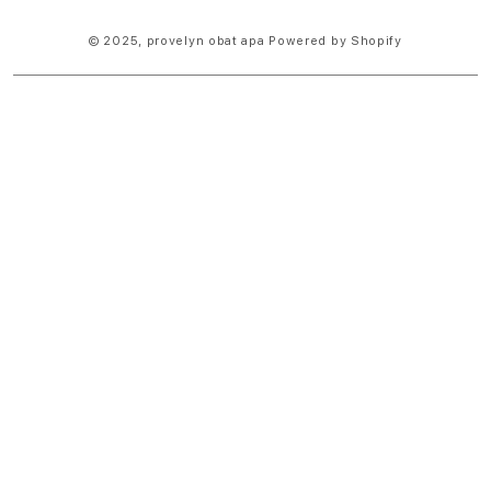
© 2025,
provelyn obat apa
Powered by Shopify