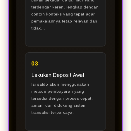
bukan sekadar daftar fitur yang
terdengar keren. lengkap dengan
contoh konteks yang tepat agar
pemakaiannya tetap relevan dan
tidak…
03
Lakukan Deposit Awal
Isi saldo akun menggunakan
metode pembayaran yang
tersedia dengan proses cepat,
aman, dan didukung sistem
transaksi terpercaya.