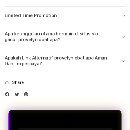
penting
pent
yang
yang
perlu
perlu
Limited Time Promotion
kamu
kamu
tahu
tahu
soal
soal
Apa keunggulan utama bermain di situs slot
Provelyn
Prov
gacor provelyn obat apa?
Obat
Obat
Apa
Apa
Apakah Link Alternatif provelyn obat apa Aman
Dan Terpercaya?
Share