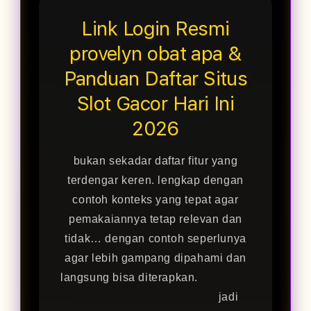
Link Login Resmi
provelyn obat apa &
Panduan Daftar Situs
Slot Gacor Hari Ini
2026
bukan sekadar daftar fitur yang
terdengar keren. lengkap dengan
contoh konteks yang tepat agar
pemakaiannya tetap relevan dan
tidak… dengan contoh seperlunya
agar lebih gampang dipahami dan
langsung bisa diterapkan.
Translate
Indonesia Ke Sunda Halus
jadi