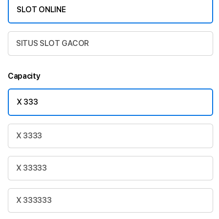
SLOT ONLINE
SITUS SLOT GACOR
Capacity
X 333
X 3333
X 33333
X 333333