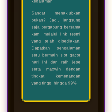
kedalaman
Sangat menakjubkan
bukan? Jadi, langsung
saja bergabung bersama
kami melalui link resmi
yang telah disediakan.
Dapatkan pengalaman
seru bermain slot gacor
hari ini dan raih jepe
serta maxwin dengan
tingkat kemenangan
yang tinggi hingga 99%.