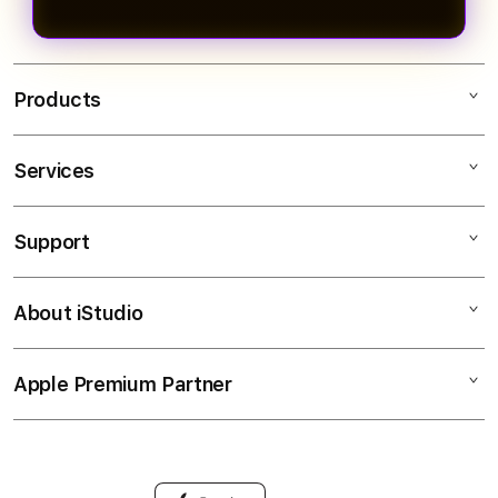
Products
Services
baileys harga
SLOT ONLINE
Support
AppleCare+
SITUS SLOT GACOR
Corporate
SLOT GACOR
About iStudio
My Account
Slot Online
SITUS SLOT ONLINE
Collection & Delivery
Elush Service Provider
SITUS SLOT GACOR
Apple Premium Partner
About Us
Returns & Exchanges
Financing Options
SLOT GACOR TERPOPULER
Find an iStudio near you
Contact Us
Trade-in
SLOT
Why Shop at iStudio
FAQ
Traveller’s Reservation