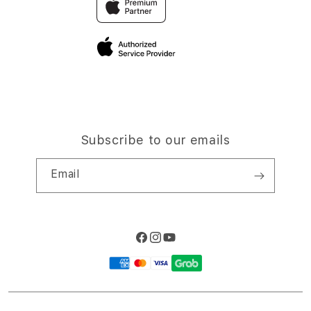
Elush Corporate Website
Privacy Policy
Site Terms of Use
Subscribe to our emails
Email
Facebook
Instagram
YouTube
Payment
methods