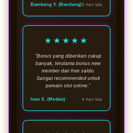
Bambang Y. (Bandung)
3 hari lalu
★★★★★
"Bonus yang diberikan cukup
banyak, terutama bonus new
member dan free saldo.
Sangat recommended untuk
pemain slot online."
Ican S. (Medan)
4 hari lalu