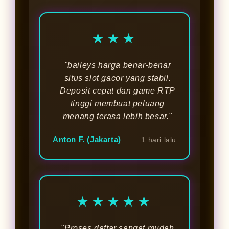
★★★
"baileys harga benar-benar
situs slot gacor yang stabil.
Deposit cepat dan game RTP
tinggi membuat peluang
menang terasa lebih besar."
Anton F. (Jakarta)
1 hari lalu
★★★★★
"Proses daftar sangat mudah