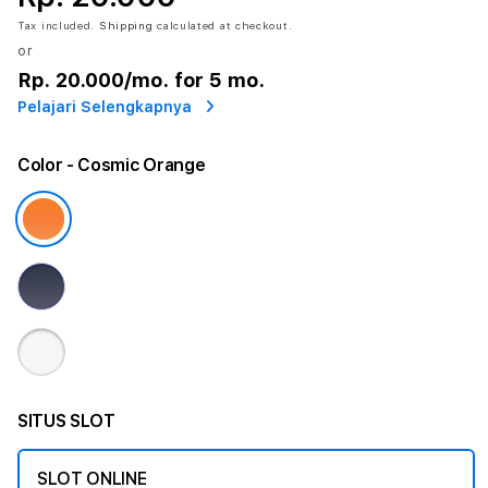
Tax included.
Shipping
calculated at checkout.
or
Rp. 20.000
/mo. for 5 mo.
Pelajari Selengkapnya
Color
- Cosmic Orange
SITUS SLOT
SLOT ONLINE