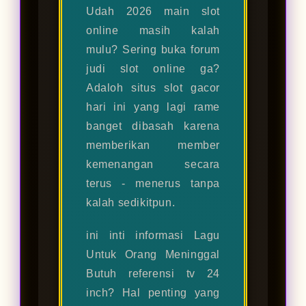
Udah 2026 main slot
online masih kalah
mulu? Sering buka forum
judi slot online ga?
Adaloh situs slot gacor
hari ini yang lagi rame
banget dibasah karena
memberikan member
kemenangan secara
terus - menerus tanpa
kalah sedikitpun.
ini inti informasi Lagu
Untuk Orang Meninggal
Butuh referensi tv 24
inch? Hal penting yang