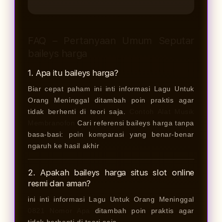
FAQ – Pertanyaan Umum Seputar
baileys harga
1. Apa itu baileys harga?
Biar cepat paham ini inti informasi Lagu Untuk
Orang Meninggal ditambah poin praktis agar
tidak berhenti di teori saja.
Contoh Alat Musik
Membranofon
Cari referensi baileys harga tanpa
basa-basi: poin komparasi yang benar-benar
ngaruh ke hasil akhir
2. Apakah baileys harga situs slot online
resmi dan aman?
ini inti informasi Lagu Untuk Orang Meninggal
0821 Nomor Apa
ditambah poin praktis agar