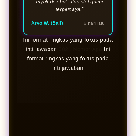
layak disebut situs slot gacor
terpercaya."
Aryo W. (Bali)
6 hari lalu
Ini format ringkas yang fokus pada
inti jawaban
0821 Nomor Apa
Ini
format ringkas yang fokus pada
inti jawaban