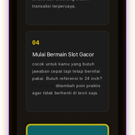
transaksi terpercaya.
04
Mulai Bermain Slot Gacor
cocok untuk kamu yang butuh
jawaban cepat tapi tetap bernilai
pakai. Butuh referensi tv 24 inch?
Tv 24 Inch
ditambah poin praktis
agar tidak berhenti di teori saja.