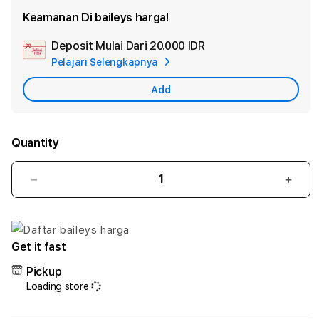
Keamanan Di baileys harga!
Deposit Mulai Dari
20.000 IDR
Add
Pelajari Selengkapnya
Apple
Care
Add
Quantity
Decrease
Incr
quantity
quant
for
for
baileys
baile
harga
harg
Get it fast
#
#
Pickup
Jangan
Jang
Loading store
overpay:
over
cara
cara