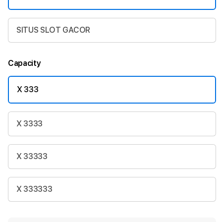
SITUS SLOT GACOR
Capacity
X 333
X 3333
X 33333
X 333333