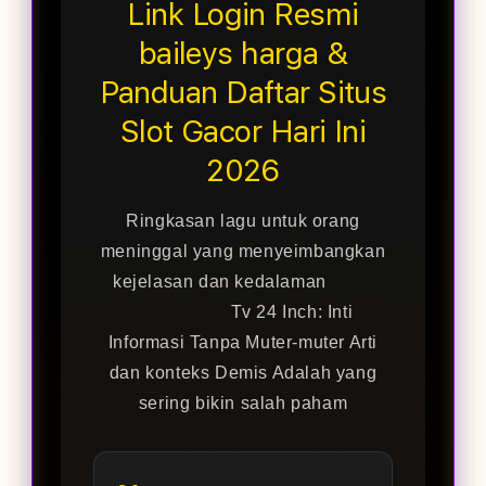
Link Login Resmi
baileys harga &
Panduan Daftar Situs
Slot Gacor Hari Ini
2026
Ringkasan lagu untuk orang
meninggal yang menyeimbangkan
kejelasan dan kedalaman
0821
Nomor Apa
Tv 24 Inch: Inti
Informasi Tanpa Muter-muter Arti
dan konteks Demis Adalah yang
sering bikin salah paham