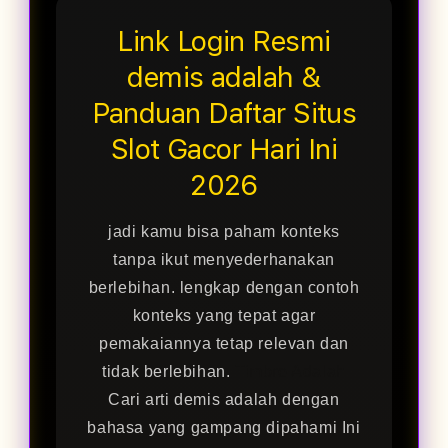
Link Login Resmi
demis adalah &
Panduan Daftar Situs
Slot Gacor Hari Ini
2026
jadi kamu bisa paham konteks
tanpa ikut menyederhanakan
berlebihan. lengkap dengan contoh
konteks yang tepat agar
pemakaiannya tetap relevan dan
tidak berlebihan.
Timbre Adalah
Cari arti demis adalah dengan
bahasa yang gampang dipahami Ini