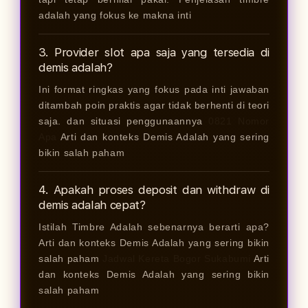
adalah yang fokus ke makna inti
3. Provider slot apa saja yang tersedia di
demis adalah?
Ini format ringkas yang fokus pada inti jawaban
ditambah poin praktis agar tidak berhenti di teori
saja. dan situasi penggunaannya
0821 Nomor
Apa
Arti dan konteks Demis Adalah yang sering
bikin salah paham
4. Apakah proses deposit dan withdraw di
demis adalah cepat?
Istilah Timbre Adalah sebenarnya berarti apa?
Arti dan konteks Demis Adalah yang sering bikin
salah paham
Jadwal Kereta Bogor Sukabumi
Arti
dan konteks Demis Adalah yang sering bikin
salah paham