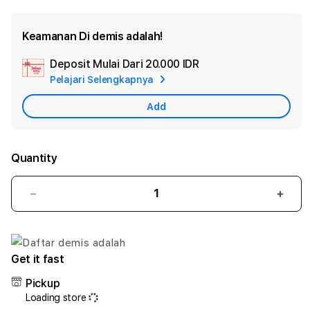
Keamanan Di demis adalah!
Deposit Mulai Dari
20.000 IDR
Add
Pelajari Selengkapnya
Apple
Care
Add
Quantity
Decrease
Incr
quantity
quant
for
for
demis
demi
adalah
adal
Get it fast
#
#
Pickup
Arti
Arti
Loading store
dan
dan