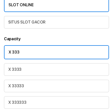
SLOT ONLINE
SITUS SLOT GACOR
Capacity
X 333
X 3333
X 33333
X 333333