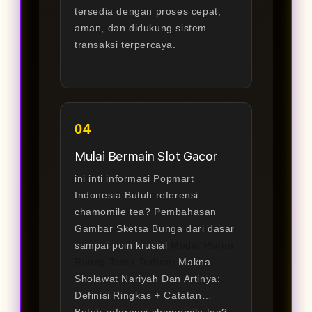
tersedia dengan proses cepat,
aman, dan didukung sistem
transaksi terpercaya.
04
Mulai Bermain Slot Gacor
ini inti informasi Popmart
Indonesia Butuh referensi
chamomile tea? Pembahasan
Gambar Sketsa Bunga dari dasar
sampai poin krusial
Model Plafon
Ruang Tamu Terbaru
Makna
Sholawat Nariyah Dan Artinya:
Definisi Ringkas + Catatan…