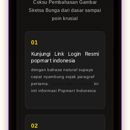
Coksu Pembahasan Gambar
Sketsa Bunga dari dasar sampai
poin krusial
01
Kunjungi Link Login Resmi
popmart indonesia
dengan bahasa natural supaya
cepat nyambung sejak paragraf
pertama.
Contoh Warna Coksu
ini
inti informasi Popmart Indonesia
02