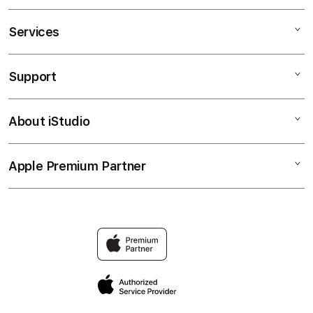
Services
popmart indonesia
SLOT ONLINE
Support
AppleCare+
SITUS SLOT GACOR
Corporate
SLOT GACOR
About iStudio
My Account
Slot Online
SITUS SLOT ONLINE
Collection & Delivery
Elush Service Provider
SITUS SLOT GACOR
Apple Premium Partner
About Us
Returns & Exchanges
Financing Options
SLOT GACOR TERPOPULER
Find an iStudio near you
Contact Us
Trade-in
SLOT
Why Shop at iStudio
FAQ
Traveller’s Reservation
Elush Corporate Website
Privacy Policy
Site Terms of Use