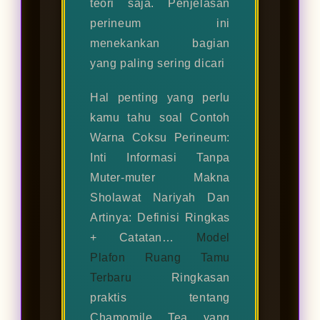
teori saja. Penjelasan
perineum ini
menekankan bagian
yang paling sering dicari
Hal penting yang perlu
kamu tahu soal Contoh
Warna Coksu Perineum:
Inti Informasi Tanpa
Muter-muter Makna
Sholawat Nariyah Dan
Artinya: Definisi Ringkas
+ Catatan…
Model
Plafon Ruang Tamu
Terbaru
Ringkasan
praktis tentang
Chamomile Tea yang