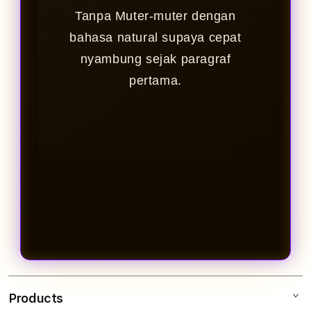
Tanpa Muter-muter dengan
bahasa natural supaya cepat
nyambung sejak paragraf
pertama.
Products