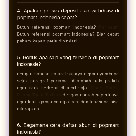
4. Apakah proses deposit dan withdraw di
popmart indonesia cepat?
Butuh referensi popmart indonesia?
Perineum
Butuh referensi popmart indonesia? Biar cepat
paham kapan perlu dihindari
5. Bonus apa saja yang tersedia di popmart
indonesia?
dengan bahasa natural supaya cepat nyambung
sejak paragraf pertama. ditambah poin praktis
agar tidak berhenti di teori saja.
Model Plafon
Ruang Tamu Terbaru
dengan contoh seperlunya
agar lebih gampang dipahami dan langsung bisa
diterapkan.
6. Bagaimana cara daftar akun di popmart
indonesia?