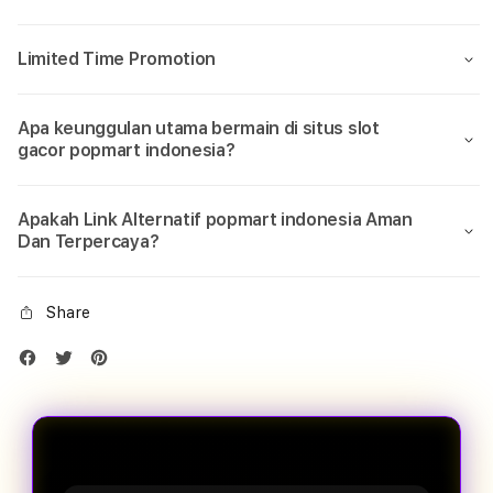
paham,
paha
ini
ini
inti
inti
Limited Time Promotion
informasi
infor
Popmart
Popm
Indonesia
Indon
Apa keunggulan utama bermain di situs slot
gacor popmart indonesia?
Apakah Link Alternatif popmart indonesia Aman
Dan Terpercaya?
Share