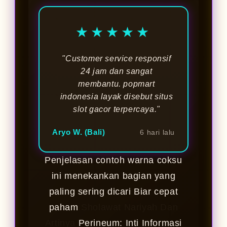
★★★★★
"Customer service responsif
24 jam dan sangat
membantu. popmart
indonesia layak disebut situs
slot gacor terpercaya."
Aryo W. (Bali)
6 hari lalu
Penjelasan contoh warna coksu
ini menekankan bagian yang
paling sering dicari Biar cepat
paham
Sholawat Nariyah Dan
Artinya
Perineum: Inti Informasi