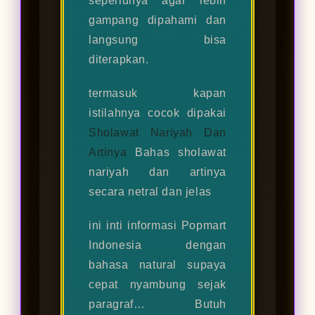
seperlunya agar lebih
gampang dipahami dan
langsung bisa
diterapkan.
termasuk kapan
istilahnya cocok dipakai
Sholawat Nariyah Dan
Artinya
Bahas sholawat
nariyah dan artinya
secara netral dan jelas
ini inti informasi Popmart
Indonesia dengan
bahasa natural supaya
cepat nyambung sejak
paragraf… Butuh