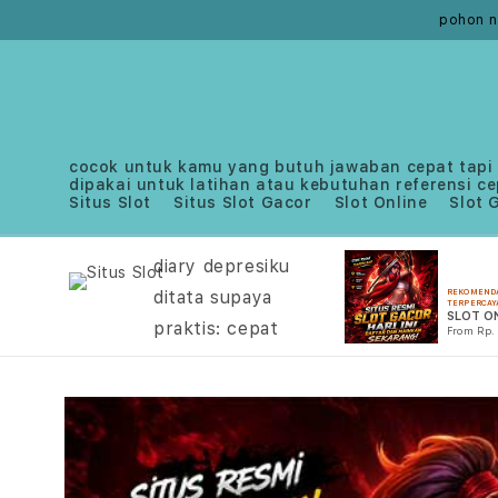
REKOMENDASI SITUS SLOT RESMI
pohon n
TERPERCAYA AUTO JP
Butuh referensi
stopmap? kenapa
tiktok tidak bisa
dibuka dibahas
cocok untuk kamu yang butuh jawaban cepat tapi t
secara ringkas
dipakai untuk latihan atau kebutuhan referensi ce
Situs Slot
namun tetap
Situs Slot Gacor
Slot Online
Slot 
kontekstual lirik
diary depresiku
ditata supaya
REKOMENDA
TERPERCAY
SLOT O
praktis: cepat
From Rp.
dibuka
Lirik Diary
Depresiku
Skip to
Ringkasan pohon
product
information
natal yang
menyeimbangkan