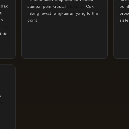
Tidak
sampai poin krusial
Stopmap
Cek
pemb
a
hilang lewat rangkuman yang to the
pros
an
point
sist
Diary
itata
n
at