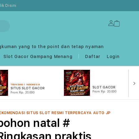
lik Disini
Log
Cart
in
gkuman yang to the point dan tetap nyaman
Slot Gacor Gampang Menang
Daftar
Login
TRENDING 1 INDONESIA
SLOT GACOR
SITUS SLOT GACOR
From Rp. 20.000
From Rp. 20.000
EKOMENDASI SITUS SLOT RESMI TERPERCAYA AUTO JP
pohon natal #
Ringkasan praktis