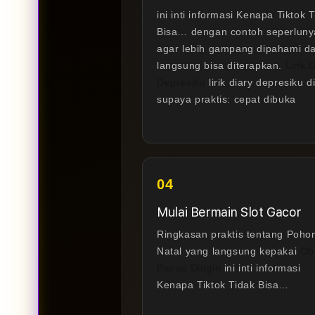
ini inti informasi Kenapa Tiktok 
Bisa… dengan contoh seperluny
agar lebih gampang dipahami d
langsung bisa diterapkan.
Lirik 
Depresiku
lirik diary depresiku d
supaya praktis: cepat dibuka
04
Mulai Bermain Slot Gacor
Ringkasan praktis tentang Poho
Natal yang langsung kepakai
Ob
Panas Dingin
ini inti informasi
Kenapa Tiktok Tidak Bisa…