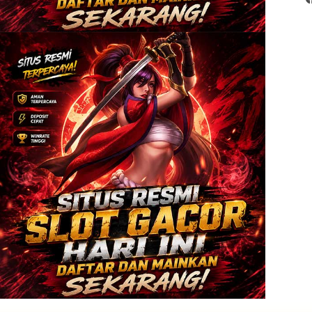
Open
media
7
in
modal
Open