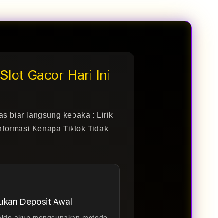
lot Gacor Hari Ini
 biar langsung kepakai: Lirik
 informasi Kenapa Tiktok Tidak
ukan Deposit Awal
saldo akun menggunakan metode