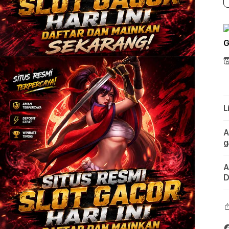
G
Open
media
5
in
modal
L
A
g
A
D