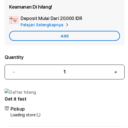
Keamanan Di hilang!
Deposit Mulai Dari
20.000 IDR
Add
Pelajari Selengkapnya
Apple
Care
Add
Quantity
Decrease
Incr
quantity
quant
for
for
hilang
hilan
#
#
Get it fast
Hilang:
Hilan
Pickup
Penjelasan
Penj
Loading store
Padat
Pada
dengan
deng