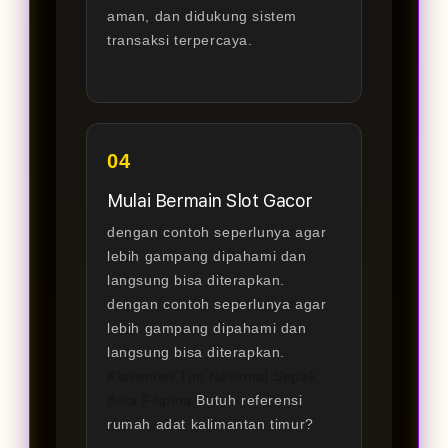
aman, dan didukung sistem
transaksi terpercaya.
04
Mulai Bermain Slot Gacor
dengan contoh seperlunya agar
lebih gampang dipahami dan
langsung bisa diterapkan.
dengan contoh seperlunya agar
lebih gampang dipahami dan
langsung bisa diterapkan.
Klasemen Tim Nasional Sepak
Bola Filipina
Butuh referensi
rumah adat kalimantan timur?