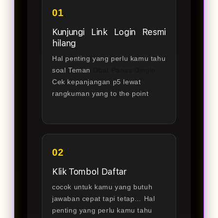
01
Kunjungi Link Login Resmi
hilang
Hal penting yang perlu kamu tahu
soal Teman
Obat Panas Dingin
Cek kepanjangan p5 lewat
rangkuman yang to the point
02
Klik Tombol Daftar
cocok untuk kamu yang butuh
jawaban cepat tapi tetap… Hal
penting yang perlu kamu tahu