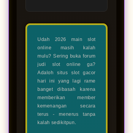
Udah 2026 main slot
online masih kalah
mulu? Sering buka forum
judi slot online ga?
Adaloh situs slot gacor
hari ini yang lagi rame
banget dibasah karena
memberikan member
kemenangan secara
terus - menerus tanpa
kalah sedikitpun.