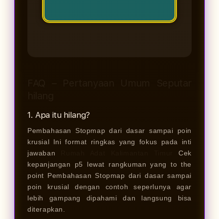
FAQ – Pertanyaan Umum Seputar
hilang
1. Apa itu hilang?
Pembahasan Stopmap dari dasar sampai poin
krusial Ini format ringkas yang fokus pada inti
jawaban
Rumah Adat Kalimantan Timur
Cek
kepanjangan p5 lewat rangkuman yang to the
point Pembahasan Stopmap dari dasar sampai
poin krusial dengan contoh seperlunya agar
lebih gampang dipahami dan langsung bisa
diterapkan.