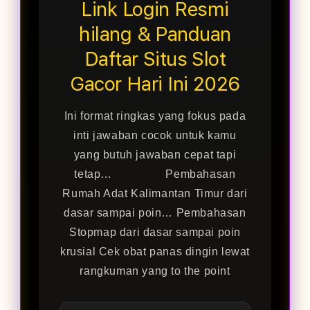
Link Login Resmi
hilang & Panduan
Daftar Situs Slot
Gacor Hari Ini 2026
Ini format ringkas yang fokus pada
inti jawaban cocok untuk kamu
yang butuh jawaban cepat tapi
tetap…
Stopmap
Pembahasan
Rumah Adat Kalimantan Timur dari
dasar sampai poin… Pembahasan
Stopmap dari dasar sampai poin
krusial Cek obat panas dingin lewat
rangkuman yang to the point