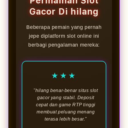
Permainan Slot
Gacor Di hilang
Beberapa pemain yang pernah
jepe diplatform slot online ini
berbagi pengalaman mereka:
★★★
"hilang benar-benar situs slot
gacor yang stabil. Deposit
cepat dan game RTP tinggi
membuat peluang menang
terasa lebih besar."