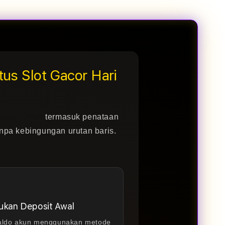
us Slot Gacor Hari
ntan Timur
termasuk penataan
anpa kebingungan urutan baris.
ukan Deposit Awal
saldo akun menggunakan metode