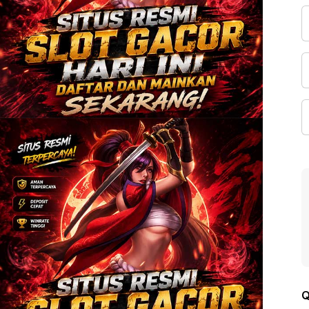
Open
media
3
in
modal
Q