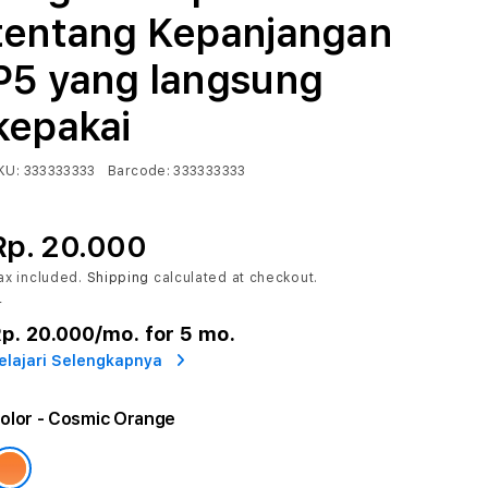
tentang Kepanjangan
P5 yang langsung
kepakai
KU:
333333333
Barcode:
333333333
Rp. 20.000
ax included.
Shipping
calculated at checkout.
r
p. 20.000
/mo. for 5 mo.
elajari Selengkapnya
olor
- Cosmic Orange