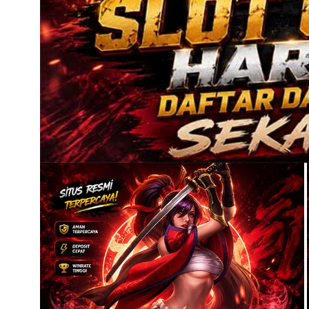
Open
media
1
in
modal