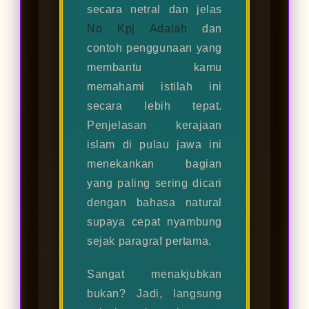
secara netral dan jelas
No Kpj Adalah
dan
contoh penggunaan yang
membantu kamu
memahami istilah ini
secara lebih tepat.
Penjelasan kerajaan
islam di pulau jawa ini
menekankan bagian
yang paling sering dicari
dengan bahasa natural
supaya cepat nyambung
sejak paragraf pertama.
Sangat menakjubkan
bukan? Jadi, langsung