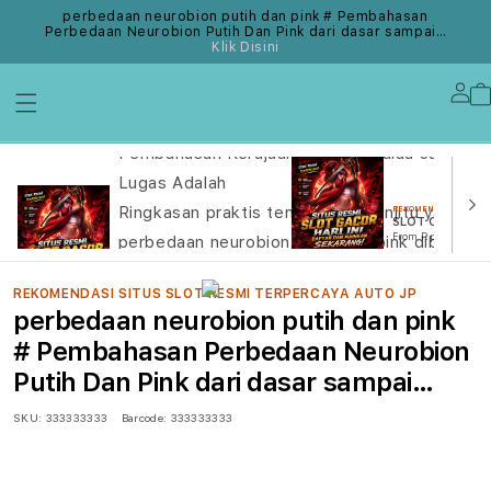
perbedaan neurobion putih dan pink # Pembahasan
Perbedaan Neurobion Putih Dan Pink dari dasar sampai…
Klik Disini
Lo
in
REKOMENDASI SITUS SLOT RESMI TERPERCAYA AUTO JP
Pembahasan Kerajaan Islam Di Pulau Jawa da
Lugas Adalah
Ringkasan praktis tentang Kaptenjitu yang 
REKOMENDASI SITUS 
SLOT ONLINE
From Rp. 20.000
perbedaan neurobion putih dan pink dibahas 
From Rp. 20.000 Rp
REKOMENDASI SITUS SLOT RESMI TERPERCAYA AUTO JP
perbedaan neurobion putih dan pink
# Pembahasan Perbedaan Neurobion
Putih Dan Pink dari dasar sampai…
SKU:
333333333
Barcode:
333333333