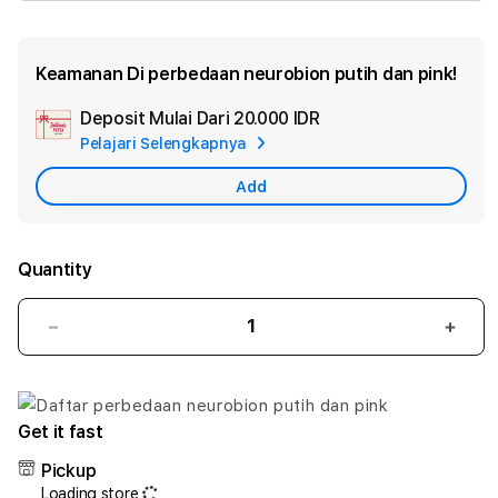
Keamanan Di perbedaan neurobion putih dan pink!
Deposit Mulai Dari
20.000 IDR
Add
Pelajari Selengkapnya
Apple
Care
Add
Quantity
Decrease
Incr
quantity
quant
for
for
perbedaan
perb
neurobion
neur
Get it fast
putih
putih
Pickup
dan
dan
Loading store