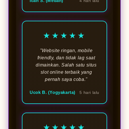
Ican S. (Medan)
4 hari lalu
★★★★★
"Website ringan, mobile
friendly, dan tidak lag saat
dimainkan. Salah satu situs
slot online terbaik yang
pernah saya coba."
Ucok B. (Yogyakarta)
5 hari lalu
★★★★★