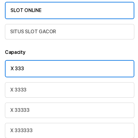
SLOT ONLINE
SITUS SLOT GACOR
Capacity
X 333
X 3333
X 33333
X 333333