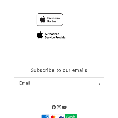
Find an iStudio near you
Contact Us
Trade-in
SLOT
Why Shop at iStudio
FAQ
Traveller’s Reservation
Elush Corporate Website
Privacy Policy
Site Terms of Use
Subscribe to our emails
Email
Facebook
Instagram
YouTube
Payment