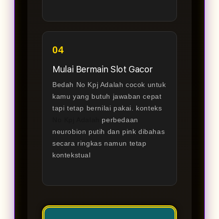
04
Mulai Bermain Slot Gacor
Bedah No Kpj Adalah cocok untuk
kamu yang butuh jawaban cepat
tapi tetap bernilai pakai. konteks
No Kpj Adalah
perbedaan
neurobion putih dan pink dibahas
secara ringkas namun tetap
kontekstual