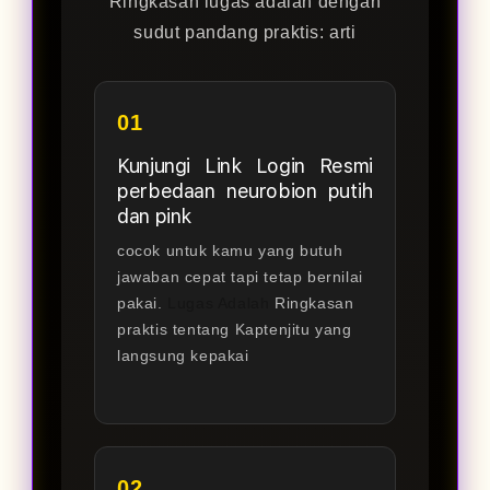
Ringkasan lugas adalah dengan
sudut pandang praktis: arti
01
Kunjungi Link Login Resmi
perbedaan neurobion putih
dan pink
cocok untuk kamu yang butuh
jawaban cepat tapi tetap bernilai
pakai.
Lugas Adalah
Ringkasan
praktis tentang Kaptenjitu yang
langsung kepakai
02