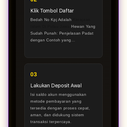
Klik Tombol Daftar
Bedah No Kpj Adalah
Kerajaan
Islam Di Pulau Jawa
Hewan Yang
Sudah Punah: Penjelasan Padat
dengan Contoh yang…
03
Lakukan Deposit Awal
Isi saldo akun menggunakan
metode pembayaran yang
tersedia dengan proses cepat,
aman, dan didukung sistem
transaksi terpercaya.