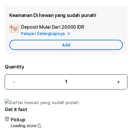
Keamanan Di hewan yang sudah punah!
Deposit Mulai Dari
20.000 IDR
Add
Pelajari Selengkapnya
Apple
Care
Add
Quantity
Decrease
Incr
quantity
quant
for
for
hewan
hewa
yang
yang
Get it fast
sudah
suda
Pickup
punah
puna
Loading store
#
#