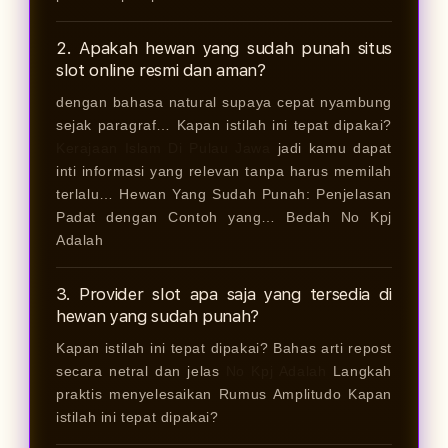
2. Apakah hewan yang sudah punah situs
slot online resmi dan aman?
dengan bahasa natural supaya cepat nyambung
sejak paragraf… Kapan istilah ini tepat dipakai?
Kerajaan Islam Di Pulau Jawa
jadi kamu dapat
inti informasi yang relevan tanpa harus memilah
terlalu… Hewan Yang Sudah Punah: Penjelasan
Padat dengan Contoh yang… Bedah No Kpj
Adalah
3. Provider slot apa saja yang tersedia di
hewan yang sudah punah?
Kapan istilah ini tepat dipakai? Bahas arti repost
secara netral dan jelas
No Kpj Adalah
Langkah
praktis menyelesaikan Rumus Amplitudo Kapan
istilah ini tepat dipakai?