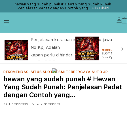
hewan yang sudah punah # Hewan Yang Sudah Punah:
Penjelasan Padat dengan Contoh yang…
Klik Disini
Lo
in
REKOMENDASI SITUS SLOT RESMI TERPERCAYA AUTO JP
Penjelasan kerajaan islam di pulau jawa ini 
No Kpj Adalah
REKOMENDASI SITUS 
SLOT ONLINE
kapan perlu dihindari
From Rp. 20.000
From Rp. 20.000 Rp
REKOMENDASI SITUS SLOT RESMI TERPERCAYA AUTO JP
hewan yang sudah punah # Hewan
Yang Sudah Punah: Penjelasan Padat
dengan Contoh yang…
SKU:
333333333
Barcode:
333333333