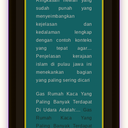
Ringkasan hewan yang
sudah punah yang
menyeimbangkan
kejelasan dan
kedalaman lengkap
dengan contoh konteks
yang tepat agar…
Penjelasan kerajaan
islam di pulau jawa ini
menekankan bagian
yang paling sering dicari
Gas Rumah Kaca Yang
Paling Banyak Terdapat
Di Udara Adalah:…
Gas
Rumah Kaca Yang
Paling Banyak Terdapat