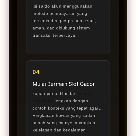
Isi saldo akun menggunakan
metode pembayaran yang
tersedia dengan proses cepat,
aman, dan didukung sistem
transaksi terpercaya.
04
Mulai Bermain Slot Gacor
kapan perlu dihindari
Rumus
Amplitudo
lengkap dengan
contoh konteks yang tepat agar…
Ringkasan hewan yang sudah
punah yang menyeimbangkan
kejelasan dan kedalaman