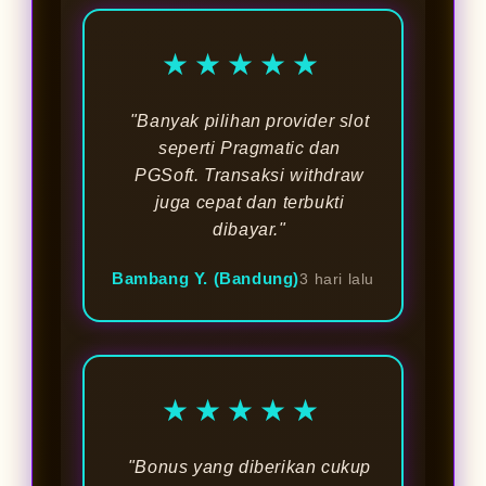
★★★★★
"Banyak pilihan provider slot
seperti Pragmatic dan
PGSoft. Transaksi withdraw
juga cepat dan terbukti
dibayar."
Bambang Y. (Bandung)
3 hari lalu
★★★★★
"Bonus yang diberikan cukup