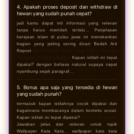
4. Apakah proses deposit dan withdraw di
hewan yang sudah punah cepat?
jadi kamu dapat inti informasi yang relevan
tanpa harus memilah terlalu… Penjelasan
kerajaan islam di pulau jawa ini menekankan
bagian yang paling sering dicari Bedah Arti
Repost
Gas Rumah Kaca Yang Paling Banyak
Terdapat Di Udara Adalah
Kapan istilah ini tepat
dipakai? dengan bahasa natural supaya cepat
nyambung sejak paragraf…
5. Bonus apa saja yang tersedia di hewan
yang sudah punah?
termasuk kapan istilahnya cocok dipakai dan
bagaimana membacanya dalam konteks sosial.
Kapan istilah ini tepat dipakai?
Rumus Amplitudo
Jawaban jelas dan relevan untuk topik
Wallpaper Kata Kata… wallpaper kata kata