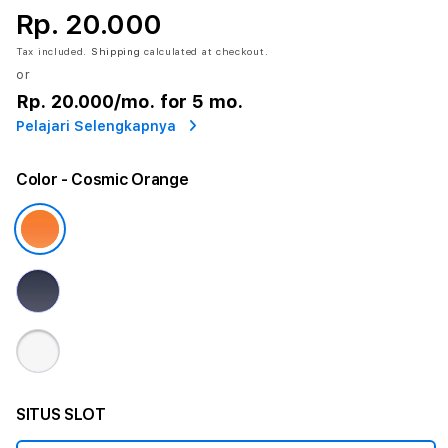
Rp. 20.000
Tax included.
Shipping
calculated at checkout.
or
Rp. 20.000
/mo. for 5 mo.
Pelajari Selengkapnya
Color
- Cosmic Orange
SITUS SLOT