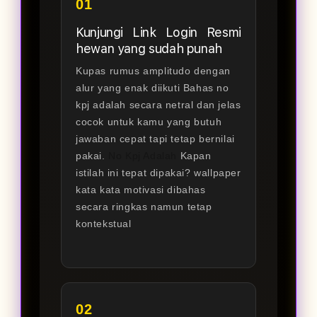
01
Kunjungi Link Login Resmi
hewan yang sudah punah
Kupas rumus amplitudo dengan
alur yang enak diikuti Bahas no
kpj adalah secara netral dan jelas
cocok untuk kamu yang butuh
jawaban cepat tapi tetap bernilai
pakai.
No Kpj Adalah
Kapan
istilah ini tepat dipakai? wallpaper
kata kata motivasi dibahas
secara ringkas namun tetap
kontekstual
02