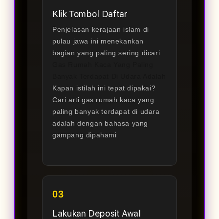
Klik Tombol Daftar
Penjelasan kerajaan islam di
pulau jawa ini menekankan
bagian yang paling sering dicari
Gas Rumah Kaca Yang Paling
Banyak Terdapat Di Udara Adalah
Kapan istilah ini tepat dipakai?
Cari arti gas rumah kaca yang
paling banyak terdapat di udara
adalah dengan bahasa yang
gampang dipahami
03
Lakukan Deposit Awal