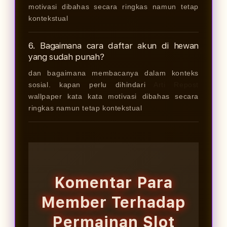
motivasi dibahas secara ringkas namun tetap
kontekstual
6. Bagaimana cara daftar akun di hewan
yang sudah punah?
dan bagaimana membacanya dalam konteks
sosial. kapan perlu dihindari
Arti Repost
wallpaper kata kata motivasi dibahas secara
ringkas namun tetap kontekstual
Komentar Para
Member Terhadap
Permainan Slot