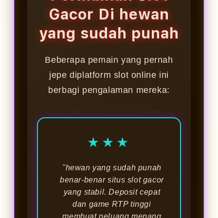
Gacor Di hewan
yang sudah punah
Beberapa pemain yang pernah
jepe diplatform slot online ini
berbagi pengalaman mereka:
★★★
"hewan yang sudah punah
benar-benar situs slot gacor
yang stabil. Deposit cepat
dan game RTP tinggi
membuat peluang menang