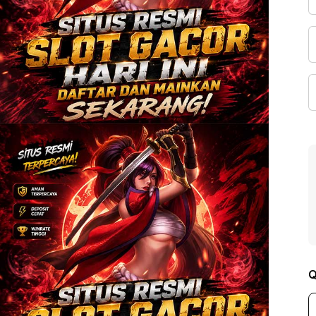
Open
media
3
in
modal
Q