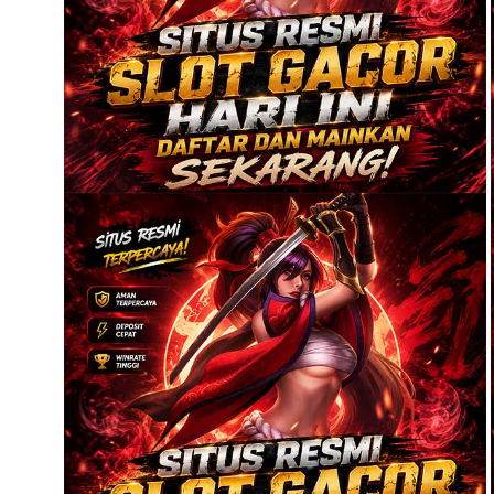
Open
media
2
in
modal