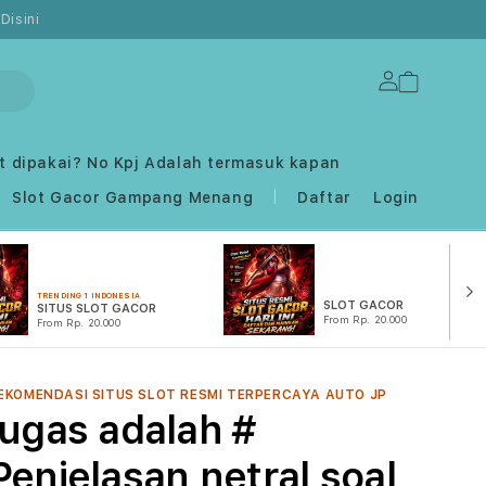
 Disini
Log
Cart
in
t dipakai?
No Kpj Adalah
termasuk kapan
Slot Gacor Gampang Menang
Daftar
Login
TRENDING 1 INDONESIA
SLOT GACOR
SITUS SLOT GACOR
From Rp. 20.000
From Rp. 20.000
EKOMENDASI SITUS SLOT RESMI TERPERCAYA AUTO JP
lugas adalah #
Penjelasan netral soal