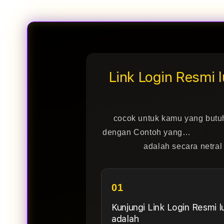
media
8
in
modal
Link Login Resmi l
cocok untuk kamu yang butuh
dengan Contoh yang…
No Kpj 
adalah secara netral
01
Kunjungi Link Login Resmi l
adalah