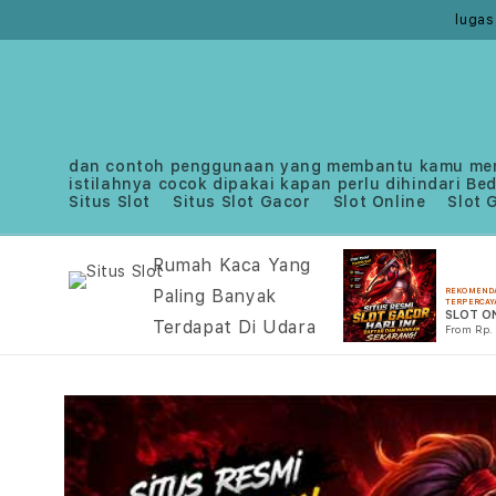
Cari arti gas rumah
lugas
kaca yang paling
banyak terdapat di
udara adalah
dengan bahasa
dan contoh penggunaan yang membantu kamu memaham
yang gampang
istilahnya cocok dipakai kapan perlu dihindari Be
Situs Slot
dipahami Biar
Situs Slot Gacor
Slot Online
Slot 
cepat paham
Gas
Rumah Kaca Yang
Paling Banyak
REKOMENDA
TERPERCAY
SLOT O
Terdapat Di Udara
From Rp.
Adalah
konteks
Penjelasan netral
Skip to
soal Lugas Adalah
product
information
beserta contohnya
dan bagaimana