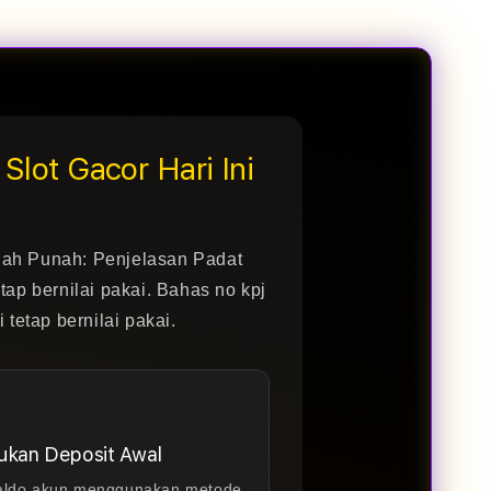
Slot Gacor Hari Ini
udah Punah: Penjelasan Padat
ap bernilai pakai. Bahas no kpj
tetap bernilai pakai.
ukan Deposit Awal
saldo akun menggunakan metode