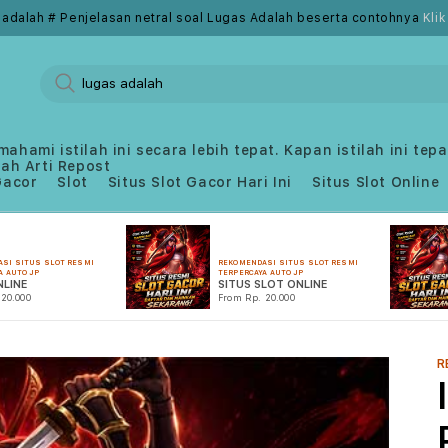
 adalah # Penjelasan netral soal Lugas Adalah beserta contohnya
Klik
i istilah ini secara lebih tepat. Kapan istilah ini tepa
dah Arti Repost
Gacor
Slot
Situs Slot Gacor Hari Ini
Situs Slot Online
SI SITUS SLOT RESMI
REKOMENDASI SITUS SLOT RESMI
A AUTO JP
TERPERCAYA AUTO JP
NLINE
SITUS SLOT ONLINE
 20.000
From Rp. 20.000
R