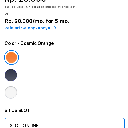
Tax included.
Shipping
calculated at checkout.
or
Rp. 20.000
/mo. for 5 mo.
Pelajari Selengkapnya
Color
- Cosmic Orange
SITUS SLOT
SLOT ONLINE