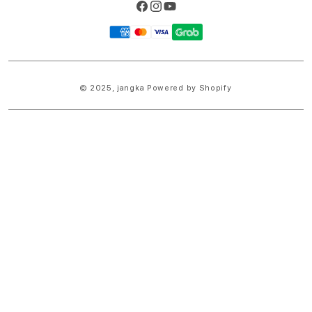
Facebook
Instagram
YouTube
Payment
methods
© 2025,
jangka
Powered by Shopify