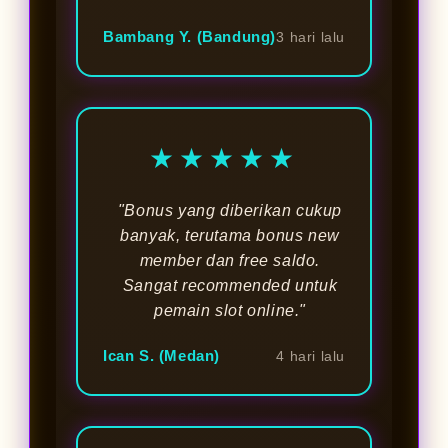
Bambang Y. (Bandung)
3 hari lalu
★★★★★
"Bonus yang diberikan cukup
banyak, terutama bonus new
member dan free saldo.
Sangat recommended untuk
pemain slot online."
Ican S. (Medan)
4 hari lalu