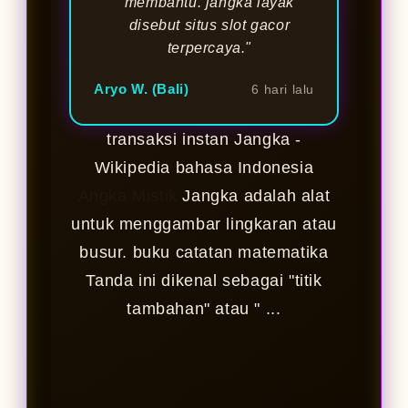
membantu. jangka layak
disebut situs slot gacor
terpercaya."
Aryo W. (Bali)
6 hari lalu
transaksi instan Jangka -
Wikipedia bahasa Indonesia
Angka Mistik
Jangka adalah alat
untuk menggambar lingkaran atau
busur. buku catatan matematika
Tanda ini dikenal sebagai "titik
tambahan" atau " ...