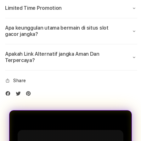
Indonesia,
Indon
ensiklopedia
ensik
Limited Time Promotion
bebas
beba
Apa keunggulan utama bermain di situs slot
gacor jangka?
Apakah Link Alternatif jangka Aman Dan
Terpercaya?
Share