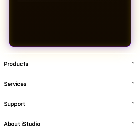
Products
Services
jangka
SLOT ONLINE
Support
AppleCare+
SITUS SLOT GACOR
Corporate
SLOT GACOR
About iStudio
My Account
Slot Online
SITUS SLOT ONLINE
Collection & Delivery
Elush Service Provider