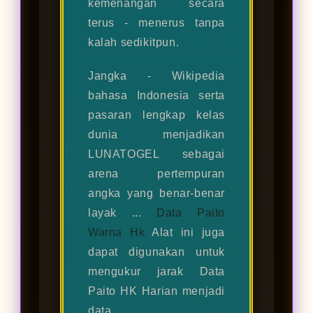
kemenangan secara
terus - menerus tanpa
kalah sedikitpun.
Jangka - Wikipedia
bahasa Indonesia serta
pasaran lengkap kelas
dunia menjadikan
LUNATOGEL sebagai
arena pertempuran
angka yang benar-benar
layak ...
Data Paito
Warna Hk
Alat ini juga
dapat digunakan untuk
mengukur jarak Data
Paito HK Harian menjadi
data ...