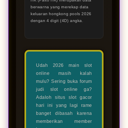
HK (Paito HK) merupakan data
berwarna yang merekap data
keluaran hongkong pools 2026
dengan 4 digit (4D) angka.
Udah 2026 main slot
online masih kalah
mulu? Sering buka forum
judi slot online ga?
Adaloh situs slot gacor
hari ini yang lagi rame
banget dibasah karena
memberikan member