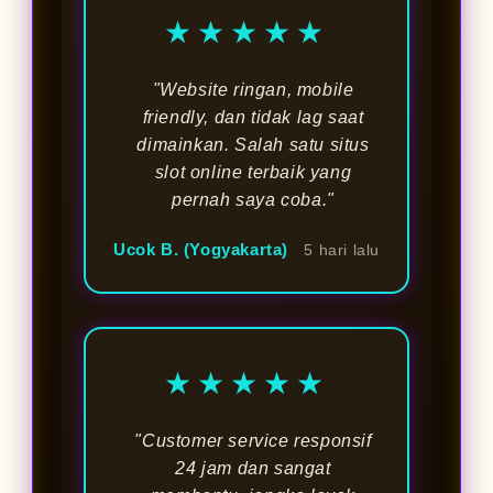
★★★★★
"Website ringan, mobile
friendly, dan tidak lag saat
dimainkan. Salah satu situs
slot online terbaik yang
pernah saya coba."
Ucok B. (Yogyakarta)
5 hari lalu
★★★★★
"Customer service responsif
24 jam dan sangat