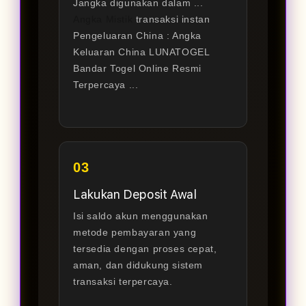
Jangka digunakan dalam ...
Angka Mistik
transaksi instan
Pengeluaran China : Angka
Keluaran China LUNATOGEL
Bandar Togel Online Resmi
Terpercaya ...
03
Lakukan Deposit Awal
Isi saldo akun menggunakan
metode pembayaran yang
tersedia dengan proses cepat,
aman, dan didukung sistem
transaksi terpercaya.