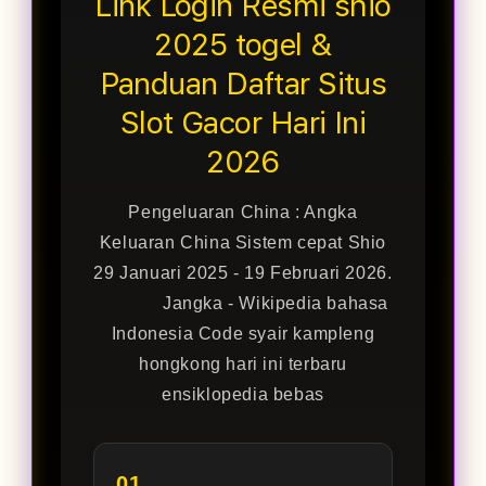
Link Login Resmi shio
2025 togel &
Panduan Daftar Situs
Slot Gacor Hari Ini
2026
Pengeluaran China : Angka
Keluaran China Sistem cepat Shio
29 Januari 2025 - 19 Februari 2026.
Jangka
Jangka - Wikipedia bahasa
Indonesia Code syair kampleng
hongkong hari ini terbaru
ensiklopedia bebas
01