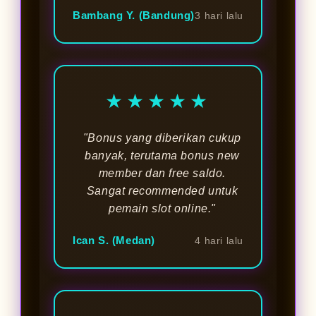
Bambang Y. (Bandung)
3 hari lalu
★★★★★
"Bonus yang diberikan cukup
banyak, terutama bonus new
member dan free saldo.
Sangat recommended untuk
pemain slot online."
Ican S. (Medan)
4 hari lalu