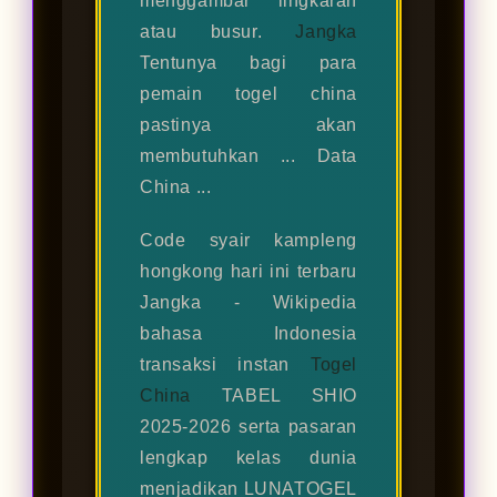
menggambar lingkaran
atau busur.
Jangka
Tentunya bagi para
pemain togel china
pastinya akan
membutuhkan ... Data
China ...
Code syair kampleng
hongkong hari ini terbaru
Jangka - Wikipedia
bahasa Indonesia
transaksi instan
Togel
China
TABEL SHIO
2025-2026 serta pasaran
lengkap kelas dunia
menjadikan LUNATOGEL