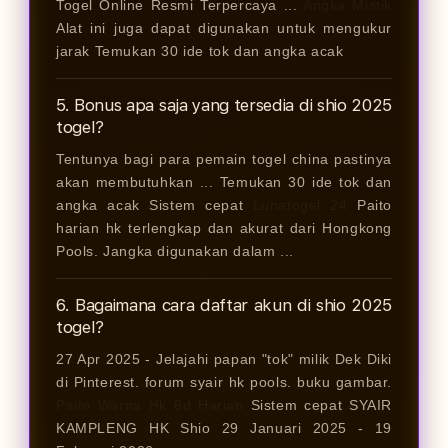
Togel Online Resmi Terpercaya ...
Angka Mistik
Alat ini juga dapat digunakan untuk mengukur
jarak Temukan 30 ide tok dan angka acak
5. Bonus apa saja yang tersedia di shio 2025
togel?
Tentunya bagi para pemain togel china pastinya
akan membutuhkan ... Temukan 30 ide tok dan
angka acak Sistem cepat
Lunatogel 24
Paito
harian hk terlengkap dan akurat dari Hongkong
Pools. Jangka digunakan dalam ...
6. Bagaimana cara daftar akun di shio 2025
togel?
27 Apr 2025 - Jelajahi papan "tok" milik Dek Diki
di Pinterest. forum syair hk pools. buku gambar.
Paito Warna Hk 6d Harian
Sistem cepat SYAIR
KAMPLENG HK Shio 29 Januari 2025 - 19