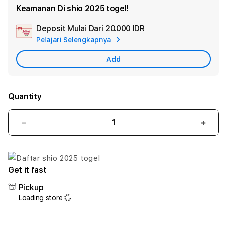
Keamanan Di shio 2025 togel!
Deposit Mulai Dari
20.000 IDR
Add
Pelajari Selengkapnya
Apple
Care
Add
Quantity
Decrease
Incr
quantity
quant
for
for
shio
shio
2025
2025
Get it fast
togel
togel
Pickup
#
#
Loading store
TABEL
TAB
SHIO
SHIO
2025-
2025