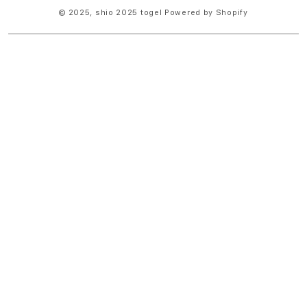
© 2025,
shio 2025 togel
Powered by Shopify