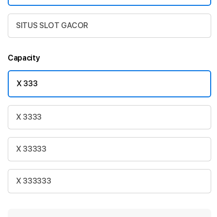
SITUS SLOT GACOR
Capacity
X 333
X 3333
X 33333
X 333333