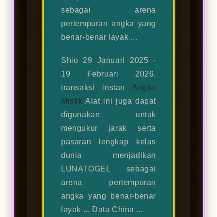
sebagai arena
pertempuran angka yang
benar-benar layak ...
Shio 29 Januari 2025 -
19 Februari 2026.
transaksi instan
Angka
Mistik
Alat ini juga dapat
digunakan untuk
mengukur jarak serta
pasaran lengkap kelas
dunia menjadikan
LUNATOGEL sebagai
arena pertempuran
angka yang benar-benar
layak ... Data China ...