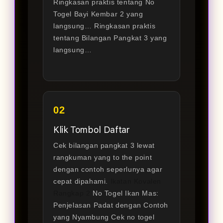
Ringkasan praktis tentang No
Togel Bayi Kembar 2 yang
langsung… Ringkasan praktis
tentang Bilangan Pangkat 3 yang
langsung…
02
Klik Tombol Daftar
Cek bilangan pangkat 3 lewat
rangkuman yang to the point
dengan contoh seperlunya agar
cepat dipahami.
Ikatan Kovalen
Rangkap 2
No Togel Ikan Mas:
Penjelasan Padat dengan Contoh
yang Nyambung Cek no togel