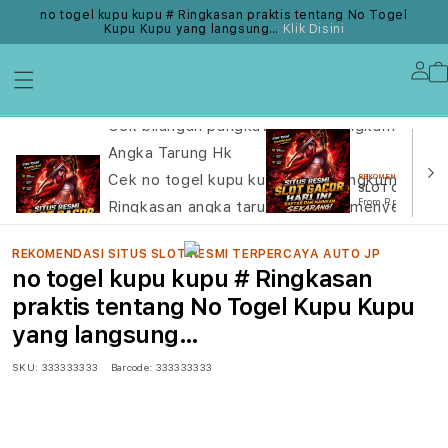
no togel kupu kupu # Ringkasan praktis tentang No Togel
Kupu Kupu yang langsung…
Klik Disini
Lo
in
REKOMENDASI SITUS SLOT RESMI TERPERCAYA AUTO JP
Cek bilangan pangkat 3 lewat rangkuman yan
Angka Tarung Hk
Cek no togel kupu kupu lewat rangkuman yang
REKOMENDASI SITUS 
SLOT ONLINE
From Rp. 20.000
Ringkasan angka tarung hk yang menyeimbang
From Rp. 20.000 Rp
REKOMENDASI SITUS SLOT RESMI TERPERCAYA AUTO JP
no togel kupu kupu # Ringkasan
praktis tentang No Togel Kupu Kupu
yang langsung…
SKU:
333333333
Barcode:
333333333