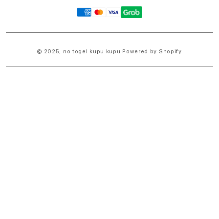
Payment
methods
© 2025,
no togel kupu kupu
Powered by Shopify