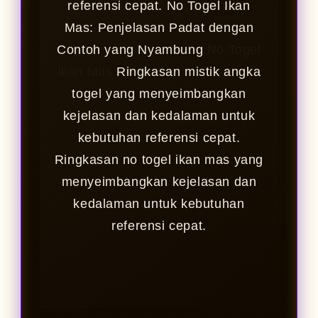
referensi cepat. No Togel Ikan
Mas: Penjelasan Padat dengan
Contoh yang Nyambung
No Togel
Ikan Mas
Ringkasan mistik angka
togel yang menyeimbangkan
kejelasan dan kedalaman untuk
kebutuhan referensi cepat.
Ringkasan no togel ikan mas yang
menyeimbangkan kejelasan dan
kedalaman untuk kebutuhan
referensi cepat.