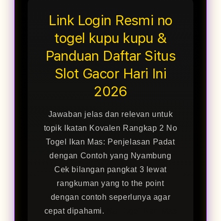
Link Login Resmi no
togel kupu kupu &
Panduan Daftar Situs
Slot Gacor Hari Ini
2026
Jawaban jelas dan relevan untuk
topik Ikatan Kovalen Rangkap 2 No
Togel Ikan Mas: Penjelasan Padat
dengan Contoh yang Nyambung
Cek bilangan pangkat 3 lewat
rangkuman yang to the point
dengan contoh seperlunya agar
cepat dipahami.
No Togel Ikan Mas