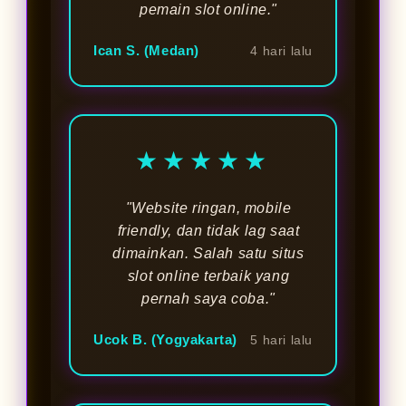
pemain slot online."
Ican S. (Medan)
4 hari lalu
★★★★★
"Website ringan, mobile
friendly, dan tidak lag saat
dimainkan. Salah satu situs
slot online terbaik yang
pernah saya coba."
Ucok B. (Yogyakarta)
5 hari lalu