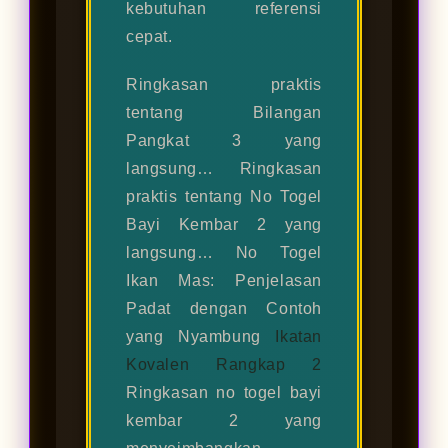
kebutuhan referensi
cepat.
Ringkasan praktis
tentang Bilangan
Pangkat 3 yang
langsung… Ringkasan
praktis tentang No Togel
Bayi Kembar 2 yang
langsung… No Togel
Ikan Mas: Penjelasan
Padat dengan Contoh
yang Nyambung
Ikatan
Kovalen Rangkap 2
Ringkasan no togel bayi
kembar 2 yang