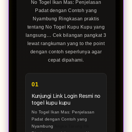
No Togel Ikan Mas: Penjelasan
Padat dengan Contoh yang
Nyambung Ringkasan praktis
tentang No Togel Kupu Kupu yang
langsung… Cek bilangan pangkat 3
lewat rangkuman yang to the point
dengan contoh seperlunya agar
cepat dipahami.
01
Kunjungi Link Login Resmi no
togel kupu kupu
No Togel Ikan Mas: Penjelasan
Padat dengan Contoh yang
Nyambung
Angka Tarung Hk