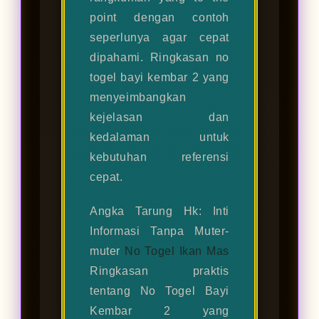
point dengan contoh
seperlunya agar cepat
dipahami. Ringkasan no
togel bayi kembar 2 yang
menyeimbangkan
kejelasan dan
kedalaman untuk
kebutuhan referensi
cepat.
Angka Tarung Hk: Inti
Informasi Tanpa Muter-
muter
No Togel Ikan Mas
Ringkasan praktis
tentang No Togel Bayi
Kembar 2 yang