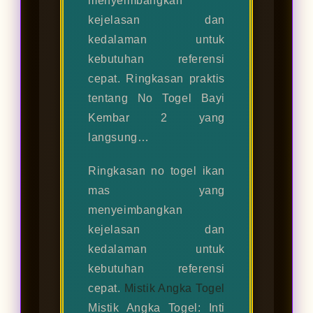
menyeimbangkan
kejelasan dan
kedalaman untuk
kebutuhan referensi
cepat. Ringkasan praktis
tentang No Togel Bayi
Kembar 2 yang
langsung…
Ringkasan no togel ikan
mas yang
menyeimbangkan
kejelasan dan
kedalaman untuk
kebutuhan referensi
cepat.
Mistik Angka Togel
Mistik Angka Togel: Inti