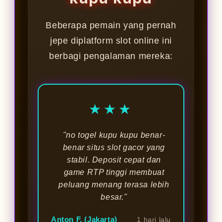
Beberapa pemain yang pernah
jepe diplatform slot online ini
berbagi pengalaman mereka:
★★★
"no togel kupu kupu benar-
benar situs slot gacor yang
stabil. Deposit cepat dan
game RTP tinggi membuat
peluang menang terasa lebih
besar."
Anton F. (Jakarta)
1 hari lalu