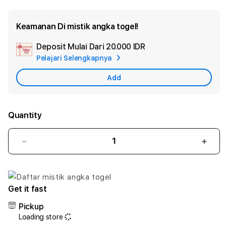
Keamanan Di mistik angka togel!
Deposit Mulai Dari
20.000 IDR
Add
Pelajari Selengkapnya
Apple
Care
Add
Quantity
Decrease
Incr
quantity
quant
for
for
mistik
misti
angka
angk
Get it fast
togel
togel
Pickup
#
#
Loading store
Mistik
Misti