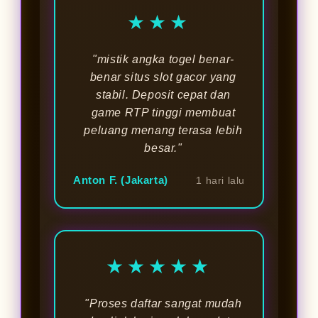
★★★
"mistik angka togel benar-
benar situs slot gacor yang
stabil. Deposit cepat dan
game RTP tinggi membuat
peluang menang terasa lebih
besar."
Anton F. (Jakarta)
1 hari lalu
★★★★★
"Proses daftar sangat mudah