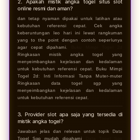
2. Apakah mistik angka togel situs slot
online resmi dan aman?
dan tetap nyaman dipakai untuk latihan atau
kebutuhan referensi cepat. Cek angka
keberuntungan leo hari ini lewat rangkuman
yang to the point dengan contoh seperlunya
agar cepat dipahami.
Buku Mimpi Togel 2d
Ringkasan mistik angka togel yang
menyeimbangkan kejelasan dan kedalaman
untuk kebutuhan referensi cepat. Buku Mimpi
Togel 2d: Inti Informasi Tanpa Muter-muter
Ringkasan data togel sgp yang
menyeimbangkan kejelasan dan kedalaman
untuk kebutuhan referensi cepat.
3. Provider slot apa saja yang tersedia di
mistik angka togel?
Jawaban jelas dan relevan untuk topik Data
Togel Sgp mudah dipahami
Data Togel Sgp