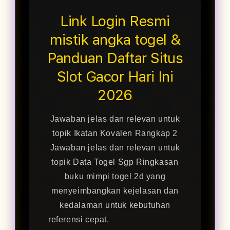
Link Login Resmi
mistik angka togel &
Panduan Daftar Situs
Slot Gacor Hari Ini
2026
Jawaban jelas dan relevan untuk
topik Ikatan Kovalen Rangkap 2
Jawaban jelas dan relevan untuk
topik Data Togel Sgp Ringkasan
buku mimpi togel 2d yang
menyeimbangkan kejelasan dan
kedalaman untuk kebutuhan
referensi cepat.
Buku Mimpi Togel