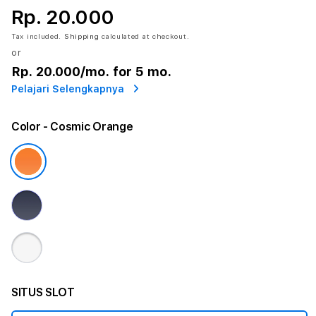
Rp. 20.000
Tax included.
Shipping
calculated at checkout.
or
Rp. 20.000
/mo. for 5 mo.
Pelajari Selengkapnya
Color
- Cosmic Orange
SITUS SLOT