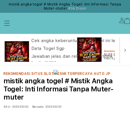
mistik angka togel # Mistik Angka Togel: Inti Informasi Tanpa
Muter-muter
Klik Disini
Lo
in
REKOMENDASI SITUS SLOT RESMI TERPERCAYA AUTO JP
Cek angka keberuntungan leo hari ini lewat r
Data Togel Sgp
REKOMENDASI SITUS 
SLOT ONLINE
Jawaban jelas dan relevan untuk topik Data T
From Rp. 20.000
From Rp. 20.000 Rp
REKOMENDASI SITUS SLOT RESMI TERPERCAYA AUTO JP
mistik angka togel # Mistik Angka
Togel: Inti Informasi Tanpa Muter-
muter
SKU:
333333333
Barcode:
333333333