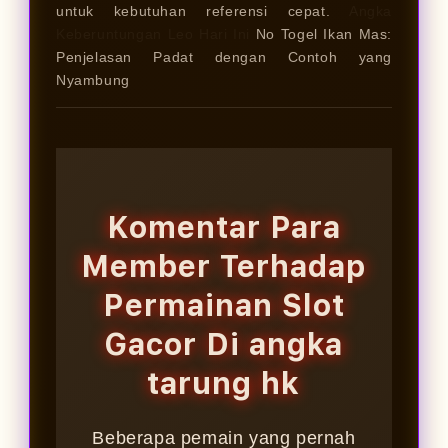
untuk kebutuhan referensi cepat.
Angka
Keberuntungan Leo Hari Ini
No Togel Ikan Mas:
Penjelasan Padat dengan Contoh yang
Nyambung
Komentar Para
Member Terhadap
Permainan Slot
Gacor Di angka
tarung hk
Beberapa pemain yang pernah