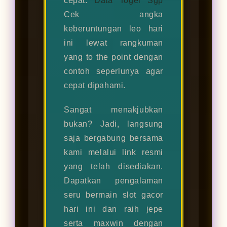
cepat.
Data Togel Sgp
Cek angka
keberuntungan leo hari
ini lewat rangkuman
yang to the point dengan
contoh seperlunya agar
cepat dipahami.
Sangat menakjubkan
bukan? Jadi, langsung
saja bergabung bersama
kami melalui link resmi
yang telah disediakan.
Dapatkan pengalaman
seru bermain slot gacor
hari ini dan raih jepe
serta maxwin dengan