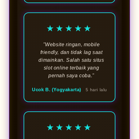
★★★★★
"Website ringan, mobile
friendly, dan tidak lag saat
dimainkan. Salah satu situs
slot online terbaik yang
pernah saya coba."
Ucok B. (Yogyakarta)
5 hari lalu
★★★★★