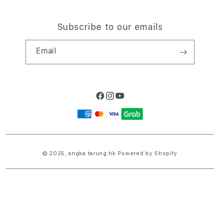
Subscribe to our emails
Email
Facebook
Instagram
YouTube
Payment
methods
© 2025,
angka tarung hk
Powered by Shopify