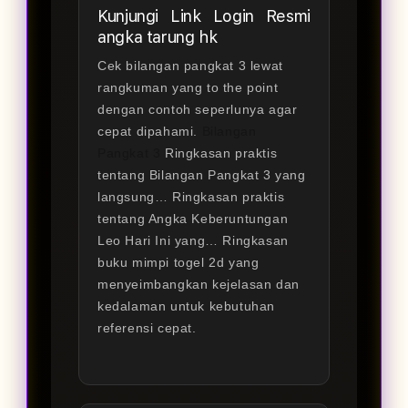
Kunjungi Link Login Resmi
angka tarung hk
Cek bilangan pangkat 3 lewat
rangkuman yang to the point
dengan contoh seperlunya agar
cepat dipahami.
Bilangan
Pangkat 3
Ringkasan praktis
tentang Bilangan Pangkat 3 yang
langsung… Ringkasan praktis
tentang Angka Keberuntungan
Leo Hari Ini yang… Ringkasan
buku mimpi togel 2d yang
menyeimbangkan kejelasan dan
kedalaman untuk kebutuhan
referensi cepat.