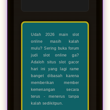
Udah 2026 main slot
online masih kalah
mulu? Sering buka forum
judi slot online ga?
Adaloh situs slot gacor
hari ini yang lagi rame
banget dibasah karena
memberikan member
kemenangan secara
terus - menerus tanpa
kalah sedikitpun.