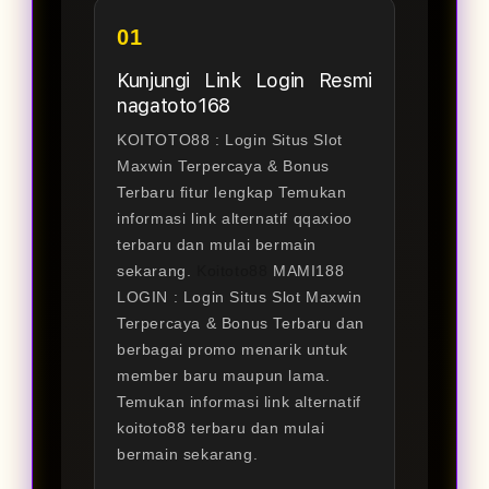
01
Kunjungi Link Login Resmi
nagatoto168
KOITOTO88 : Login Situs Slot
Maxwin Terpercaya & Bonus
Terbaru fitur lengkap Temukan
informasi link alternatif qqaxioo
terbaru dan mulai bermain
sekarang.
Koitoto88
MAMI188
LOGIN : Login Situs Slot Maxwin
Terpercaya & Bonus Terbaru dan
berbagai promo menarik untuk
member baru maupun lama.
Temukan informasi link alternatif
koitoto88 terbaru dan mulai
bermain sekarang.