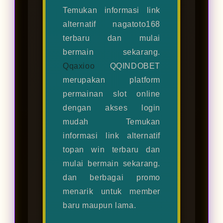
Temukan informasi link
alternatif nagatoto168
terbaru dan mulai
bermain sekarang.
Qqaxioo
QQINDOBET
merupakan platform
permainan slot online
dengan akses login
mudah Temukan
informasi link alternatif
topan win terbaru dan
mulai bermain sekarang.
dan berbagai promo
menarik untuk member
baru maupun lama.