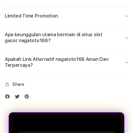
Situs
Situs
Slot
Slot
Maxwin
Maxw
Limited Time Promotion
Terpercaya
Terp
&
&
Bonus
Bonu
Apa keunggulan utama bermain di situs slot
Terbaru
Terb
gacor nagatoto168?
Apakah Link Alternatif nagatoto168 Aman Dan
Terpercaya?
Share