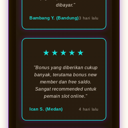
dibayar."
Bambang Y. (Bandung)
3 hari lalu
★★★★★
"Bonus yang diberikan cukup
banyak, terutama bonus new
member dan free saldo.
Sangat recommended untuk
pemain slot online."
Ican S. (Medan)
4 hari lalu