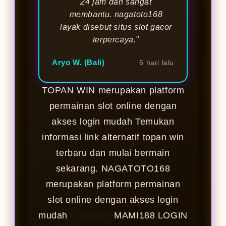
24 jam dan sangat
membantu. nagatoto168
layak disebut situs slot gacor
terpercaya."
Aryo W. (Bali)
6 hari lalu
TOPAN WIN merupakan platform
permainan slot online dengan
akses login mudah Temukan
informasi link alternatif topan win
terbaru dan mulai bermain
sekarang. NAGATOTO168
merupakan platform permainan
slot online dengan akses login
mudah
Kapakbet
MAMI188 LOGIN