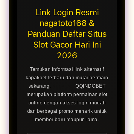
Link Login Resmi
nagatoto168 &
Panduan Daftar Situs
Slot Gacor Hari Ini
2026
Temukan informasi link alternatif
kapakbet terbaru dan mulai bermain
sekarang.
Kapakbet
QQINDOBET
merupakan platform permainan slot
online dengan akses login mudah
dan berbagai promo menarik untuk
member baru maupun lama.