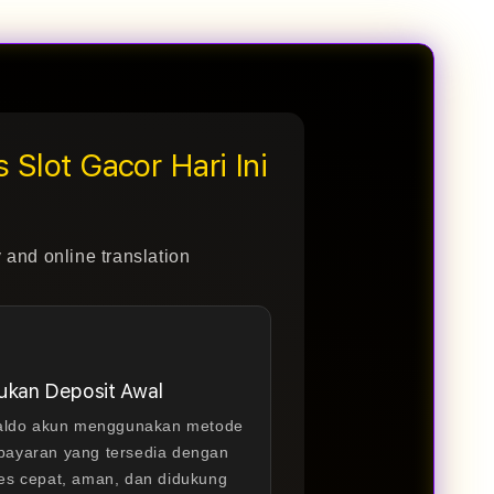
Slot Gacor Hari Ini
 and online translation
ukan Deposit Awal
saldo akun menggunakan metode
ayaran yang tersedia dengan
es cepat, aman, dan didukung