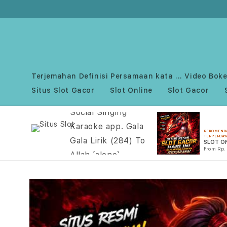
REKOMENDASI SITUS SLOT RESMI
TERPERCAYA AUTO JP
✓ Free for
commercial use ✓
Terjemahan Definisi Persamaan kata ...
Video Bok
High Quality
Situs Slot Gacor
Slot Online
Slot Gacor
Images. | Smule
Social Singing
Karaoke app.
Gala
REKOMENDA
TERPERCAY
Gala Lirik
(284) To
SLOT O
From Rp.
Allah ˹alone˺
belongs whatever
Skip to
is in the heavens
product
and whatever is on
information
the earth.
From Rp. 20.000 Rp