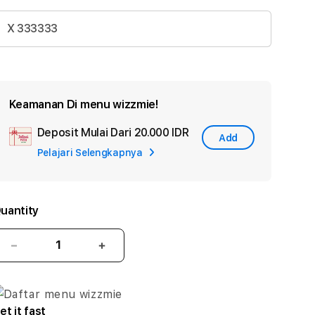
X 333333
Keamanan Di menu wizzmie!
Deposit Mulai Dari
20.000 IDR
Add
Add
Pelajari Selengkapnya
Apple
Care
uantity
Decrease
Increase
quantity
quantity
for
for
menu
menu
wizzmie
wizzmie
et it fast