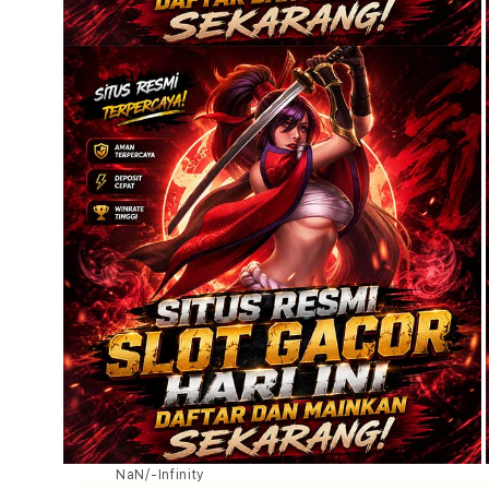
Open
media
6
in
modal
Open
of
NaN
/
-Infinity
media