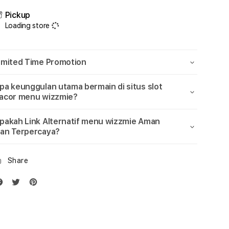
#
#
Pickup
Wizzmie
Wizzmie
Loading store
imited Time Promotion
pa keunggulan utama bermain di situs slot
acor menu wizzmie?
pakah Link Alternatif menu wizzmie Aman
an Terpercaya?
Share