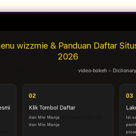
9
in
modal
enu wizzmie & Panduan Daftar Situs 
2026
okeh Indonesian Meaning Yandex
video-bokeh – Dictionary
02
03
esmi
Klik Tombol Daftar
Lak
dan Mie Manja
Al Baqarah 284 286
Isi 
dan Mie Manja
pemb
Gala
pros