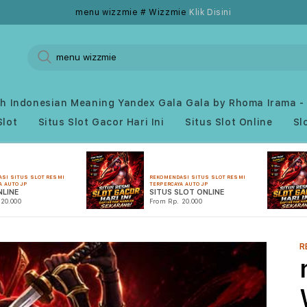
menu wizzmie # Wizzmie
Klik Disini
eh Indonesian Meaning Yandex
Gala Gala by Rhoma Irama - 
Slot
Situs Slot Gacor Hari Ini
Situs Slot Online
Sl
SI SITUS SLOT RESMI
REKOMENDASI SITUS SLOT RESMI
A AUTO JP
TERPERCAYA AUTO JP
NLINE
SITUS SLOT ONLINE
 20.000
From Rp. 20.000
R