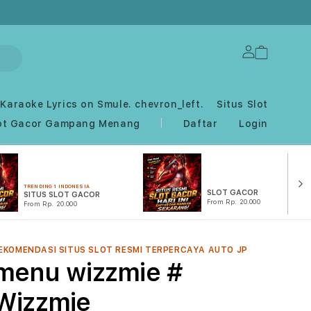
Log
Cart
in
Karaoke Lyrics on Smule. chevron_left.
Situs Slot
ot Gacor Gampang Menang
Daftar
Login
TRENDING 1 INDONESIA
SLOT GACOR
SITUS SLOT GACOR
From Rp. 20.000
From Rp. 20.000
EKOMENDASI SITUS SLOT RESMI TERPERCAYA AUTO JP
menu wizzmie #
Wizzmie