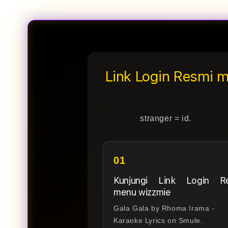
8
in
modal
Link Login Resmi m
stranger = id.
Video B
01
Kunjungi Link Login R
menu wizzmie
Gala Gala by Rhoma Irama -
Karaoke Lyrics on Smule.
Gala 