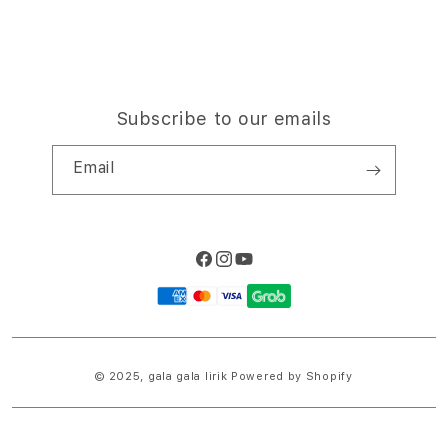
Subscribe to our emails
Email
Facebook
Instagram
YouTube
Payment
methods
© 2025,
gala gala lirik
Powered by Shopify