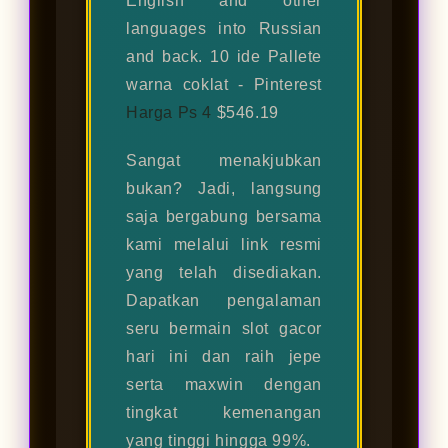
English and other
languages into Russian
and back. 10 ide Pallete
warna coklat - Pinterest
Harga Ps 4
$546.19
Sangat menakjubkan
bukan? Jadi, langsung
saja bergabung bersama
kami melalui link resmi
yang telah disediakan.
Dapatkan pengalaman
seru bermain slot gacor
hari ini dan raih jepe
serta maxwin dengan
tingkat kemenangan
yang tinggi hingga 99%.