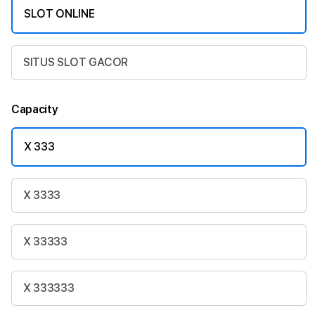
SLOT ONLINE
SITUS SLOT GACOR
Capacity
X 333
X 3333
X 33333
X 333333