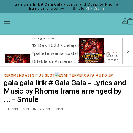
gala gala lirik # Gala Gala - Lyrics and Music by Rhoma
Irama arranged by ... - Smule
Klik Disini
Lo
REKOMENDASI SITUS SLOT RESMI TERPERCAYA AUTO JP
| Smule Social Singing Karaoke app.
in
Harga Azul
12 Des 2023 - Jelajahi papan
"pallete warna coklat" milik Beyond
REKOMENDASI SITUS 
SLOT ONLINE
From Rp. 20.000
Difable di Pinterest. CLASE AZUL
TEQUILA ULTRA AÑEJO.
REKOMENDASI SITUS SLOT RESMI TERPERCAYA AUTO JP
From Rp. 20.000 Rp
gala gala lirik # Gala Gala - Lyrics and
Music by Rhoma Irama arranged by
... - Smule
SKU:
333333333
Barcode:
333333333