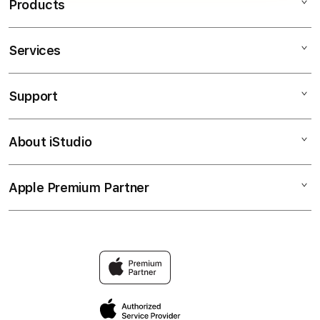
Products
Services
gala gala lirik
SLOT ONLINE
Support
AppleCare+
SITUS SLOT GACOR
Corporate
SLOT GACOR
About iStudio
My Account
Slot Online
SITUS SLOT ONLINE
Collection & Delivery
Elush Service Provider
SITUS SLOT GACOR
Apple Premium Partner
About Us
Returns & Exchanges
Financing Options
SLOT GACOR TERPOPULER
Find an iStudio near you
Contact Us
Trade-in
SLOT
Why Shop at iStudio
FAQ
Traveller’s Reservation
Elush Corporate Website
Privacy Policy
Site Terms of Use