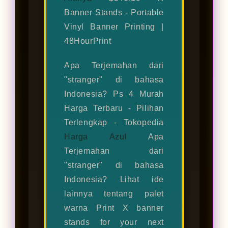
Banner Stands - Portable
Vinyl Banner Printing |
48HourPrint
Apa Terjemahan dari
"stranger" di bahasa
Indonesia? Ps 4 Murah
Harga Terbaru - Pilihan
Terlengkap - Tokopedia
Harga Azul
Apa
Terjemahan dari
"stranger" di bahasa
Indonesia? Lihat ide
lainnya tentang palet
warna Print X banner
stands for your next