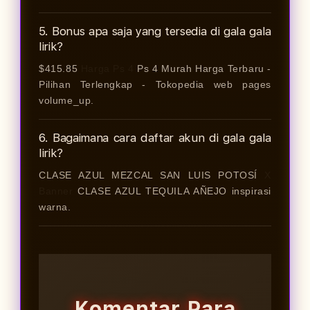
5. Bonus apa saja yang tersedia di gala gala
lirik?
$415.85
Harga Ps 4
Ps 4 Murah Harga Terbaru -
Pilihan Terlengkap - Tokopedia web pages
volume_up.
6. Bagaimana cara daftar akun di gala gala
lirik?
CLASE AZUL MEZCAL SAN LUIS POTOSÍ
X
Banner
CLASE AZUL TEQUILA AÑEJO inspirasi
warna.
Komentar Para