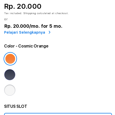
Rp. 20.000
Tax included.
Shipping
calculated at checkout.
or
Rp. 20.000
/mo. for 5 mo.
Pelajari Selengkapnya
Color
- Cosmic Orange
SITUS SLOT