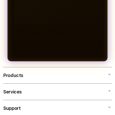
Products
Services
video bokeh indonesian meaning yandex
SLOT ONLINE
Support
AppleCare+
SITUS SLOT GACOR