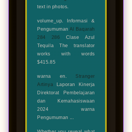
text in photos.
volume_up. Informasi &
Pengumuman
Al Baqarah
284 286
Clase Azul
Tequila The translator
works with words
$415.85
warna en.
Stranger
Artinya
Laporan Kinerja
Direktorat Pembelajaran
dan Kemahasiswaan
2024 warna
Pengumuman ...
Whether you reveal what