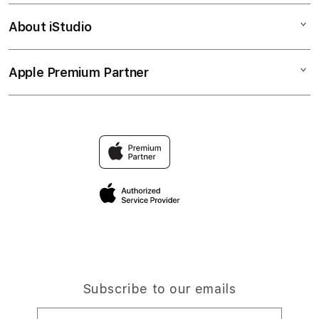
Corporate
SLOT GACOR
About iStudio
My Account
Slot Online
SITUS SLOT ONLINE
Collection & Delivery
Elush Service Provider
SITUS SLOT GACOR
Apple Premium Partner
About Us
Returns & Exchanges
Financing Options
SLOT GACOR TERPOPULER
Find an iStudio near you
Contact Us
Trade-in
SLOT
Why Shop at iStudio
FAQ
Traveller’s Reservation
Elush Corporate Website
Privacy Policy
Site Terms of Use
Subscribe to our emails