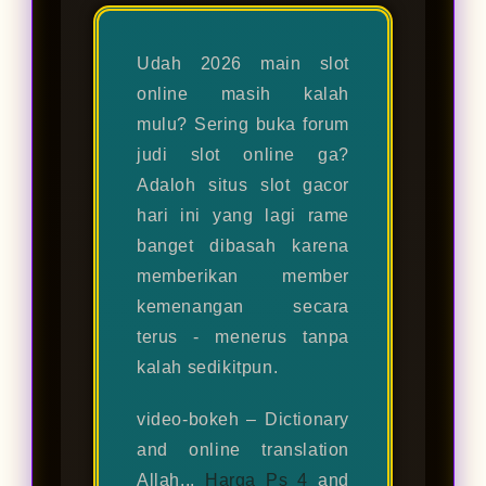
Udah 2026 main slot
online masih kalah
mulu? Sering buka forum
judi slot online ga?
Adaloh situs slot gacor
hari ini yang lagi rame
banget dibasah karena
memberikan member
kemenangan secara
terus - menerus tanpa
kalah sedikitpun.
video-bokeh – Dictionary
and online translation
Allah...
Harga Ps 4
and