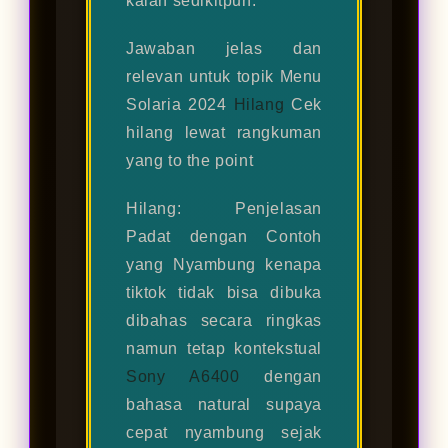
kalah sedikitpun.
Jawaban jelas dan
relevan untuk topik Menu
Solaria 2024
Hilang
Cek
hilang lewat rangkuman
yang to the point
Hilang: Penjelasan
Padat dengan Contoh
yang Nyambung kenapa
tiktok tidak bisa dibuka
dibahas secara ringkas
namun tetap kontekstual
Sony A6400
dengan
bahasa natural supaya
cepat nyambung sejak