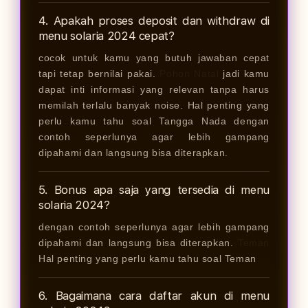
4. Apakah proses deposit dan withdraw di
menu solaria 2024 cepat?
cocok untuk kamu yang butuh jawaban cepat
tapi tetap bernilai pakai.
Pohon Natal
jadi kamu
dapat inti informasi yang relevan tanpa harus
memilah terlalu banyak noise. Hal penting yang
perlu kamu tahu soal Tangga Nada dengan
contoh seperlunya agar lebih gampang
dipahami dan langsung bisa diterapkan.
5. Bonus apa saja yang tersedia di menu
solaria 2024?
dengan contoh seperlunya agar lebih gampang
dipahami dan langsung bisa diterapkan.
Teman
Hal penting yang perlu kamu tahu soal Teman
6. Bagaimana cara daftar akun di menu