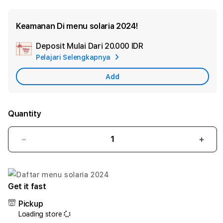
Keamanan Di menu solaria 2024!
Deposit Mulai Dari
20.000 IDR
Add
Pelajari Selengkapnya
Apple
Care
Add
Quantity
Decrease
Incr
quantity
quant
for
for
menu
men
solaria
solar
Get it fast
2024
2024
Pickup
#
#
Loading store
Jawaban
Jawa