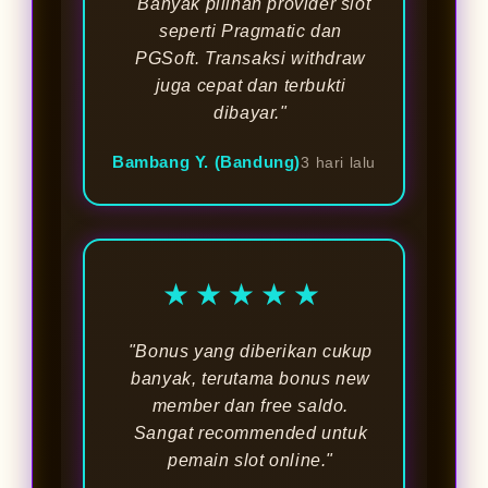
"Banyak pilihan provider slot
seperti Pragmatic dan
PGSoft. Transaksi withdraw
juga cepat dan terbukti
dibayar."
Bambang Y. (Bandung)
3 hari lalu
★★★★★
"Bonus yang diberikan cukup
banyak, terutama bonus new
member dan free saldo.
Sangat recommended untuk
pemain slot online."