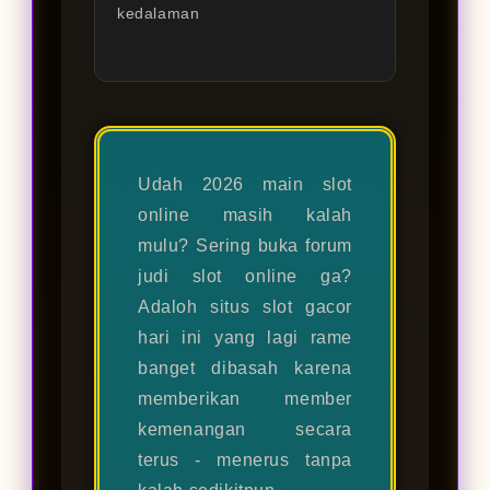
kedalaman
Udah 2026 main slot
online masih kalah
mulu? Sering buka forum
judi slot online ga?
Adaloh situs slot gacor
hari ini yang lagi rame
banget dibasah karena
memberikan member
kemenangan secara
terus - menerus tanpa