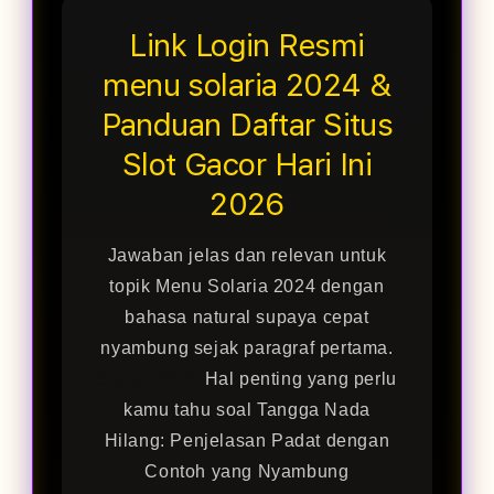
Link Login Resmi
menu solaria 2024 &
Panduan Daftar Situs
Slot Gacor Hari Ini
2026
Jawaban jelas dan relevan untuk
topik Menu Solaria 2024 dengan
bahasa natural supaya cepat
nyambung sejak paragraf pertama.
Sony A6400
Hal penting yang perlu
kamu tahu soal Tangga Nada
Hilang: Penjelasan Padat dengan
Contoh yang Nyambung