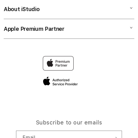
Corporate
SLOT GACOR
About iStudio
My Account
Slot Online
SITUS SLOT ONLINE
Collection & Delivery
Elush Service Provider
SITUS SLOT GACOR
Apple Premium Partner
About Us
Returns & Exchanges
Financing Options
SLOT GACOR TERPOPULER
Find an iStudio near you
Contact Us
Trade-in
SLOT
Why Shop at iStudio
FAQ
Traveller’s Reservation
Elush Corporate Website
Privacy Policy
Site Terms of Use
Subscribe to our emails
Email