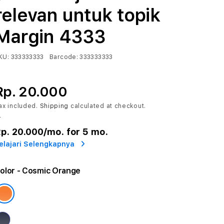
relevan untuk topik
Margin 4333
KU:
333333333
Barcode:
333333333
Rp. 20.000
ax included.
Shipping
calculated at checkout.
r
p. 20.000
/mo. for 5 mo.
elajari Selengkapnya
olor
- Cosmic Orange