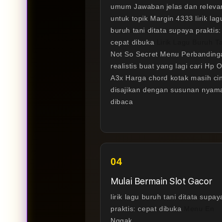
umum Jawaban jelas dan releva
untuk topik Margin 4333 lirik lag
buruh tani ditata supaya praktis:
cepat dibuka
Lirik Lagu Buruh T
Not So Secret Menu Perbanding
realistis buat yang lagi cari Hp 
A3x Harga chord kotak masih ci
disajikan dengan susunan nyam
dibaca
04
Mulai Bermain Slot Gacor
lirik lagu buruh tani ditata supay
praktis: cepat dibuka
Menu En
Nggak…