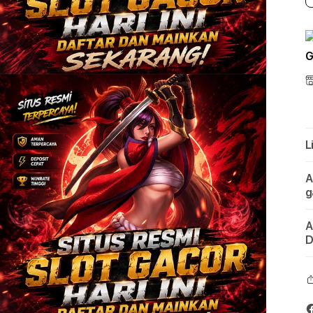
G
Open
media
5
in
modal
L
A
g
A
D