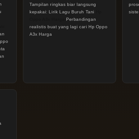
n
Tampilan ringkas biar langsung
pros
u
kepakai: Lirik Lagu Buruh Tani
Hp
sist
Oppo A3x Harga
Perbandingan
ani
realistis buat yang lagi cari Hp Oppo
an
A3x Harga
Oppo
nta
an
a