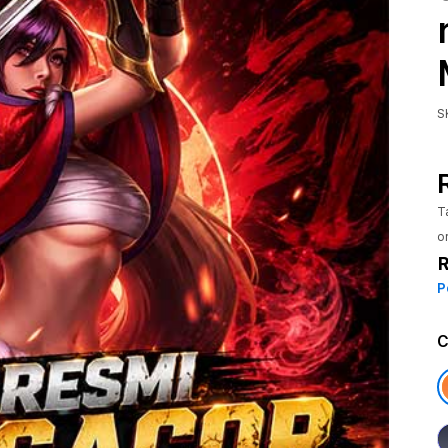
S
T
o
R
P
C