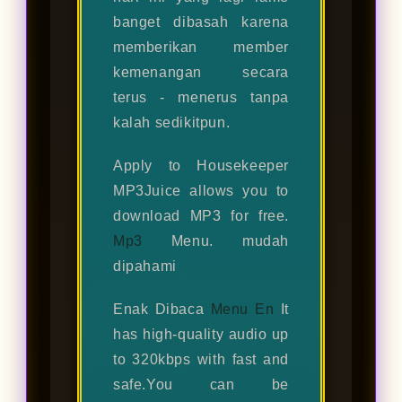
banget dibasah karena
memberikan member
kemenangan secara
terus - menerus tanpa
kalah sedikitpun.
Apply to Housekeeper
MP3Juice allows you to
download MP3 for free.
Mp3
Menu. mudah
dipahami
Enak Dibaca
Menu En
It
has high-quality audio up
to 320kbps with fast and
safe.You can be