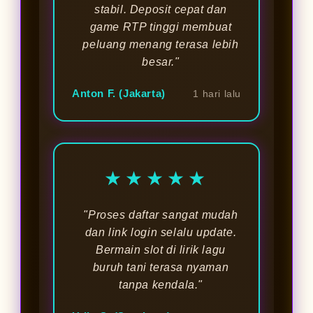
stabil. Deposit cepat dan
game RTP tinggi membuat
peluang menang terasa lebih
besar."
Anton F. (Jakarta)
1 hari lalu
★★★★★
"Proses daftar sangat mudah
dan link login selalu update.
Bermain slot di lirik lagu
buruh tani terasa nyaman
tanpa kendala."