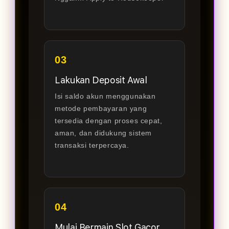
03
Lakukan Deposit Awal
Isi saldo akun menggunakan
metode pembayaran yang
tersedia dengan proses cepat,
aman, dan didukung sistem
transaksi terpercaya.
04
Mulai Bermain Slot Gacor