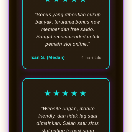
"Bonus yang diberikan cukup
banyak, terutama bonus new
member dan free saldo.
Sangat recommended untuk
pemain slot online."
Ican S. (Medan)
4 hari lalu
★★★★★
"Website ringan, mobile
friendly, dan tidak lag saat
dimainkan. Salah satu situs
slot online terbaik yang