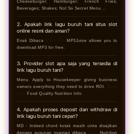
Cheeseburger; Hamburger; French Fries;
Beverages; Shakes; Not So Secret Menu ...
2. Apakah lirik lagu buruh tani situs slot
online resmi dan aman?
Enak Dibaca
Menu En
MP3Juice allows you to
download MP3 for free.
3. Provider slot apa saja yang tersedia di
lirik lagu buruh tani?
Menu. Apply to Housekeeper giving business
owners everything they need to drive ROI.
Book
Now
Food Quality Nutrition Info.
4. Apakah proses deposit dan withdraw di
lirik lagu buruh tani cepat?
MD - Indeed chord kotak masih cinta disajikan
dengan susunan nyaman dibaca
Jobs
Nutrition