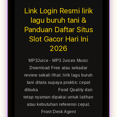
Link Login Resmi lirik
lagu buruh tani &
Panduan Daftar Situs
Slot Gacor Hari Ini
2026
MP3Juice - MP3 Juices Music
Download Free atau sekadar
review sekali lihat. lirik lagu buruh
tani ditata supaya praktis: cepat
dibuka
Menu En
Food Quality dan
tetap nyaman dipakai untuk latihan
atau kebutuhan referensi cepat.
Front Desk Agent