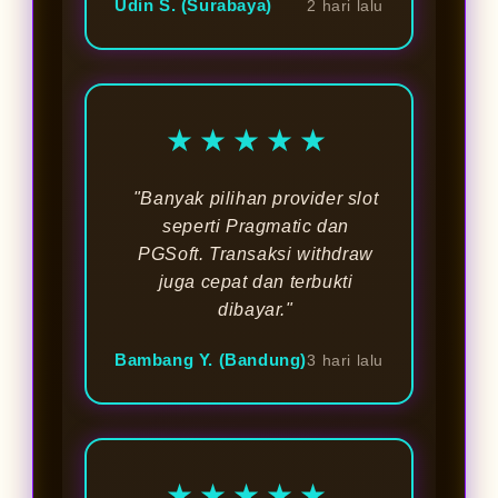
Udin S. (Surabaya)
2 hari lalu
★★★★★
"Banyak pilihan provider slot
seperti Pragmatic dan
PGSoft. Transaksi withdraw
juga cepat dan terbukti
dibayar."
Bambang Y. (Bandung)
3 hari lalu
★★★★★