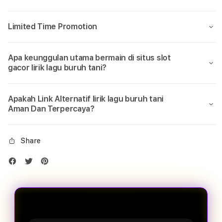
Tampilan
Tamp
ringkas
ringk
biar
biar
Limited Time Promotion
langsung
lang
kepakai:
kepak
Lirik
Lirik
Apa keunggulan utama bermain di situs slot
Lagu
Lagu
gacor lirik lagu buruh tani?
Buruh
Buru
Tani
Tani
Apakah Link Alternatif lirik lagu buruh tani
Aman Dan Terpercaya?
Share