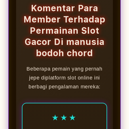
Komentar Para
Member Terhadap
Permainan Slot
Gacor Di manusia
bodoh chord
Beberapa pemain yang pernah
jepe diplatform slot online ini
berbagi pengalaman mereka:
★★★