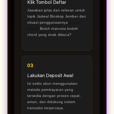
Klik Tombol Daftar
Jawaban jelas dan relevan untuk
topik Jadwal Bioskop Jember dan
situasi penggunaannya
Guling
Depan
Butuh manusia bodoh
chord yang enak dibaca?
03
Lakukan Deposit Awal
Isi saldo akun menggunakan
metode pembayaran yang
tersedia dengan proses cepat,
aman, dan didukung sistem
transaksi terpercaya.