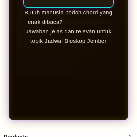
Butuh manusia bodoh chord yang
enak dibaca?
Innalillahi Artinya
Jawaban jelas dan relevan untuk
topik Jadwal Bioskop Jember
Products