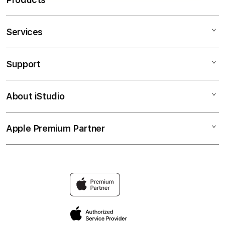
Services
manusia bodoh chord
SLOT ONLINE
Support
AppleCare+
SITUS SLOT GACOR
Corporate
SLOT GACOR
About iStudio
My Account
Slot Online
SITUS SLOT ONLINE
Collection & Delivery
Elush Service Provider
SITUS SLOT GACOR
Apple Premium Partner
About Us
Returns & Exchanges
Financing Options
SLOT GACOR TERPOPULER
Find an iStudio near you
Contact Us
Trade-in
SLOT
Why Shop at iStudio
FAQ
Traveller’s Reservation
Elush Corporate Website
Privacy Policy
Site Terms of Use