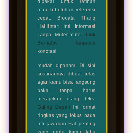
dipakai untuk latihan
atau kebutuhan referensi
cepat. Biodata Thariq
Halilintar: Inti Informasi
Tanpa Muter-muter
Lirik
Bernafas Tanpamu
konotasi
mudah dipahami Di sini
susunannya dibuat jelas
agar kamu bisa langsung
pakai tanpa harus
merapikan ulang teks.
Guling Depan
Ini format
ringkas yang fokus pada
inti jawaban Hal penting
yang perlu kamu tahu