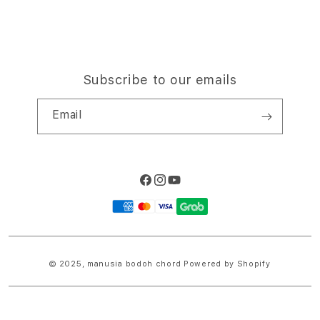
Subscribe to our emails
Email
Facebook
Instagram
YouTube
Payment
methods
© 2025,
manusia bodoh chord
Powered by Shopify