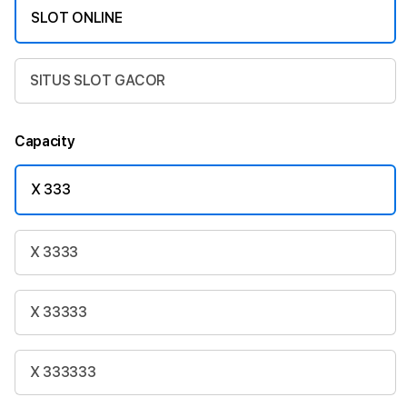
SLOT ONLINE
SITUS SLOT GACOR
Capacity
X 333
X 3333
X 33333
X 333333