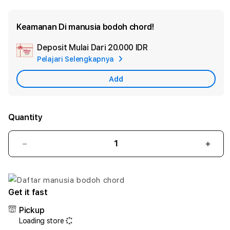
Keamanan Di manusia bodoh chord!
Deposit Mulai Dari
20.000 IDR
Add
Pelajari Selengkapnya
Apple
Care
Add
Quantity
Decrease
Incr
quantity
quant
for
for
manusia
manu
bodoh
bodo
Get it fast
chord
chor
Pickup
#
#
Loading store
Urutan
Urut