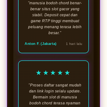
"manusia bodoh chord benar-
benar situs slot gacor yang
stabil. Deposit cepat dan
game RTP tinggi membuat
peluang menang terasa lebih
besar."
Anton F. (Jakarta)
1 hari lalu
★★★★★
"Proses daftar sangat mudah
dan link login selalu update.
Bermain slot di manusia
bodoh chord terasa nyaman