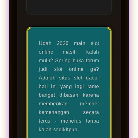
Udah 2026 main slot
online masih kalah
mulu? Sering buka forum
judi slot online ga?
Adaloh situs slot gacor
hari ini yang lagi rame
banget dibasah karena
memberikan member
kemenangan secara
terus - menerus tanpa
kalah sedikitpun.