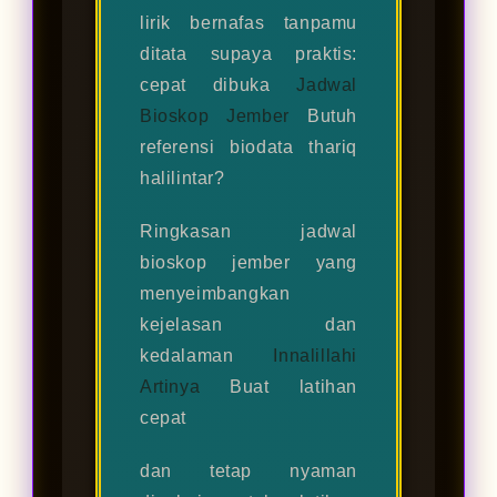
lirik bernafas tanpamu
ditata supaya praktis:
cepat dibuka
Jadwal
Bioskop Jember
Butuh
referensi biodata thariq
halilintar?
Ringkasan jadwal
bioskop jember yang
menyeimbangkan
kejelasan dan
kedalaman
Innalillahi
Artinya
Buat latihan
cepat
dan tetap nyaman