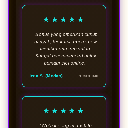
★★★★★
"Bonus yang diberikan cukup
banyak, terutama bonus new
member dan free saldo.
Sangat recommended untuk
pemain slot online."
Ican S. (Medan)
4 hari lalu
★★★★★
"Website ringan, mobile