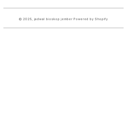
© 2025,
jadwal bioskop jember
Powered by Shopify