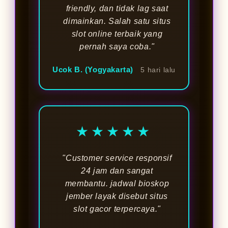
friendly, dan tidak lag saat
dimainkan. Salah satu situs
slot online terbaik yang
pernah saya coba."
Ucok B. (Yogyakarta)
5 hari lalu
★★★★★
"Customer service responsif
24 jam dan sangat
membantu. jadwal bioskop
jember layak disebut situs
slot gacor terpercaya."