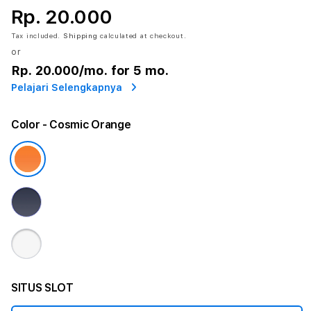
Rp. 20.000
Tax included.
Shipping
calculated at checkout.
or
Rp. 20.000
/mo. for 5 mo.
Pelajari Selengkapnya
Color
- Cosmic Orange
SITUS SLOT