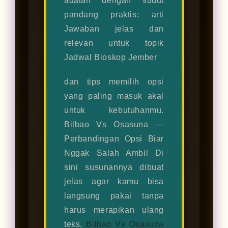
adalah dengan sudut
pandang praktis: arti
Jawaban jelas dan
relevan untuk topik
Jadwal Bioskop Jember
dan tips memilih opsi
yang paling masuk akal
untuk kebutuhanmu.
Bilbao Vs Osasuna —
Perbandingan Opsi Biar
Nggak Salah Ambil Di
sini susunannya dibuat
jelas agar kamu bisa
langsung pakai tanpa
harus merapikan ulang
teks.
Bilbao Vs Osasuna