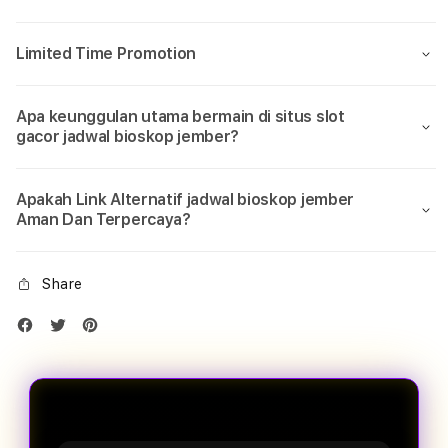
jelas
jelas
dan
dan
relevan
rele
Limited Time Promotion
untuk
untu
topik
topik
Jadwal
Jadw
Apa keunggulan utama bermain di situs slot
Bioskop
Bios
gacor jadwal bioskop jember?
Jember
Jemb
Apakah Link Alternatif jadwal bioskop jember
Aman Dan Terpercaya?
Share