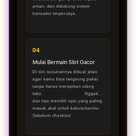
aman, dan didukung sistem
transaksi terpercaya.
04
Mulai Bermain Slot Gacor
Di sini susunannya dibuat jelas
agar kamu bisa langsung pakai
tanpa harus merapikan ulang
teks.
Bilbao Vs Osasuna
Nggak…
dan tips memilih opsi yang paling
masuk akal untuk kebutuhanmu.
Sebelum checkout