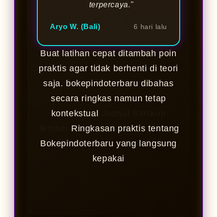
terpercaya."
Aryo W. (Bali)
6 hari lalu
Buat latihan cepat ditambah poin
praktis agar tidak berhenti di teori
saja. bokepindoterbaru dibahas
secara ringkas namun tetap
kontekstual
Jadwal Bioskop
Jember
Ringkasan praktis tentang
Bokepindoterbaru yang langsung
kepakai