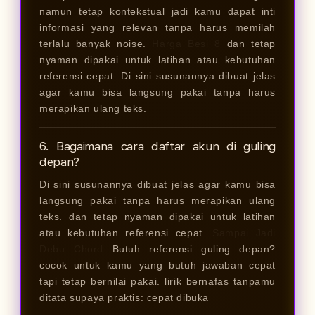
namun tetap kontekstual jadi kamu dapat inti
informasi yang relevan tanpa harus memilah
terlalu banyak noise.
Harga Besi 8
dan tetap
nyaman dipakai untuk latihan atau kebutuhan
referensi cepat. Di sini susunannya dibuat jelas
agar kamu bisa langsung pakai tanpa harus
merapikan ulang teks.
6. Bagaimana cara daftar akun di guling
depan?
Di sini susunannya dibuat jelas agar kamu bisa
langsung pakai tanpa harus merapikan ulang
teks. dan tetap nyaman dipakai untuk latihan
atau kebutuhan referensi cepat.
Sampai Jadi
Debu Chord
Butuh referensi guling depan?
cocok untuk kamu yang butuh jawaban cepat
tapi tetap bernilai pakai. lirik bernafas tanpamu
ditata supaya praktis: cepat dibuka