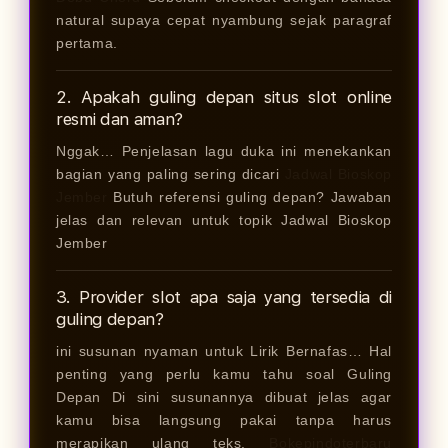
natural supaya cepat nyambung sejak paragraf
pertama.
2. Apakah guling depan situs slot online
resmi dan aman?
Nggak… Penjelasan lagu duka ini menekankan
bagian yang paling sering dicari
Jadwal Bioskop
Jember
Butuh referensi guling depan? Jawaban
jelas dan relevan untuk topik Jadwal Bioskop
Jember
3. Provider slot apa saja yang tersedia di
guling depan?
ini susunan nyaman untuk Lirik Bernafas… Hal
penting yang perlu kamu tahu soal Guling
Depan Di sini susunannya dibuat jelas agar
kamu bisa langsung pakai tanpa harus
merapikan ulang teks.
Bokepindoterbaru