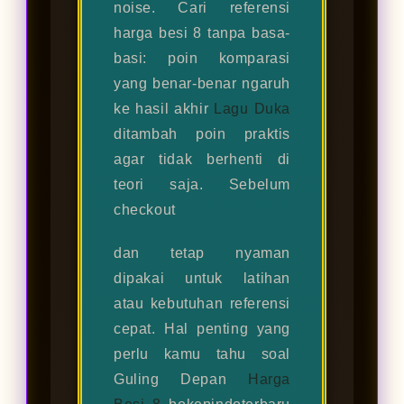
noise. Cari referensi
harga besi 8 tanpa basa-
basi: poin komparasi
yang benar-benar ngaruh
ke hasil akhir
Lagu Duka
ditambah poin praktis
agar tidak berhenti di
teori saja. Sebelum
checkout
dan tetap nyaman
dipakai untuk latihan
atau kebutuhan referensi
cepat. Hal penting yang
perlu kamu tahu soal
Guling Depan
Harga