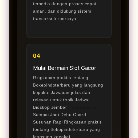
tersedia dengan proses cepat,
aman, dan didukung sistem
transaksi terpercaya.
04
Mulai Bermain Slot Gacor
Ringkasan praktis tentang
Bokepindoterbaru yang langsung
kepakai Jawaban jelas dan
relevan untuk topik Jadwal
Bioskop Jember
Harga Besi 8
Sampai Jadi Debu Chord —
Susunan Rapi Ringkasan praktis
tentang Bokepindoterbaru yang
langsung kepakai