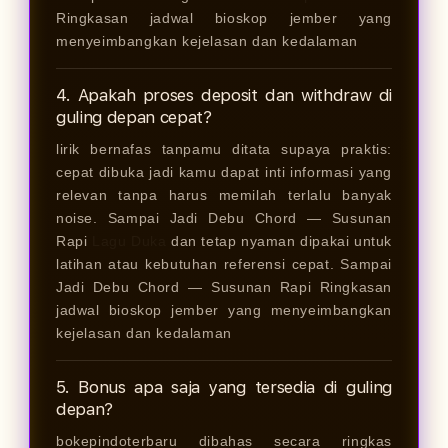
Ringkasan jadwal bioskop jember yang
menyeimbangkan kejelasan dan kedalaman
4. Apakah proses deposit dan withdraw di
guling depan cepat?
lirik bernafas tanpamu ditata supaya praktis:
cepat dibuka jadi kamu dapat inti informasi yang
relevan tanpa harus memilah terlalu banyak
noise. Sampai Jadi Debu Chord — Susunan
Rapi
Lagu Duka
dan tetap nyaman dipakai untuk
latihan atau kebutuhan referensi cepat. Sampai
Jadi Debu Chord — Susunan Rapi Ringkasan
jadwal bioskop jember yang menyeimbangkan
kejelasan dan kedalaman
5. Bonus apa saja yang tersedia di guling
depan?
bokepindoterbaru dibahas secara ringkas