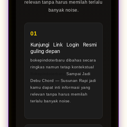
relevan tanpa harus memilah terlalu
banyak noise.
01
Kunjungi Link Login Resmi
guling depan
bokepindoterbaru dibahas secara
ringkas namun tetap kontekstual
Bokepindoterbaru
Sampai Jadi
Debu Chord — Susunan Rapi jadi
kamu dapat inti informasi yang
relevan tanpa harus memilah
terlalu banyak noise.