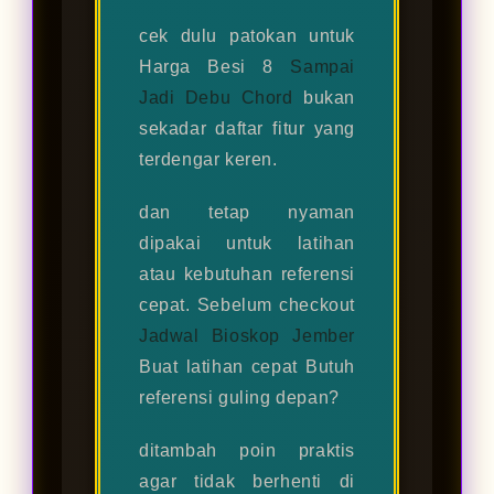
cek dulu patokan untuk
Harga Besi 8
Sampai
Jadi Debu Chord
bukan
sekadar daftar fitur yang
terdengar keren.
dan tetap nyaman
dipakai untuk latihan
atau kebutuhan referensi
cepat. Sebelum checkout
Jadwal Bioskop Jember
Buat latihan cepat Butuh
referensi guling depan?
ditambah poin praktis
agar tidak berhenti di