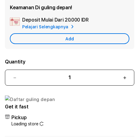
Keamanan Di guling depan!
Deposit Mulai Dari
20.000 IDR
Add
Pelajari Selengkapnya
Apple
Care
Add
Quantity
Decrease
Incr
quantity
quant
for
for
guling
gulin
depan
depa
Get it fast
#
#
Pickup
Hal
Hal
Loading store
penting
pent
yang
yang