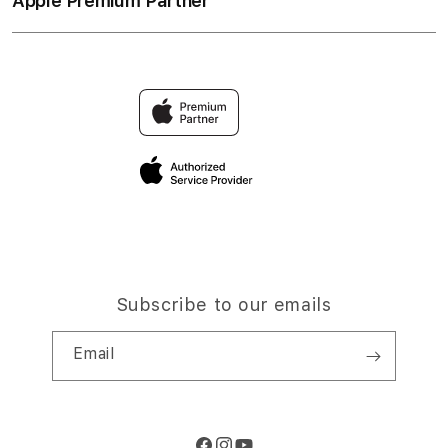
Apple Premium Partner
About Us
Returns & Exchanges
Financing Options
SLOT GACOR TERPOPULER
Find an iStudio near you
Contact Us
Trade-in
SLOT
Why Shop at iStudio
FAQ
Traveller’s Reservation
Elush Corporate Website
Privacy Policy
Site Terms of Use
Subscribe to our emails
Email