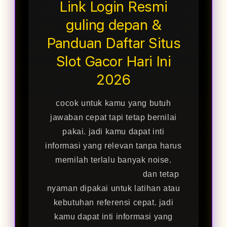
Link Login Resmi
guling depan &
Panduan Daftar Situs
Slot Gacor Hari Ini
2026
cocok untuk kamu yang butuh
jawaban cepat tapi tetap bernilai
pakai. jadi kamu dapat inti
informasi yang relevan tanpa harus
memilah terlalu banyak noise.
Jadwal Bioskop Jember
dan tetap
nyaman dipakai untuk latihan atau
kebutuhan referensi cepat. jadi
kamu dapat inti informasi yang