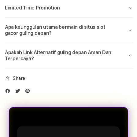
perlu
perlu
kamu
kamu
Limited Time Promotion
tahu
tahu
soal
soal
Guling
Gulin
Apa keunggulan utama bermain di situs slot
Depan
Depa
gacor guling depan?
Apakah Link Alternatif guling depan Aman Dan
Terpercaya?
Share