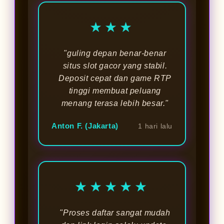
★★★
"guling depan benar-benar
situs slot gacor yang stabil.
Deposit cepat dan game RTP
tinggi membuat peluang
menang terasa lebih besar."
Anton F. (Jakarta)
1 hari lalu
★★★★★
"Proses daftar sangat mudah