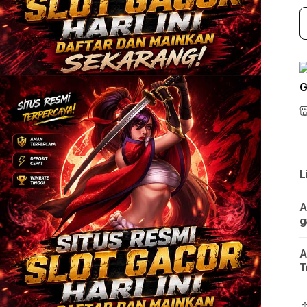
Open
G
media
5
in
modal
L
A
g
A
T