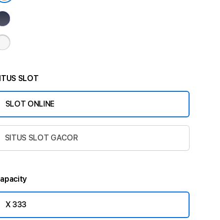
ITUS SLOT
SLOT ONLINE
SITUS SLOT GACOR
apacity
X 333