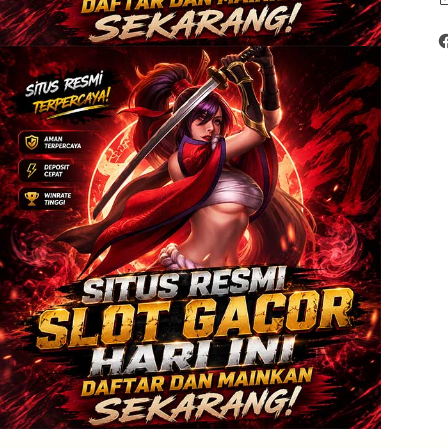
Open
media
7
in
modal
Open