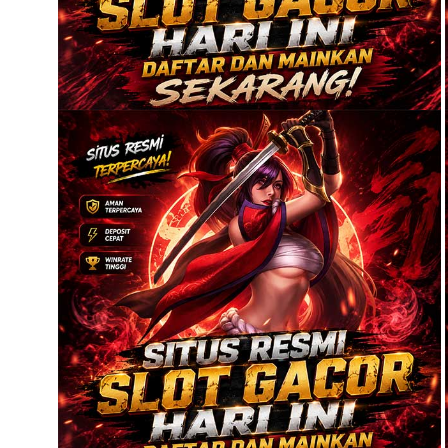
Open
media
4
in
modal