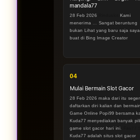
mandala77
28 Feb 2026
Rinduslot
Kami
menerima … Sangat beruntung
bukan Lihat yang baru saja saya
buat di Bing Image Creator
04
Mulai Bermain Slot Gacor
28 Feb 2026 maka dari itu sege
daftarkan diri kalian dan bermai
Game Online Popi99 bersama k
Kuda77 menyediakan banyak pil
game slot gacor hari ini.
Fav77 S
Kuda77 adalah situs slot gacor