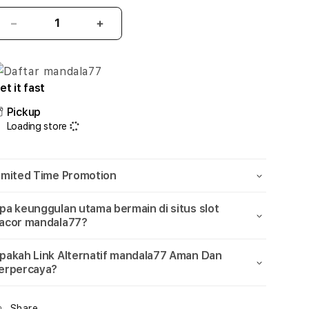
Decrease
Increase
quantity
quantity
for
for
mandala77
mandala77
#
#
et it fast
MANDALA77
MANDALA77
Pickup
:
:
Loading store
Platform
Platform
Andalan
Andalan
Taruhan
Taruhan
Online
Online
imited Time Promotion
Menuju
Menuju
Kemenangan
Kemenangan
pa keunggulan utama bermain di situs slot
...
...
acor mandala77?
pakah Link Alternatif mandala77 Aman Dan
erpercaya?
Share