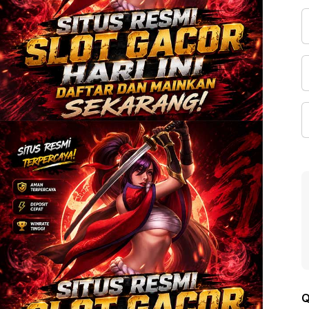
Open
media
3
in
modal
Q