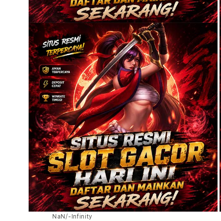
Open
media
6
in
modal
Open
of
NaN
/
-Infinity