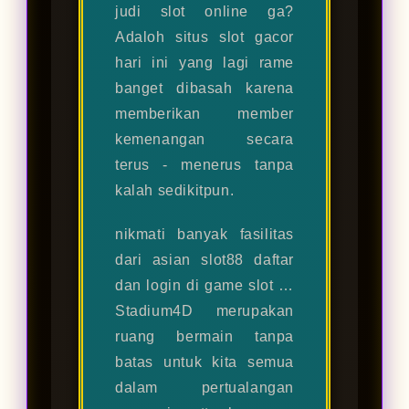
judi slot online ga?
Adaloh situs slot gacor
hari ini yang lagi rame
banget dibasah karena
memberikan member
kemenangan secara
terus - menerus tanpa
kalah sedikitpun.
nikmati banyak fasilitas
dari asian slot88 daftar
dan login di game slot …
Stadium4D merupakan
ruang bermain tanpa
batas untuk kita semua
dalam pertualangan