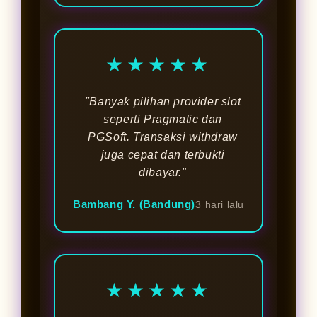
★★★★★
"Banyak pilihan provider slot
seperti Pragmatic dan
PGSoft. Transaksi withdraw
juga cepat dan terbukti
dibayar."
Bambang Y. (Bandung)
3 hari lalu
★★★★★