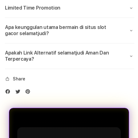
Gacor
Gaco
Hari
Hari
Limited Time Promotion
Ini
Ini
Apa keunggulan utama bermain di situs slot
gacor selamatjudi?
Apakah Link Alternatif selamatjudi Aman Dan
Terpercaya?
Share