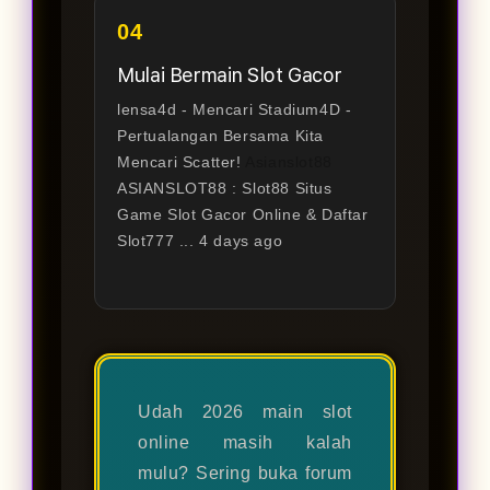
04
Mulai Bermain Slot Gacor
lensa4d - Mencari Stadium4D -
Pertualangan Bersama Kita
Mencari Scatter!
Asianslot88
ASIANSLOT88 : Slot88 Situs
Game Slot Gacor Online & Daftar
Slot777 ... 4 days ago
Udah 2026 main slot
online masih kalah
mulu? Sering buka forum