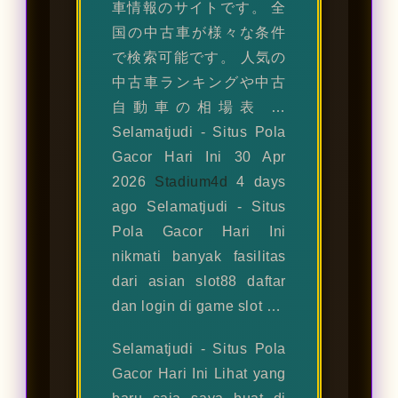
車情報のサイトです。 全
国の中古車が様々な条件
で検索可能です。 人気の
中古車ランキングや中古
自動車の相場表 …
Selamatjudi - Situs Pola
Gacor Hari Ini 30 Apr
2026
Stadium4d
4 days
ago Selamatjudi - Situs
Pola Gacor Hari Ini
nikmati banyak fasilitas
dari asian slot88 daftar
dan login di game slot …
Selamatjudi - Situs Pola
Gacor Hari Ini Lihat yang