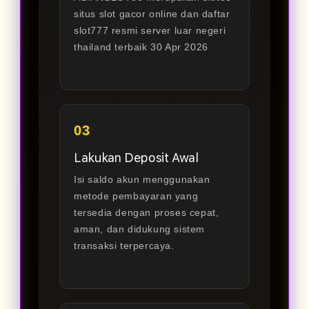
situs slot gacor online dan daftar
slot777 resmi server luar negeri
thailand terbaik 30 Apr 2026
03
Lakukan Deposit Awal
Isi saldo akun menggunakan
metode pembayaran yang
tersedia dengan proses cepat,
aman, dan didukung sistem
transaksi terpercaya.