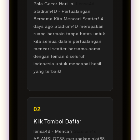
Pola Gacor Hari Ini
Lensa4d
Stadium4D - Pertualangan
Bersama Kita Mencari Scatter! 4
days ago Stadium4D merupakan
ruang bermain tanpa batas untuk
kita semua dalam pertualangan
mencari scatter bersama-sama
dengan teman diseluruh
indonesia untuk mencapai hasil
yang terbaik!
02
Klik Tombol Daftar
lensa4d - Mencari
Stadium4d
ASIANSLOT88 merupakan slot88