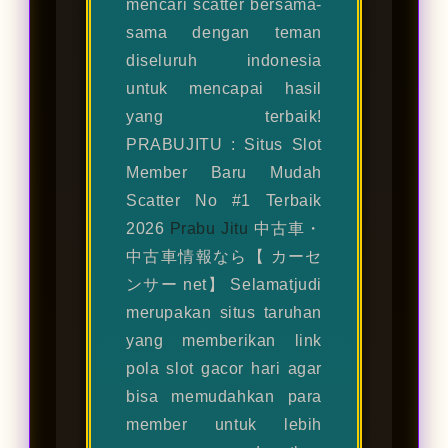
mencari scatter bersama-
sama dengan teman
diseluruh indonesia
untuk mencapai hasil
yang terbaik!
PRABUJITU : Situs Slot
Member Baru Mudah
Scatter No #1 Terbaik
2026
Prabu Jitu
中古車・
中古車情報なら【 カーセ
ンサー net】 Selamatjudi
merupakan situs taruhan
yang memberikan link
pola slot gacor hari agar
bisa memudahkan para
member untuk lebih