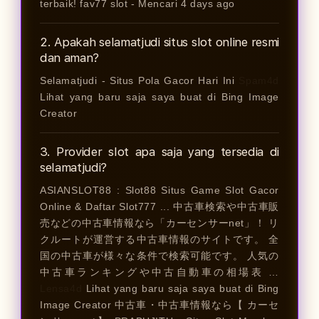
terbaik! fav77 slot - Mencari 4 days ago
2. Apakah selamatjudi situs slot online resmi
dan aman?
Selamatjudi - Situs Pola Gacor Hari Ini
Spam4d
Lihat yang baru saja saya buat di Bing Image
Creator
3. Provider slot apa saja yang tersedia di
selamatjudi?
ASIANSLOT88 : Slot88 Situs Game Slot Gacor
Online & Daftar Slot777 ... 中古車検索や中古車販
売などの中古車情報なら「カーセンサーnet」！ リ
クルートが運営する中古車情報のサイトです。 全
国の中古車が様々な条件で検索可能です。 人気の
中古車ランキングや中古自動車の相場表 …
Lensa4d
Lihat yang baru saja saya buat di Bing
Image Creator 中古車・中古車情報なら【 カーセ