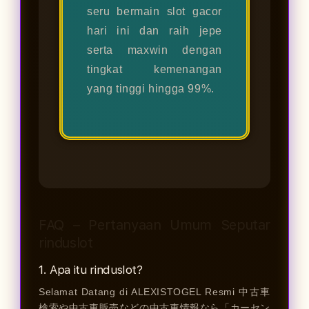
seru bermain slot gacor
hari ini dan raih jepe
serta maxwin dengan
tingkat kemenangan
yang tinggi hingga 99%.
FAQ – Pertanyaan Umum Seputar
rinduslot
1. Apa itu rinduslot?
Selamat Datang di ALEXISTOGEL Resmi 中古車
検索や中古車販売などの中古車情報なら「カーセン