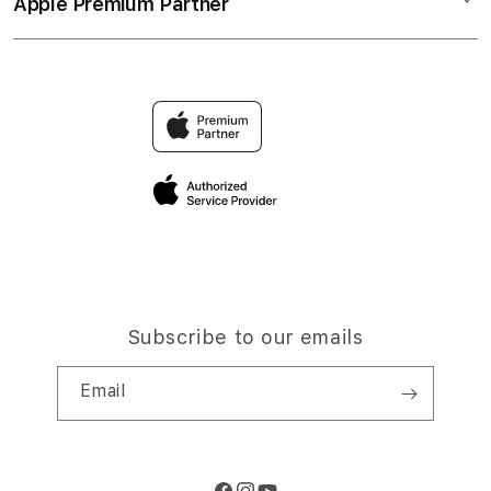
Apple Premium Partner
About Us
Returns & Exchanges
Financing Options
SLOT GACOR TERPOPULER
Find an iStudio near you
Contact Us
Trade-in
SLOT
Why Shop at iStudio
FAQ
Traveller’s Reservation
Elush Corporate Website
Privacy Policy
Site Terms of Use
Subscribe to our emails
Email