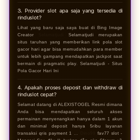
3. Provider slot apa saja yang tersedia di
rinduslot?
Lihat yang baru saja saya buat di Bing Image
Creator
Selamatjudi
Selamatjudi merupakan
situs taruhan yang memberikan link pola slot
gacor hari agar bisa memudahkan para member
untuk lebih gampang mendapatkan jackpot saat
bermain di pragmatic play. Selamatjudi - Situs
Pola Gacor Hari Ini
4. Apakah proses deposit dan withdraw di
rinduslot cepat?
Selamat datang di ALEXISTOGEL Resmi dimana
Anda bisa mendapatkan seluruh akses
permainan menyenangkan hanya dalam 1 akun
dan minimal deposit hanya 5ribu layanan
transaksi qris payment 1 …
Dino99
fav77 slot -