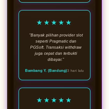
★★★★★
"Banyak pilihan provider slot
seperti Pragmatic dan
PGSoft. Transaksi withdraw
juga cepat dan terbukti
dibayar."
Bambang Y. (Bandung)
3 hari lalu
★★★★★