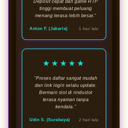
Deposit cepat dan game RTP
tinggi membuat peluang
menang terasa lebih besar."
Anton F. (Jakarta)
1 hari lalu
★★★★★
"Proses daftar sangat mudah
dan link login selalu update.
Bermain slot di rinduslot
terasa nyaman tanpa
kendala."
Udin S. (Surabaya)
2 hari lalu