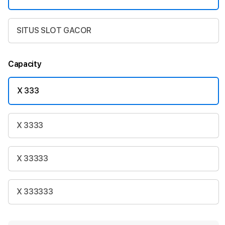
SITUS SLOT GACOR
Capacity
X 333
X 3333
X 33333
X 333333