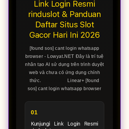
Link Login Resmi
rinduslot & Panduan
Daftar Situs Slot
Gacor Hari Ini 2026
[found sos] cant login whatsapp
browser - Lowyat.NET Đây là trí tuệ
nhân tạo AI sử dụng trên trình duyệt
web và chưa có ứng dụng chính
thức.
Fav77 Slot
Linear+ [found
sos] cant login whatsapp browser
01
Kunjungi Link Login Resmi