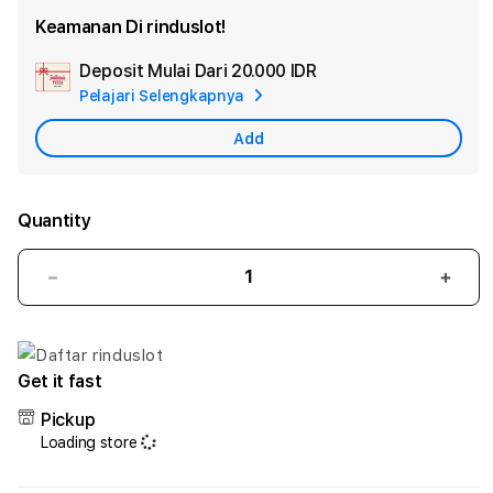
Keamanan Di rinduslot!
Deposit Mulai Dari
20.000 IDR
Add
Pelajari Selengkapnya
Apple
Care
Add
Quantity
Decrease
Incr
quantity
quant
for
for
rinduslot
rindu
#
#
Get it fast
[found
[fou
Pickup
sos]
sos]
Loading store
cant
cant
login
login