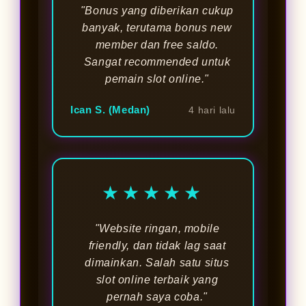
"Bonus yang diberikan cukup
banyak, terutama bonus new
member dan free saldo.
Sangat recommended untuk
pemain slot online."
Ican S. (Medan)
4 hari lalu
★★★★★
"Website ringan, mobile
friendly, dan tidak lag saat
dimainkan. Salah satu situs
slot online terbaik yang
pernah saya coba."