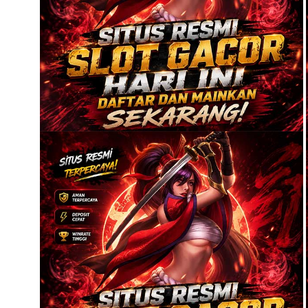
Open
media
2
in
modal