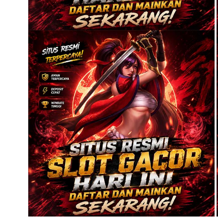
Open
media
6
in
modal