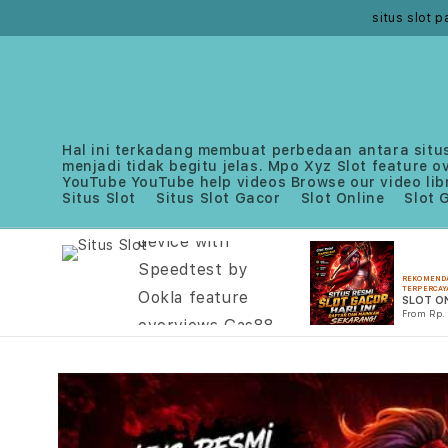
situs slot 
REKOMENDASI SITUS SLOT RESMI
TERPERCAYA AUTO JP
Buy & download
Hal ini terkadang membuat perbedaan antara situs
the game here
menjadi tidak begitu jelas.
Mpo Xyz Slot
feature ov
YouTube YouTube help videos Browse our video libr
Test your internet
Situs Slot
Situs Slot Gacor
Slot Online
Slot 
speed on any
device with
Speedtest by
REKOMENDA
TERPERCAY
Ookla feature
SLOT O
From Rp.
overviews
Gas88
Slot
No download
Skip to
available for free
product
on desktop and
information
mobile apps.