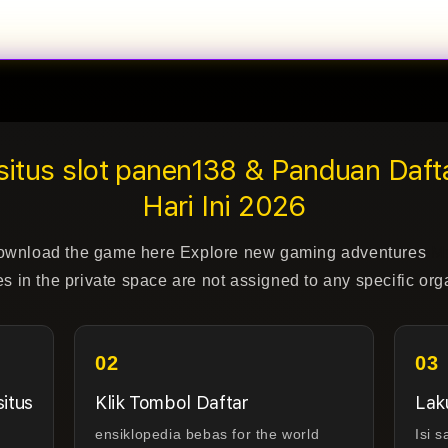
Open
media
9
in
modal
situs slot panen138 & Panduan Dafta
Hari Ini 2026
download the game here Explore new gaming adventures
Mp
s in the private space are not assigned to any specific org
02
03
itus
Klik Tombol Daftar
Lak
ensiklopedia bebas for the world
Isi 