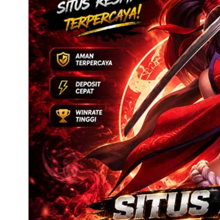
From Rp. 20.000 Rp