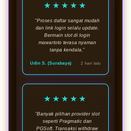
★★★★★
"Proses daftar sangat mudah
dan link login selalu update.
Bermain slot di login
mawartoto terasa nyaman
tanpa kendala."
Udin S. (Surabaya)
2 hari lalu
★★★★★
"Banyak pilihan provider slot
seperti Pragmatic dan
PGSoft. Transaksi withdraw