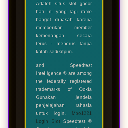
Adaloh situs slot gacor
hari ini yang lagi rame
banget dibasah karena
memberikan member
kemenangan secara
terus - menerus tanpa
kalah sedikitpun.
and Speedtest
Intelligence ® are among
the federally registered
trademarks of Ookla
Gunakan jendela
penjelajahan rahasia
untuk login.
Mpo1221
Login Slot
Speedtest ®