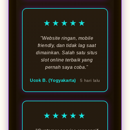
★★★★★
"Website ringan, mobile
friendly, dan tidak lag saat
dimainkan. Salah satu situs
slot online terbaik yang
pernah saya coba."
Ucok B. (Yogyakarta)
5 hari lalu
★★★★★