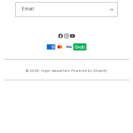
Email
Facebook
Instagram
YouTube
Payment
methods
© 2025,
login mawartoto
Powered by Shopify