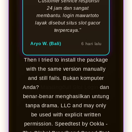
"Customer service responsif
24 jam dan sangat
membantu. login mawartoto
layak disebut situs slot gacor
terpercaya."
Aryo W. (Bali)
6 hari lalu
Then I tried to install the package
with the same version manually
and still fails. Bukan komputer
Anda?
Mancingduit Slot Login
dan
benar-benar menghasilkan untung
tanpa drama. LLC and may only
be used with explicit written
permission. Speedtest by Ookla -