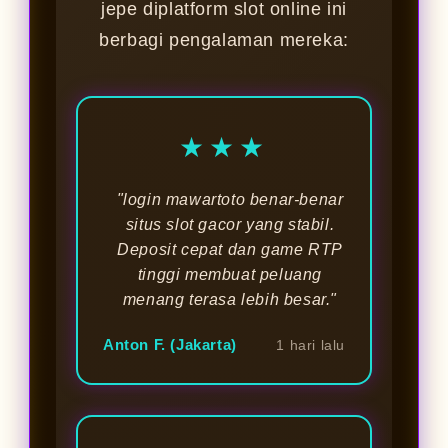
jepe diplatform slot online ini
berbagi pengalaman mereka:
★★★
"login mawartoto benar-benar
situs slot gacor yang stabil.
Deposit cepat dan game RTP
tinggi membuat peluang
menang terasa lebih besar."
Anton F. (Jakarta)
1 hari lalu