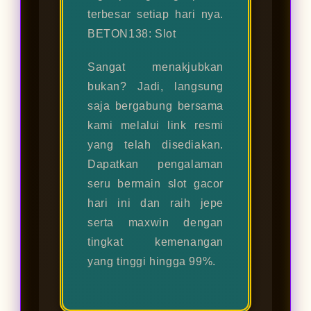
terbesar setiap hari nya.
BETON138: Slot
Sangat menakjubkan
bukan? Jadi, langsung
saja bergabung bersama
kami melalui link resmi
yang telah disediakan.
Dapatkan pengalaman
seru bermain slot gacor
hari ini dan raih jepe
serta maxwin dengan
tingkat kemenangan
yang tinggi hingga 99%.