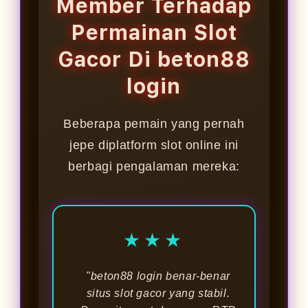
Member Terhadap
Permainan Slot
Gacor Di beton88
login
Beberapa pemain yang pernah
jepe diplatform slot online ini
berbagi pengalaman mereka:
★★★
"beton88 login benar-benar
situs slot gacor yang stabil.