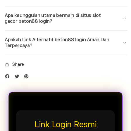
Apa keunggulan utama bermain di situs slot
gacor beton88 login?
Apakah Link Alternatif beton88 login Aman Dan
Terpercaya?
Share
Link Login Resmi