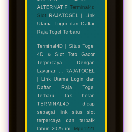
ALTERNATIF
Terminal4d
Slot
RAJATOGEL | Link
Utama Login dan Daftar
Raja Togel Terbaru
Terminal4D | Situs Togel
4D & Slot Toto Gacor
Terpercaya Dengan
Layanan ... RAJATOGEL
| Link Utama Login dan
Daftar Raja Togel
Terbaru Tak heran
TERMINAL4D dicap
sebagai link situs slot
terpercaya dan terbaik
tahun 2025 ini.
Mpo1221