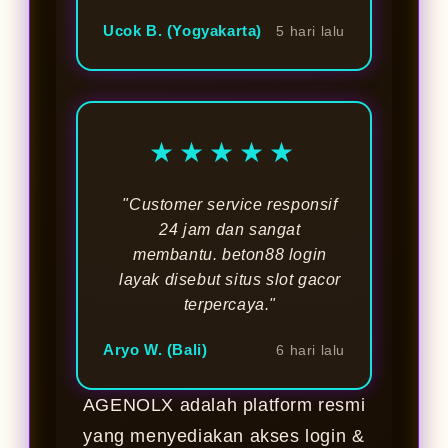
Ucok B. (Yogyakarta)
5 hari lalu
★★★★★
"Customer service responsif
24 jam dan sangat
membantu. beton88 login
layak disebut situs slot gacor
terpercaya."
Aryo W. (Bali)
6 hari lalu
AGENOLX adalah platform resmi
yang menyediakan akses login &