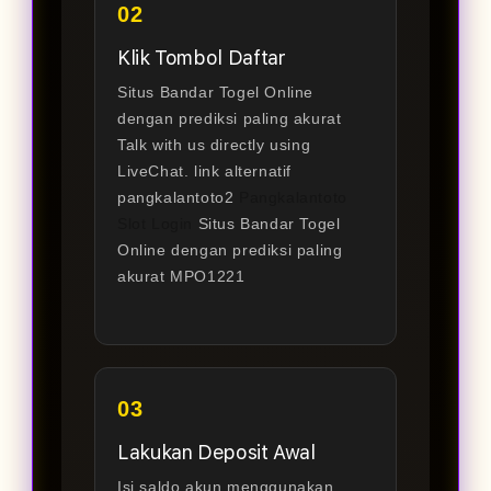
02
Klik Tombol Daftar
Situs Bandar Togel Online
dengan prediksi paling akurat
Talk with us directly using
LiveChat. link alternatif
pangkalantoto2
Pangkalantoto
Slot Login
Situs Bandar Togel
Online dengan prediksi paling
akurat MPO1221
03
Lakukan Deposit Awal
Isi saldo akun menggunakan