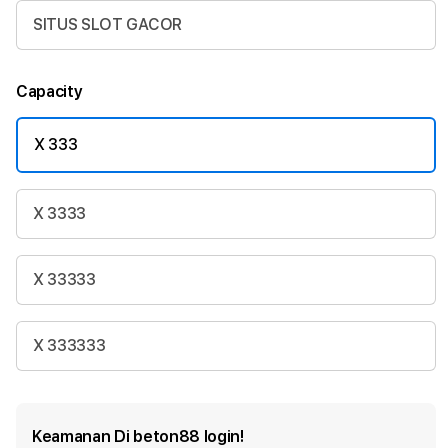
SITUS SLOT GACOR
Capacity
X 333
X 3333
X 33333
X 333333
Keamanan Di beton88 login!