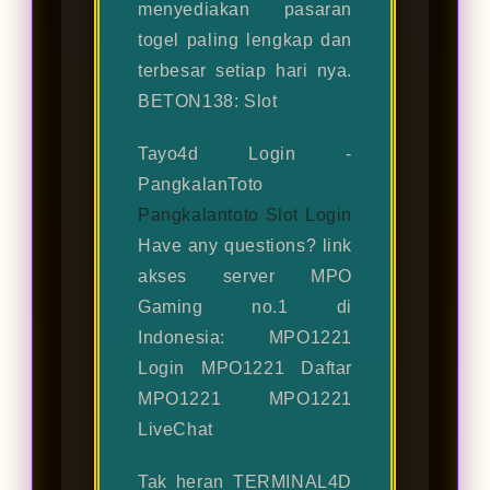
menyediakan pasaran
togel paling lengkap dan
terbesar setiap hari nya.
BETON138: Slot
Tayo4d Login -
PangkalanToto
Pangkalantoto Slot Login
Have any questions? link
akses server MPO
Gaming no.1 di
Indonesia: MPO1221
Login MPO1221 Daftar
MPO1221 MPO1221
LiveChat
Tak heran TERMINAL4D