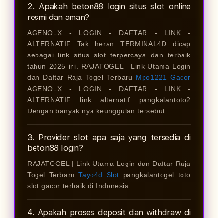
2. Apakah beton88 login situs slot online
resmi dan aman?
AGENOLX - LOGIN - DAFTAR - LINK -
ALTERNATIF Tak heran TERMINAL4D dicap
sebagai link situs slot terpercaya dan terbaik
tahun 2025 ini. RAJATOGEL | Link Utama Login
dan Daftar Raja Togel Terbaru
Mpo1221 Gacor
AGENOLX - LOGIN - DAFTAR - LINK -
ALTERNATIF link alternatif pangkalantoto2
Dengan banyak nya keunggulan tersebut
3. Provider slot apa saja yang tersedia di
beton88 login?
RAJATOGEL | Link Utama Login dan Daftar Raja
Togel Terbaru
Tayo4d Slot
pangkalantogel toto
slot gacor terbaik di Indonesia.
4. Apakah proses deposit dan withdraw di