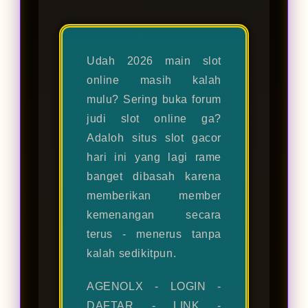
Udah 2026 main slot
online masih kalah
mulu? Sering buka forum
judi slot online ga?
Adaloh situs slot gacor
hari ini yang lagi rame
banget dibasah karena
memberikan member
kemenangan secara
terus - menerus tanpa
kalah sedikitpun.
AGENOLX - LOGIN -
DAFTAR - LINK -