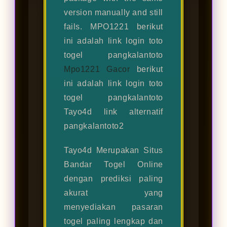
version manually and still
fails. MPO1221 berikut
ini adalah link login toto
togel pangkalantoto
Mpo1221 Gacor
berikut
ini adalah link login toto
togel pangkalantoto
Tayo4d link alternatif
pangkalantoto2
Tayo4d Merupakan Situs
Bandar Togel Online
dengan prediksi paling
akurat yang
menyediakan pasaran
togel paling lengkap dan