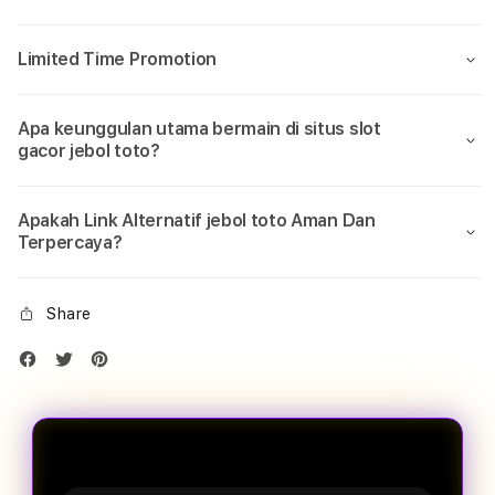
Installation
Insta
Fails:
Fails:
'Getting
'Gett
Limited Time Promotion
requirements
requ
to
to
build
build
Apa keunggulan utama bermain di situs slot
wheel
whee
gacor jebol toto?
...
...
Apakah Link Alternatif jebol toto Aman Dan
Terpercaya?
Share