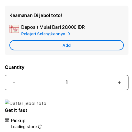
Keamanan Di jebol toto!
Deposit Mulai Dari
20.000 IDR
Add
Pelajari Selengkapnya
Apple
Care
Add
Quantity
Decrease
Incr
quantity
quant
for
for
jebol
jebol
toto
toto
Get it fast
#
#
Pickup
Python
Pyth
Loading store
Package
Pack