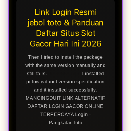
Link Login Resmi
jebol toto & Panduan
Daftar Situs Slot
Gacor Hari Ini 2026
Then I tried to install the package
with the same version manually and
still fails.
Beton88 Login
I installed
pillow without version specification
and it installed successfully.
MANCINGDUIT LINK ALTERNATIF
DAFTAR LOGIN GACOR ONLINE
TERPERCAYA Login -
PangkalanToto