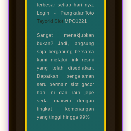
terbesar setiap hari nya.
Login - PangkalanToto
Tayo4d Slot
MPO1221
Sangat menakjubkan
bukan? Jadi, langsung
saja bergabung bersama
kami melalui link resmi
yang telah disediakan.
Dapatkan pengalaman
seru bermain slot gacor
hari ini dan raih jepe
serta maxwin dengan
tingkat kemenangan
yang tinggi hingga 99%.