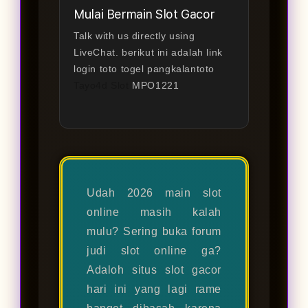
Mulai Bermain Slot Gacor
Talk with us directly using
LiveChat. berikut ini adalah link
login toto togel pangkalantoto
Tayo4d Slot
MPO1221
Udah 2026 main slot
online masih kalah
mulu? Sering buka forum
judi slot online ga?
Adaloh situs slot gacor
hari ini yang lagi rame