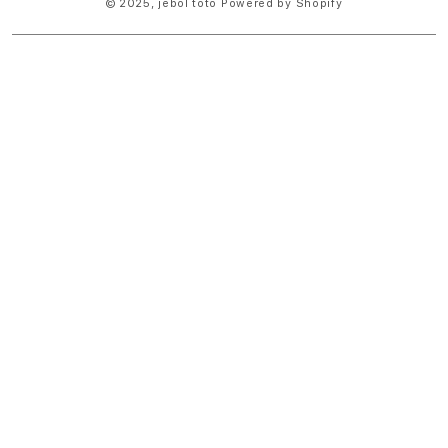
© 2025,
jebol toto
Powered by Shopify