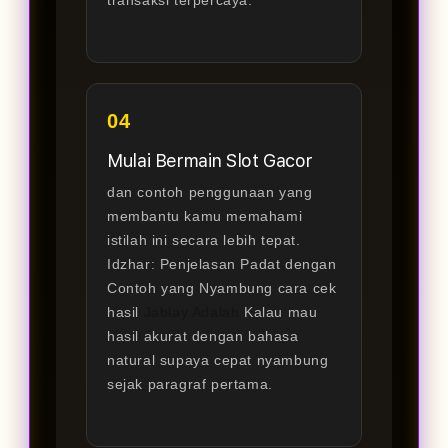
transaksi terpercaya.
04
Mulai Bermain Slot Gacor
dan contoh penggunaan yang
membantu kamu memahami
istilah ini secara lebih tepat.
Idzhar: Penjelasan Padat dengan
Contoh yang Nyambung cara cek
hasil
Jablay Adalah
Kalau mau
hasil akurat dengan bahasa
natural supaya cepat nyambung
sejak paragraf pertama.