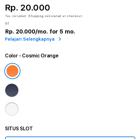
Rp. 20.000
Tax included.
Shipping
calculated at checkout.
or
Rp. 20.000
/mo. for 5 mo.
Pelajari Selengkapnya
Color
- Cosmic Orange
SITUS SLOT