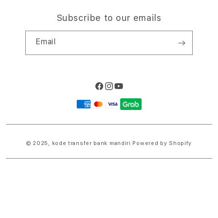
Subscribe to our emails
Email
Facebook
Instagram
YouTube
Payment
methods
© 2025,
kode transfer bank mandiri
Powered by Shopify