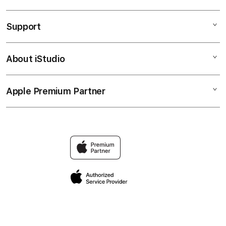
SLOT ONLINE
Support
AppleCare+
SITUS SLOT GACOR
Corporate
SLOT GACOR
About iStudio
My Account
Slot Online
SITUS SLOT ONLINE
Collection & Delivery
Elush Service Provider
SITUS SLOT GACOR
Apple Premium Partner
About Us
Returns & Exchanges
Financing Options
SLOT GACOR TERPOPULER
Find an iStudio near you
Contact Us
Trade-in
SLOT
Why Shop at iStudio
FAQ
Traveller’s Reservation
Elush Corporate Website
Privacy Policy
Site Terms of Use