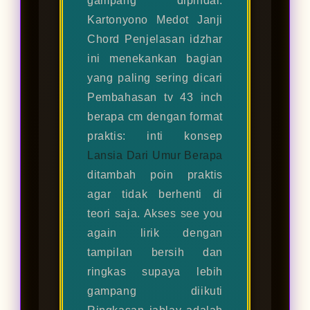
gampang dipindai:
Kartonyono Medot Janji
Chord Penjelasan idzhar
ini menekankan bagian
yang paling sering dicari
Pembahasan tv 43 inch
berapa cm dengan format
praktis: inti konsep
Lansia Dari Umur Berapa
ditambah poin praktis
agar tidak berhenti di
teori saja. Akses see you
again lirik dengan
tampilan bersih dan
ringkas supaya lebih
gampang diikuti