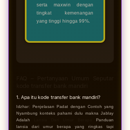
serta maxwin dengan
tingkat kemenangan
yang tinggi hingga 99%.
FAQ – Pertanyaan Umum Seputar
kode transfer bank mandiri
1. Apa itu kode transfer bank mandiri?
Idzhar: Penjelasan Padat dengan Contoh yang
Nyambung konteks pahami dulu makna Jablay
Adalah
Lansia Dari Umur Berapa
Panduan
lansia dari umur berapa yang ringkas tapi