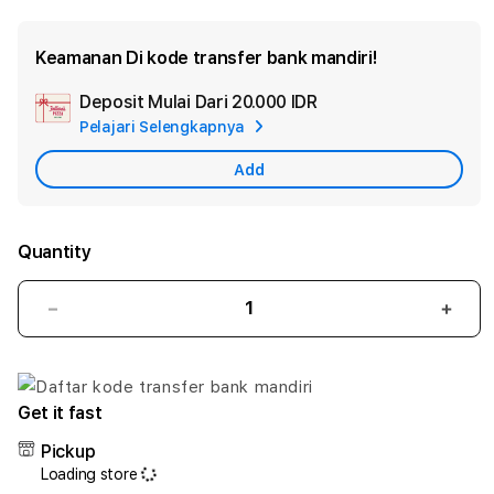
Keamanan Di kode transfer bank mandiri!
Deposit Mulai Dari
20.000 IDR
Add
Pelajari Selengkapnya
Apple
Care
Add
Quantity
Decrease
Incr
quantity
quant
for
for
kode
kode
transfer
trans
Get it fast
bank
bank
Pickup
mandiri
mandi
Loading store
#
#