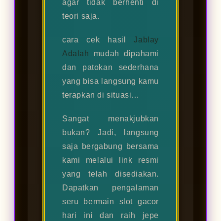
agar tidak berhenti di
teori saja.
cara cek hasil
Jablay
Adalah
mudah dipahami
dan patokan sederhana
yang bisa langsung kamu
terapkan di situasi…
Sangat menakjubkan
bukan? Jadi, langsung
saja bergabung bersama
kami melalui link resmi
yang telah disediakan.
Dapatkan pengalaman
seru bermain slot gacor
hari ini dan raih jepe