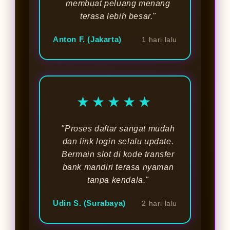
membuat peluang menang
terasa lebih besar."
Anton F. (Jakarta)
1 hari lalu
★★★★★
"Proses daftar sangat mudah
dan link login selalu update.
Bermain slot di kode transfer
bank mandiri terasa nyaman
tanpa kendala."
Udin S. (Surabaya)
2 hari lalu