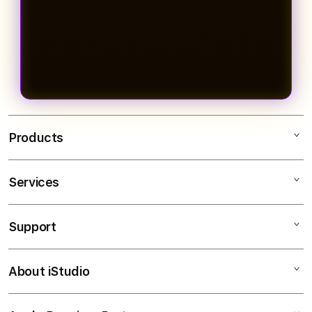
Products
Services
by one artinya
SLOT ONLINE
Support
AppleCare+
SITUS SLOT GACOR
Corporate
SLOT GACOR
About iStudio
My Account
Slot Online
SITUS SLOT ONLINE
Collection & Delivery
Elush Service Provider