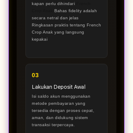
kapan perlu dihindari
French
Crop Anak
Bahas fidelity adalah
secara netral dan jelas
Ringkasan praktis tentang French
Crop Anak yang langsung
kepakai
03
Lakukan Deposit Awal
Isi saldo akun menggunakan
metode pembayaran yang
tersedia dengan proses cepat,
aman, dan didukung sistem
transaksi terpercaya.