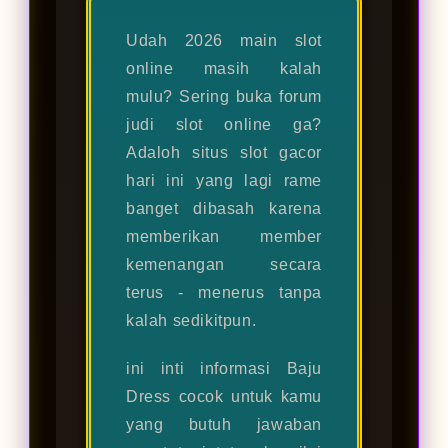
Udah 2026 main slot
online masih kalah
mulu? Sering buka forum
judi slot online ga?
Adaloh situs slot gacor
hari ini yang lagi rame
banget dibasah karena
memberikan member
kemenangan secara
terus - menerus tanpa
kalah sedikitpun.
ini inti informasi Baju
Dress cocok untuk kamu
yang butuh jawaban