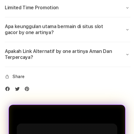
One
One
Artinya
Artin
Limited Time Promotion
sebenarnya
sebe
berarti
berar
apa?
apa?
Apa keunggulan utama bermain di situs slot
gacor by one artinya?
Apakah Link Alternatif by one artinya Aman Dan
Terpercaya?
Share