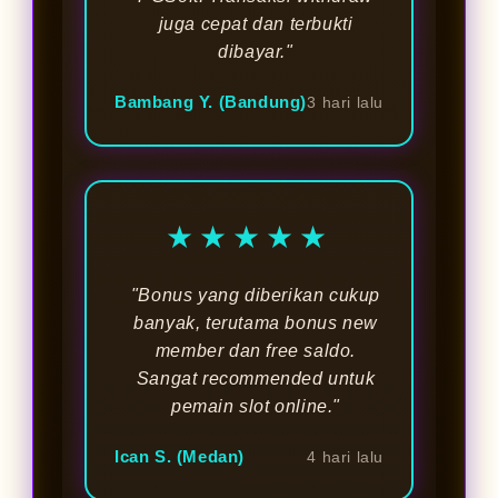
juga cepat dan terbukti
dibayar."
Bambang Y. (Bandung)
3 hari lalu
★★★★★
"Bonus yang diberikan cukup
banyak, terutama bonus new
member dan free saldo.
Sangat recommended untuk
pemain slot online."
Ican S. (Medan)
4 hari lalu