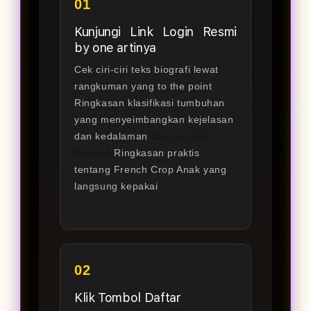
01
Kunjungi Link Login Resmi
by one artinya
Cek ciri-ciri teks biografi lewat
rangkuman yang to the point
Ringkasan klasifikasi tumbuhan
yang menyeimbangkan kejelasan
dan kedalaman
Ciri Ciri Teks
Biografi
Ringkasan praktis
tentang French Crop Anak yang
langsung kepakai
02
Klik Tombol Daftar