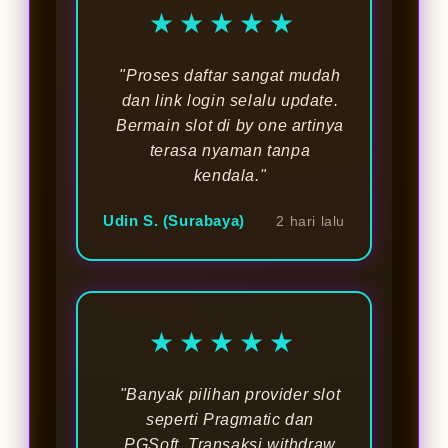
★★★★★
"Proses daftar sangat mudah
dan link login selalu update.
Bermain slot di by one artinya
terasa nyaman tanpa
kendala."
Udin S. (Surabaya)
2 hari lalu
★★★★★
"Banyak pilihan provider slot
seperti Pragmatic dan
PGSoft. Transaksi withdraw