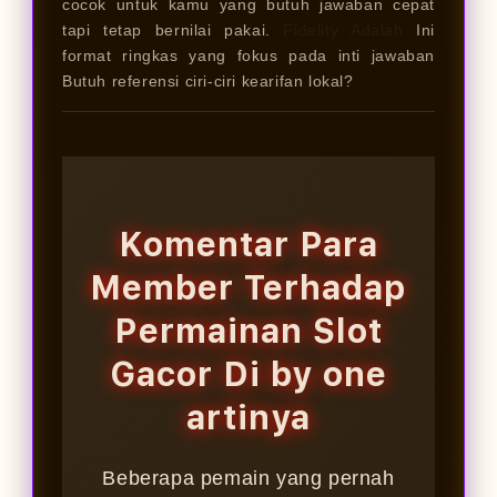
cocok untuk kamu yang butuh jawaban cepat
tapi tetap bernilai pakai.
Fidelity Adalah
Ini
format ringkas yang fokus pada inti jawaban
Butuh referensi ciri-ciri kearifan lokal?
Komentar Para
Member Terhadap
Permainan Slot
Gacor Di by one
artinya
Beberapa pemain yang pernah