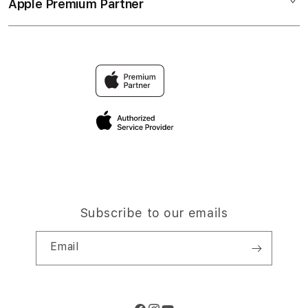
SITUS SLOT GACOR
Apple Premium Partner
About Us
Returns & Exchanges
Financing Options
SLOT GACOR TERPOPULER
Find an iStudio near you
Contact Us
Trade-in
SLOT
Why Shop at iStudio
FAQ
Traveller’s Reservation
Elush Corporate Website
Privacy Policy
Site Terms of Use
Subscribe to our emails
Email