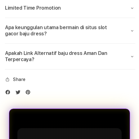
ini
ini
inti
inti
Limited Time Promotion
informasi
infor
Baju
Baju
Dress
Dres
Apa keunggulan utama bermain di situs slot
gacor baju dress?
Apakah Link Alternatif baju dress Aman Dan
Terpercaya?
Share