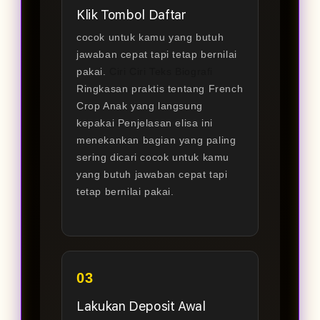
Klik Tombol Daftar
cocok untuk kamu yang butuh
jawaban cepat tapi tetap bernilai
pakai.
Ciri Ciri Teks Biografi
Ringkasan praktis tentang French
Crop Anak yang langsung
kepakai Penjelasan elisa ini
menekankan bagian yang paling
sering dicari cocok untuk kamu
yang butuh jawaban cepat tapi
tetap bernilai pakai.
03
Lakukan Deposit Awal