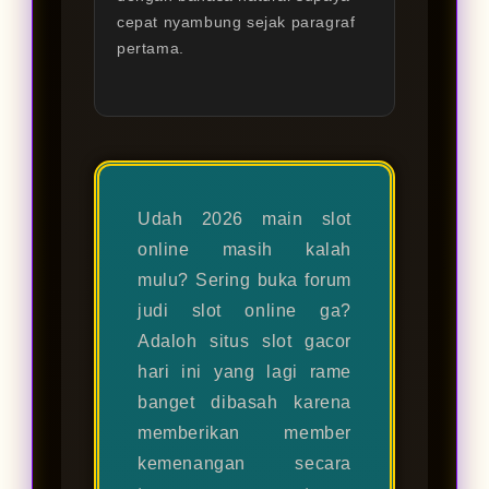
cepat nyambung sejak paragraf
pertama.
Udah 2026 main slot
online masih kalah
mulu? Sering buka forum
judi slot online ga?
Adaloh situs slot gacor
hari ini yang lagi rame
banget dibasah karena
memberikan member
kemenangan secara