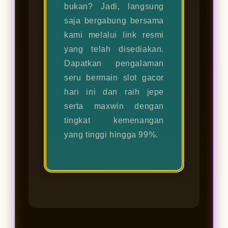
bukan? Jadi, langsung
saja bergabung bersama
kami melalui link resmi
yang telah disediakan.
Dapatkan pengalaman
seru bermain slot gacor
hari ini dan raih jepe
serta maxwin dengan
tingkat kemenangan
yang tinggi hingga 99%.