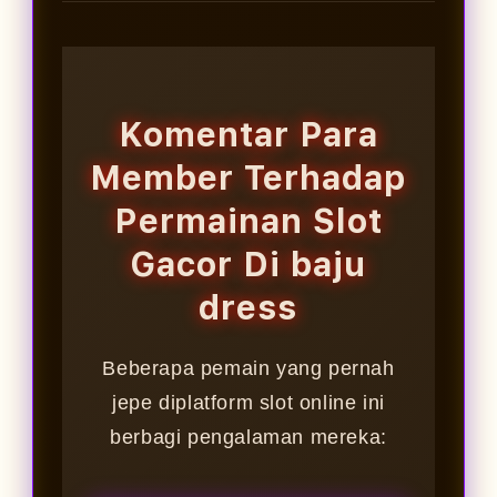
Komentar Para
Member Terhadap
Permainan Slot
Gacor Di baju
dress
Beberapa pemain yang pernah
jepe diplatform slot online ini
berbagi pengalaman mereka: