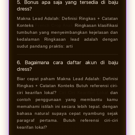
5. Bonus apa saja yang tersedia di baju
dress?
Makna Lead Adalah: Definisi Ringkas + Catatan
Konteks
French Crop Anak
Ringkasan klasifikasi
tumbuhan yang menyeimbangkan kejelasan dan
kedalaman Ringkasan lead adalah dengan
sudut pandang praktis: arti
6. Bagaimana cara daftar akun di baju
dress?
Biar cepat paham Makna Lead Adalah: Definisi
Ringkas + Catatan Konteks Butuh referensi ciri-
ciri kearifan lokal?
Ciri Ciri Kearifan Lokal
dan
contoh penggunaan yang membantu kamu
memahami istilah ini secara lebih tepat. dengan
bahasa natural supaya cepat nyambung sejak
paragraf pertama. Butuh referensi ciri-ciri
kearifan lokal?