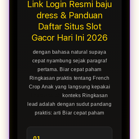
Link Login Resmi baju
dress & Panduan
Daftar Situs Slot
Gacor Hari Ini 2026
dengan bahasa natural supaya
cepat nyambung sejak paragraf
pertama. Biar cepat paham
Ringkasan praktis tentang French
Crop Anak yang langsung kepakai
Lead Adalah
konteks Ringkasan
lead adalah dengan sudut pandang
praktis: arti Biar cepat paham
01