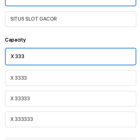
SITUS SLOT GACOR
Capacity
X 333
X 3333
X 33333
X 333333