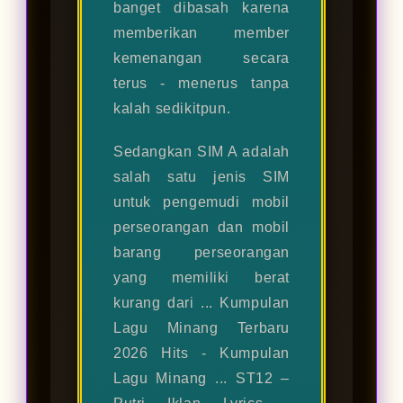
banget dibasah karena
memberikan member
kemenangan secara
terus - menerus tanpa
kalah sedikitpun.
Sedangkan SIM A adalah
salah satu jenis SIM
untuk pengemudi mobil
perseorangan dan mobil
barang perseorangan
yang memiliki berat
kurang dari ... Kumpulan
Lagu Minang Terbaru
2026 Hits - Kumpulan
Lagu Minang ... ST12 –