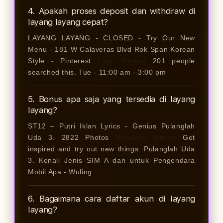
4. Apakah proses deposit dan withdraw di
layang layang cepat?
LAYANG LAYANG - CLOSED - Try Our New
Menu - 181 W Calaveras Blvd Rok Span Korean
Style - Pinterest
Lagu Minang
201 people
searched this. Tue - 11:00 am - 3:00 pm
5. Bonus apa saja yang tersedia di layang
layang?
ST12 – Putri Iklan Lyrics - Genius Pulanglah
Uda 3. 2822 Photos
Preloved Artinya
Get
inspired and try out new things. Pulanglah Uda
3. Kenali Jenis SIM A dan untuk Pengendara
Mobil Apa - Wuling
6. Bagaimana cara daftar akun di layang
layang?