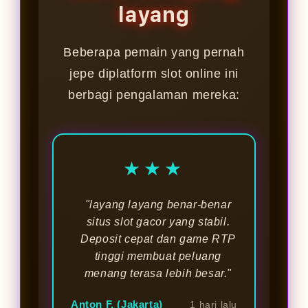
layang
Beberapa pemain yang pernah
jepe diplatform slot online ini
berbagi pengalaman mereka:
★★★
"layang layang benar-benar
situs slot gacor yang stabil.
Deposit cepat dan game RTP
tinggi membuat peluang
menang terasa lebih besar."
Anton F. (Jakarta)
1 hari lalu