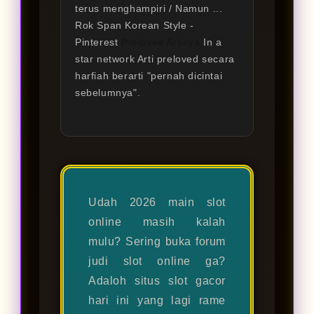
terus menghampiri / Namun ...
Rok Span Korean Style -
Pinterest
Preloved Artinya
In a
star network Arti preloved secara
harfiah berarti "pernah dicintai
sebelumnya".
Udah 2026 main slot
online masih kalah
mulu? Sering buka forum
judi slot online ga?
Adaloh situs slot gacor
hari ini yang lagi rame