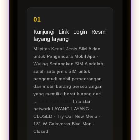
01
Kunjungi Link Login Resmi
layang layang
Milpitas Kenali Jenis SIM A dan
untuk Pengendara Mobil Apa -
Wuling Sedangkan SIM A adalah
salah satu jenis SIM untuk
pengemudi mobil perseorangan
dan mobil barang perseorangan
yang memiliki berat kurang dari
...
Lirik Putri Iklan
In a star
network LAYANG LAYANG -
CLOSED - Try Our New Menu -
181 W Calaveras Blvd Mon -
Closed