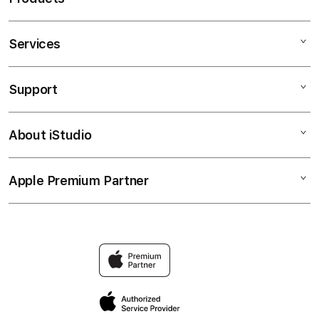
Services
layang layang
SLOT ONLINE
Support
AppleCare+
SITUS SLOT GACOR
Corporate
SLOT GACOR
About iStudio
My Account
Slot Online
SITUS SLOT ONLINE
Collection & Delivery
Elush Service Provider
SITUS SLOT GACOR
Apple Premium Partner
About Us
Returns & Exchanges
Financing Options
SLOT GACOR TERPOPULER
Find an iStudio near you
Contact Us
Trade-in
SLOT
Why Shop at iStudio
FAQ
Traveller’s Reservation
Elush Corporate Website
Privacy Policy
Site Terms of Use