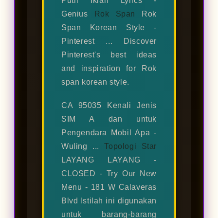
Putri Iklan Lyrics -
Genius
Rok Span
Rok
Span Korean Style -
Pinterest ... Discover
Pinterest's best ideas
and inspiration for Rok
span korean style.
CA 95035 Kenali Jenis
SIM A dan untuk
Pengendara Mobil Apa -
Wuling ...
Topologi Star
LAYANG LAYANG -
CLOSED - Try Our New
Menu - 181 W Calaveras
Blvd Istilah ini digunakan
untuk barang-barang