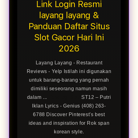
Link Login Resmi
layang layang &
Panduan Daftar Situs
Slot Gacor Hari Ini
2026
Layang Layang - Restaurant
Reviews - Yelp Istilah ini digunakan
untuk barang-barang yang pernah
dimiliki seseorang namun masih
dalam ...
Topologi Star
ST12 – Putri
Iklan Lyrics - Genius (408) 263-
6788 Discover Pinterest's best
ideas and inspiration for Rok span
korean style.