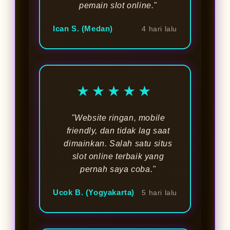
pemain slot online."
Ican S. (Medan)
4 hari lalu
★★★★★
"Website ringan, mobile
friendly, dan tidak lag saat
dimainkan. Salah satu situs
slot online terbaik yang
pernah saya coba."
Ucok B. (Yogyakarta)
5 hari lalu