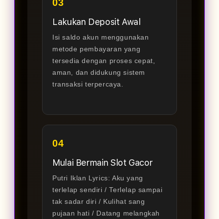
03
Lakukan Deposit Awal
Isi saldo akun menggunakan
metode pembayaran yang
tersedia dengan proses cepat,
aman, dan didukung sistem
transaksi terpercaya.
04
Mulai Bermain Slot Gacor
Putri Iklan Lyrics: Aku yang
terlelap sendiri / Terlelap sampai
tak sadar diri / Kulihat sang
pujaan hati / Datang melangkah