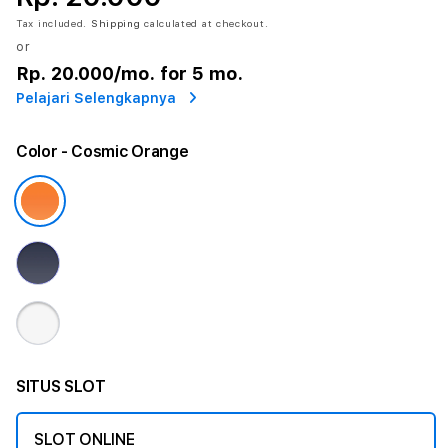
Tax included.
Shipping
calculated at checkout.
or
Rp. 20.000
/mo. for 5 mo.
Pelajari Selengkapnya
Color
- Cosmic Orange
SITUS SLOT
SLOT ONLINE