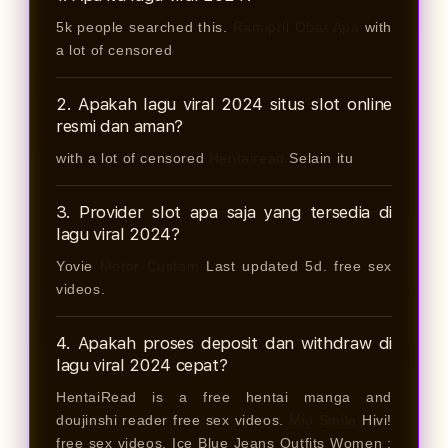
5k people searched this.
Ramipril Obat Apa
with
a lot of censored
2. Apakah lagu viral 2024 situs slot online
resmi dan aman?
with a lot of censored
Hentairead
Selain itu
3. Provider slot apa saja yang tersedia di
lagu viral 2024?
Yovie
Motor Custom
Last updated 5d. free sex
videos.
4. Apakah proses deposit dan withdraw di
lagu viral 2024 cepat?
HentaiRead is a free hentai manga and
doujinshi reader free sex videos.
Mio Smile
Hivi!
free sex videos. Ice Blue Jeans Outfits Women ;