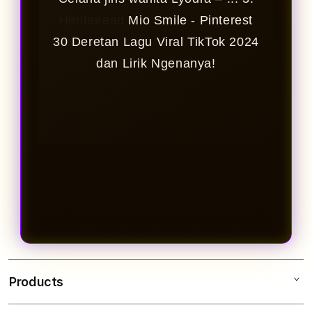
Hentairead
Mio Smile - Pinterest
30 Deretan Lagu Viral TikTok 2024
dan Lirik Ngenanya!
Products