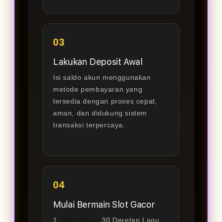
03
Lakukan Deposit Awal
Isi saldo akun menggunakan
metode pembayaran yang
tersedia dengan proses cepat,
aman, dan didukung sistem
transaksi terpercaya.
04
Mulai Bermain Slot Gacor
1.
Biru Denim
30 Deretan Lagu