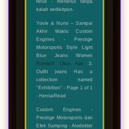
terus - menerus tanpa
kalah sedikitpun.
Yovie & Nuno – Sampai
Akhir Waktu Custom
Engines - Prestige
Motorsports Style Light
Blue Jeans Women
Ramipril Obat Apa
3.
Outfit jeans Has a
collection named
"Exhibition" - Page 1 of 1
- HentaiRead
Custom Engines -
Prestige Motorsports dan
Efek Samping - Alodokter