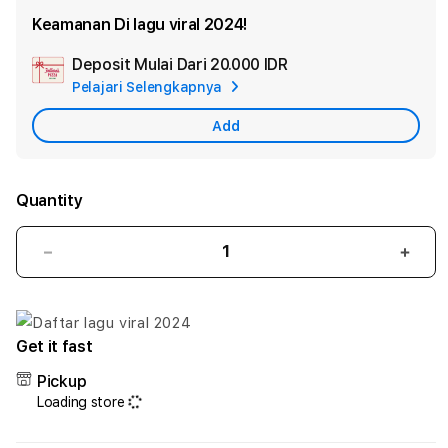
Keamanan Di lagu viral 2024!
Deposit Mulai Dari
20.000 IDR
Add
Pelajari Selengkapnya
Apple
Care
Add
Quantity
Decrease
Incr
quantity
quant
for
for
lagu
lagu
viral
viral
Get it fast
2024
2024
Pickup
#
#
Loading store
30
30
Deretan
Dere