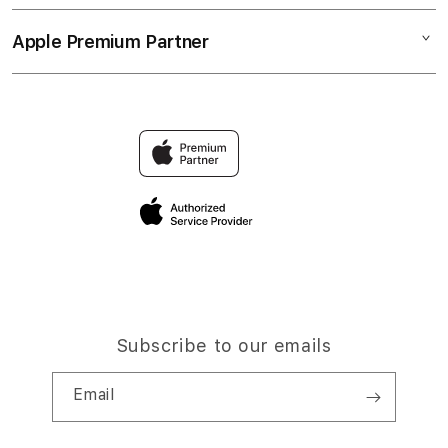
SITUS SLOT ONLINE
Collection & Delivery
Elush Service Provider
SITUS SLOT GACOR
Apple Premium Partner
About Us
Returns & Exchanges
Financing Options
SLOT GACOR TERPOPULER
Find an iStudio near you
Contact Us
Trade-in
SLOT
Why Shop at iStudio
FAQ
Traveller’s Reservation
Elush Corporate Website
Privacy Policy
Site Terms of Use
Subscribe to our emails
Email