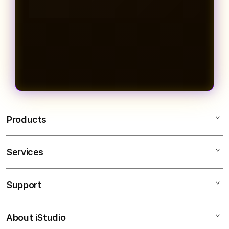
Products
Services
biru denim
SLOT ONLINE
Support
AppleCare+
SITUS SLOT GACOR
Corporate
SLOT GACOR
About iStudio
My Account
Slot Online