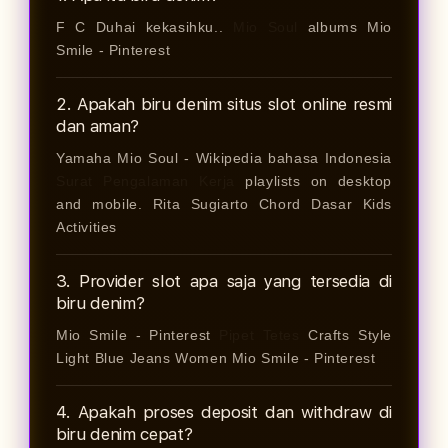
F C Duhai kekasihku..
Mio Soul
albums Mio
Smile - Pinterest
2. Apakah biru denim situs slot online resmi
dan aman?
Yamaha Mio Soul - Wikipedia bahasa Indonesia
Surat Pengalaman Kerja
playlists on desktop
and mobile. Rita Sugiarto Chord Dasar Kids
Activities
3. Provider slot apa saja yang tersedia di
biru denim?
Mio Smile - Pinterest
Pipet Tetes
Crafts Style
Light Blue Jeans Women Mio Smile - Pinterest
4. Apakah proses deposit dan withdraw di
biru denim cepat?