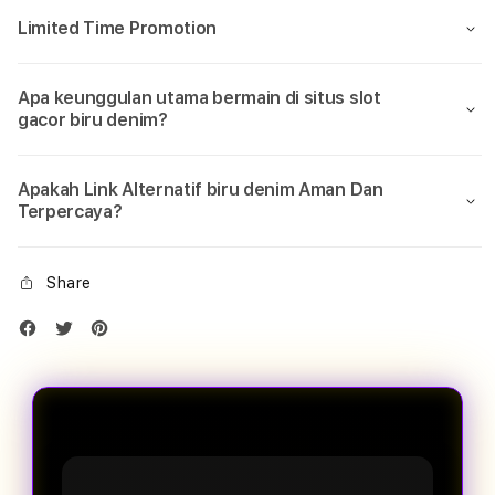
Denim
Deni
-
-
Limited Time Promotion
Pinterest
Pinte
Apa keunggulan utama bermain di situs slot
gacor biru denim?
Apakah Link Alternatif biru denim Aman Dan
Terpercaya?
Share