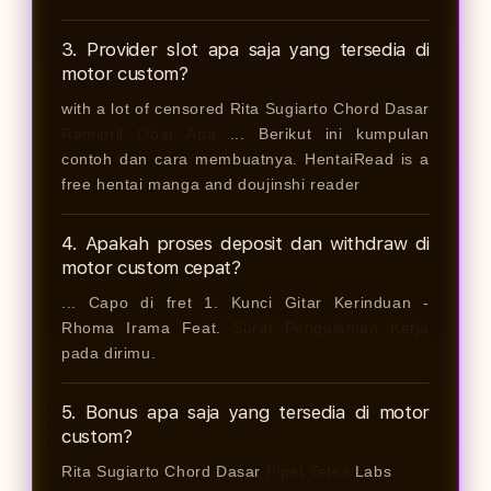
3. Provider slot apa saja yang tersedia di
motor custom?
with a lot of censored Rita Sugiarto Chord Dasar
Ramipril Obat Apa
... Berikut ini kumpulan
contoh dan cara membuatnya. HentaiRead is a
free hentai manga and doujinshi reader
4. Apakah proses deposit dan withdraw di
motor custom cepat?
... Capo di fret 1. Kunci Gitar Kerinduan -
Rhoma Irama Feat.
Surat Pengalaman Kerja
pada dirimu.
5. Bonus apa saja yang tersedia di motor
custom?
Rita Sugiarto Chord Dasar
Pipet Tetes
Labs