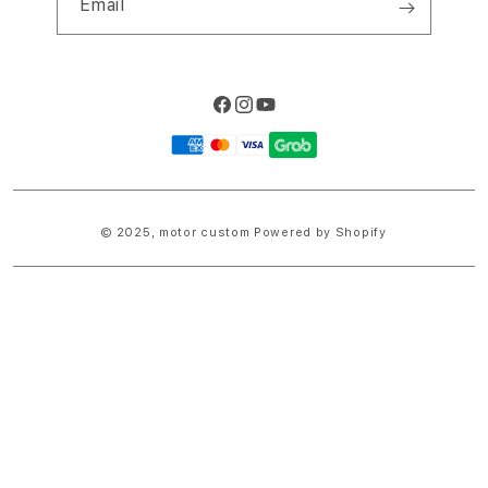
Email
Facebook
Instagram
YouTube
Payment
methods
© 2025,
motor custom
Powered by Shopify