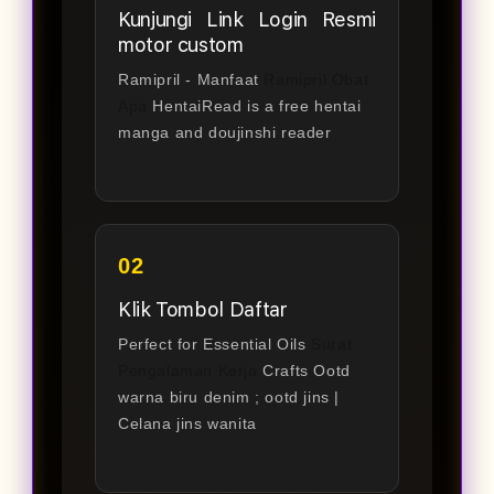
Kunjungi Link Login Resmi
motor custom
Ramipril - Manfaat
Ramipril Obat
Apa
HentaiRead is a free hentai
manga and doujinshi reader
02
Klik Tombol Daftar
Perfect for Essential Oils
Surat
Pengalaman Kerja
Crafts Ootd
warna biru denim ; ootd jins |
Celana jins wanita