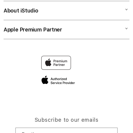
Corporate
SLOT GACOR
About iStudio
My Account
Slot Online
SITUS SLOT ONLINE
Collection & Delivery
Elush Service Provider
SITUS SLOT GACOR
Apple Premium Partner
About Us
Returns & Exchanges
Financing Options
SLOT GACOR TERPOPULER
Find an iStudio near you
Contact Us
Trade-in
SLOT
Why Shop at iStudio
FAQ
Traveller’s Reservation
Elush Corporate Website
Privacy Policy
Site Terms of Use
Subscribe to our emails