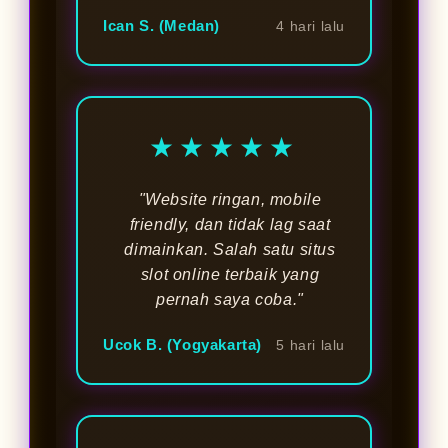
Ican S. (Medan)
4 hari lalu
★★★★★
"Website ringan, mobile
friendly, dan tidak lag saat
dimainkan. Salah satu situs
slot online terbaik yang
pernah saya coba."
Ucok B. (Yogyakarta)
5 hari lalu