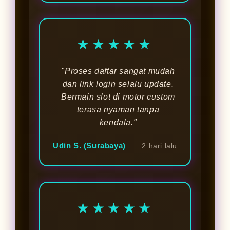
★★★★★
"Proses daftar sangat mudah
dan link login selalu update.
Bermain slot di motor custom
terasa nyaman tanpa
kendala."
Udin S. (Surabaya)
2 hari lalu
★★★★★