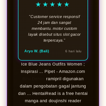
★★★★★
"Customer service responsif
24 jam dan sangat
membantu. motor custom
layak disebut situs slot gacor
terpercaya."
Aryo W. (Bali)
6 hari lalu
Ice Blue Jeans Outfits Women ;
Inspirasi ... Pipet - Amazon.com
Biru Denim
ramipril digunakan
dalam pengobatan gagal jantung
dan ... HentaiRead is a free hentai
manga and doujinshi reader