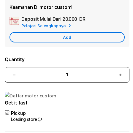
Keamanan Di motor custom!
Deposit Mulai Dari
20.000 IDR
Add
Pelajari Selengkapnya
Apple
Care
Add
Quantity
Decrease
Incr
quantity
quant
for
for
motor
moto
custom
cust
Get it fast
#
#
Pickup
Custom
Cust
Loading store
Engines
Engi
-
-