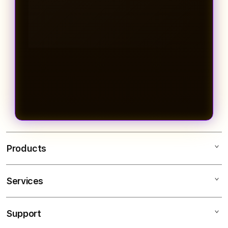
Products
Services
motor custom
SLOT ONLINE
Support
AppleCare+
SITUS SLOT GACOR